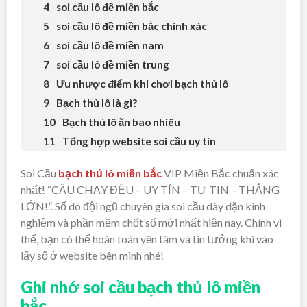
soi cầu lô đề miền bắc
soi cầu lô đề miền bắc chính xác
soi cầu lô đề miền nam
soi cầu lô đề miền trung
Ưu nhược điểm khi chơi bạch thủ lô
Bạch thủ lô là gì?
Bạch thủ lô ăn bao nhiêu
Tổng hợp website soi cầu uy tín
Soi Cầu
bạch thủ lô miền bắc
VIP Miền Bắc chuẩn xác
nhất! “CẦU CHẠY ĐỀU – UY TÍN – TỰ TIN – THẮNG
LỚN!
“.
Số do đội ngũ chuyên gia soi cầu dày dặn kinh
nghiệm và phần mềm chốt số mới nhất hiện nay. Chính vì
thế, bạn có thể hoàn toàn yên tâm và tin tưởng khi vào
lấy số ở website bên mình nhé!
Ghi nhớ soi cầu bạch thủ lô miền
bắc