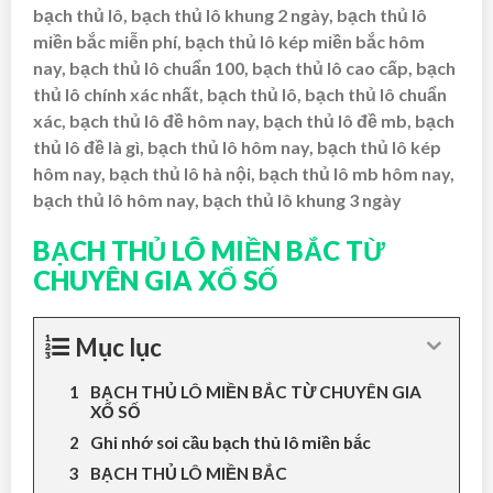
bạch thủ lô, bạch thủ lô khung 2 ngày, bạch thủ lô
miền bắc miễn phí, bạch thủ lô kép miền bắc hôm
nay, bạch thủ lô chuẩn 100, bạch thủ lô cao cấp, bạch
thủ lô chính xác nhất, bạch thủ lô, bạch thủ lô chuẩn
xác, bạch thủ lô đề hôm nay, bạch thủ lô đề mb, bạch
thủ lô đề là gì, bạch thủ lô hôm nay, bạch thủ lô kép
hôm nay, bạch thủ lô hà nội, bạch thủ lô mb hôm nay,
bạch thủ lô hôm nay, bạch thủ lô khung 3 ngày
BẠCH THỦ LÔ MIỀN BẮC TỪ
CHUYÊN GIA XỔ SỐ
Mục lục
BẠCH THỦ LÔ MIỀN BẮC TỪ CHUYÊN GIA
XỔ SỐ
Ghi nhớ soi cầu bạch thủ lô miền bắc
BẠCH THỦ LÔ MIỀN BẮC