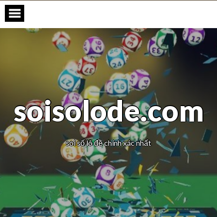
soisolode.com
soi số lô đề chính xác nhất