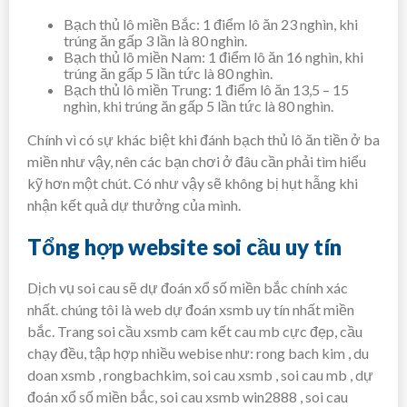
Bạch thủ lô miền Bắc: 1 điểm lô ăn 23 nghìn, khi
trúng ăn gấp 3 lần là 80 nghìn.
Bạch thủ lô miền Nam: 1 điểm lô ăn 16 nghìn, khi
trúng ăn gấp 5 lần tức là 80 nghìn.
Bạch thủ lô miền Trung: 1 điểm lô ăn 13,5 – 15
nghìn, khi trúng ăn gấp 5 lần tức là 80 nghìn.
Chính vì có sự khác biệt khi đánh bạch thủ lô ăn tiền ở ba
miền như vậy, nên các bạn chơi ở đâu cần phải tìm hiểu
kỹ hơn một chút. Có như vậy sẽ không bị hụt hẫng khi
nhận kết quả dự thưởng của mình.
Tổng hợp website soi cầu uy tín
Dịch vụ soi cau sẽ dự đoán xổ số miền bắc chính xác
nhất. chúng tôi là web dự đoán xsmb uy tín nhất miền
bắc. Trang soi cầu xsmb cam kết cau mb cực đẹp, cầu
chạy đều, tập hợp nhiều webise như: rong bach kim , du
doan xsmb , rongbachkim, soi cau xsmb , soi cau mb , dự
đoán xổ số miền bắc, soi cau xsmb win2888 , soi cau