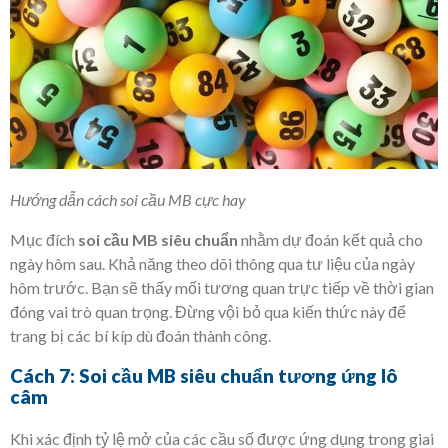
Hướng dẫn cách soi cầu MB cực hay
Mục đích
soi cầu MB siêu chuẩn
nhằm dự đoán kết quả cho
ngày hôm sau. Khả năng theo dõi thông qua tư liệu của ngày
hôm trước. Bạn sẽ thấy mối tương quan trực tiếp về thời gian
đóng vai trò quan trọng. Đừng vội bỏ qua kiến thức này để
trang bị các bí kíp dù đoán thành công.
Cách 7:
Soi cầu MB siêu chuẩn
tương ứng lô
câm
Khi xác định tỷ lệ mở của các cầu số được ứng dụng trong giai