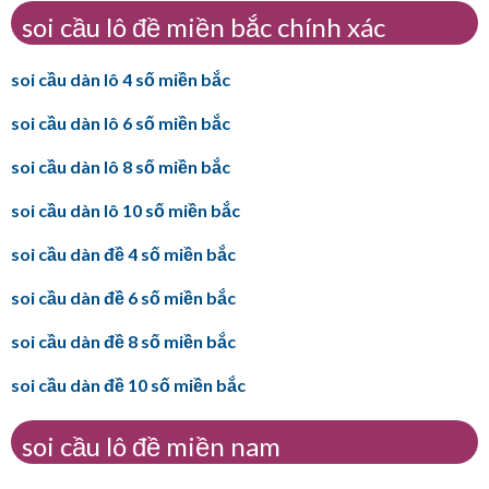
soi cầu lô đề miền bắc chính xác
soi cầu dàn lô 4 số miền bắc
soi cầu dàn lô 6 số miền bắc
soi cầu dàn lô 8 số miền bắc
soi cầu dàn lô 10 số miền bắc
soi cầu dàn đề 4 số miền bắc
soi cầu dàn đề 6 số miền bắc
soi cầu dàn đề 8 số miền bắc
soi cầu dàn đề 10 số miền bắc
soi cầu lô đề miền nam