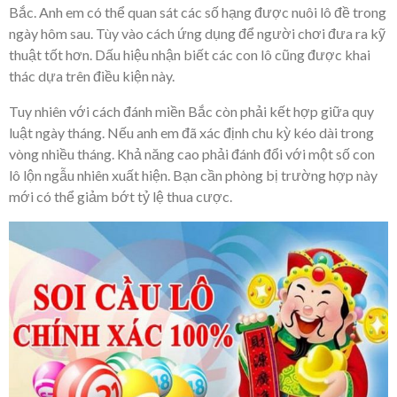
Bắc. Anh em có thể quan sát các số hạng được nuôi lô đề trong
ngày hôm sau. Tùy vào cách ứng dụng để người chơi đưa ra kỹ
thuật tốt hơn. Dấu hiệu nhận biết các con lô cũng được khai
thác dựa trên điều kiện này.
Tuy nhiên với cách đánh miền Bắc còn phải kết hợp giữa quy
luật ngày tháng. Nếu anh em đã xác định chu kỳ kéo dài trong
vòng nhiều tháng. Khả năng cao phải đánh đổi với một số con
lô lộn ngẫu nhiên xuất hiện. Bạn cần phòng bị trường hợp này
mới có thể giảm bớt tỷ lệ thua cược.