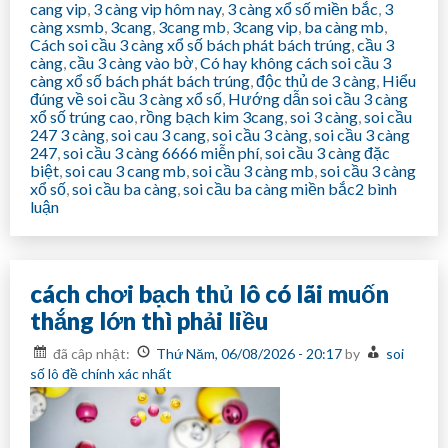
cang vip
,
3 càng vip hôm nay
,
3 càng xổ số miền bắc
,
3
càng xsmb
,
3cang
,
3cang mb
,
3cang vip
,
ba càng mb
,
Cách soi cầu 3 càng xổ số bách phát bách trúng
,
cầu 3
càng
,
cầu 3 càng vào bờ
,
Có hay không cách soi cầu 3
càng xổ số bách phát bách trúng
,
độc thủ de 3 càng
,
Hiểu
đúng về soi cầu 3 càng xổ số
,
Hướng dẫn soi cầu 3 càng
xổ số trúng cao
,
rồng bạch kim 3cang
,
soi 3 càng
,
soi cầu
247 3 càng
,
soi cau 3 cang
,
soi cầu 3 càng
,
soi cầu 3 càng
247
,
soi cầu 3 càng 6666 miễn phí
,
soi cầu 3 càng đặc
biệt
,
soi cau 3 cang mb
,
soi cầu 3 càng mb
,
soi cầu 3 càng
xổ số
,
soi cầu ba càng
,
soi cầu ba càng miền bắc
2 bình
ở
luận
soi
cầu
3
càng
cách chơi bạch thủ lô có lãi muốn
xổ
số
thắng lớn thì phải liều
theo
tôi
đã câp nhật:
Thứ Năm, 06/08/2026 - 20:17
by
soi
1
số lô đề chính xác nhất
hôm
không
theo
hối