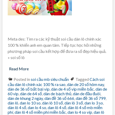
Meta des: Tìm ra các kỹ thuật soi cầu dàn lô chính xác
100 % khiến anh em quan tâm. Tiếp tục học hỏi những
phương pháp soi cầu kết hợp để đưa ra số đẹp hiệu quả.
» soi số lô
Read More
Posted in
soi cầu mb siêu chuẩn
Tagged
Cách soi
cầu dàn lô chính xác 100 % ra sao
,
dàn de 20 số hôm nay
,
dàn de 36 số bất bại vip
,
dàn de 4 số vip miền bắc
,
dàn de
60 vip
,
dàn de 64 số
,
dàn de bạch thủ
,
dàn de đầu đuôi
,
dàn de khung 2 ngày
,
dàn đề 36 số 666
,
dàn đề 36 số 799
,
dàn lô
,
dan lo 10 so
,
dàn lô 10 số
,
dàn lô 3 số
,
dan lo 3 so
,
dàn lô 4 số
,
dan lo 4 so
,
dan lô 4 số
,
dàn lô 4 số mb miễn
phí
,
dàn lô 4 số miền phí miền bắc
,
dan lo 4 so vip
,
dan lô