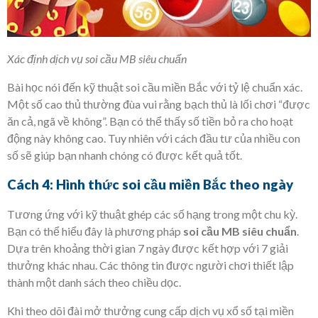
Xác định dịch vụ soi cầu MB siêu chuẩn
Bài học nói đến kỹ thuật soi cầu miền Bắc với tỷ lệ chuẩn xác.
Một số cao thủ thường đùa vui rằng bạch thủ là lối chơi “được
ăn cả, ngã về không”. Bạn có thể thấy số tiền bỏ ra cho hoạt
động này không cao. Tuy nhiên với cách đầu tư của nhiều con
số sẽ giúp bạn nhanh chóng có được kết quả tốt.
Cách 4: Hình thức soi cầu miền Bắc theo ngày
Tương ứng với kỹ thuật ghép các số hạng trong một chu kỳ.
Bạn có thể hiểu đây là phương pháp
soi cầu MB siêu chuẩn
.
Dựa trên khoảng thời gian 7 ngày được kết hợp với 7 giải
thưởng khác nhau. Các thông tin được người chơi thiết lập
thành một danh sách theo chiều dọc.
Khi theo dõi đài mở thưởng cung cấp dịch vụ xổ số tại miền