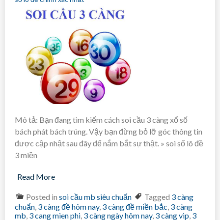
Mô tả: Bạn đang tìm kiếm cách soi cầu 3 càng xổ số
bách phát bách trúng. Vậy bạn đừng bỏ lỡ góc thông tin
được cập nhật sau đây để nắm bắt sự thật. » soi số lô đề
3 miền
Read More
Posted in
soi cầu mb siêu chuẩn
Tagged
3 càng
chuẩn
,
3 càng đề hôm nay
,
3 càng đề miền bắc
,
3 càng
mb
,
3 cang mien phi
,
3 càng ngày hôm nay
,
3 càng vip
,
3