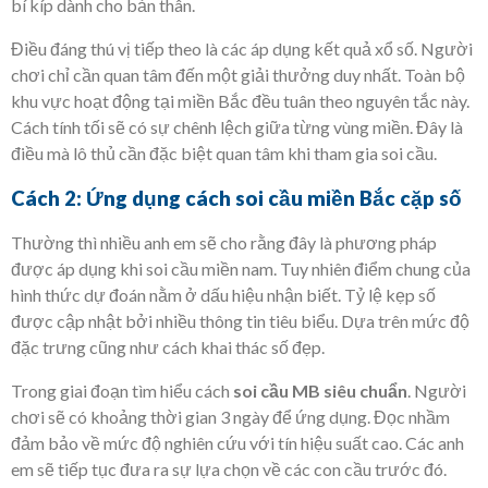
bí kíp dành cho bản thân.
Điều đáng thú vị tiếp theo là các áp dụng kết quả xổ số. Người
chơi chỉ cần quan tâm đến một giải thưởng duy nhất. Toàn bộ
khu vực hoạt động tại miền Bắc đều tuân theo nguyên tắc này.
Cách tính tối sẽ có sự chênh lệch giữa từng vùng miền. Đây là
điều mà lô thủ cần đặc biệt quan tâm khi tham gia soi cầu.
Cách 2: Ứng dụng cách soi cầu miền Bắc cặp số
Thường thì nhiều anh em sẽ cho rằng đây là phương pháp
được áp dụng khi soi cầu miền nam. Tuy nhiên điểm chung của
hình thức dự đoán nằm ở dấu hiệu nhận biết. Tỷ lệ kẹp số
được cập nhật bởi nhiều thông tin tiêu biểu. Dựa trên mức độ
đặc trưng cũng như cách khai thác số đẹp.
Trong giai đoạn tìm hiểu cách
soi cầu MB siêu chuẩn
. Người
chơi sẽ có khoảng thời gian 3 ngày để ứng dụng. Đọc nhầm
đảm bảo về mức độ nghiên cứu với tín hiệu suất cao. Các anh
em sẽ tiếp tục đưa ra sự lựa chọn về các con cầu trước đó.