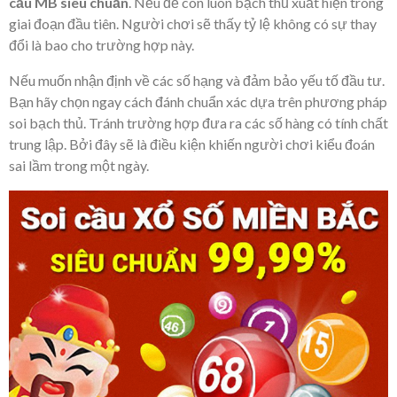
cầu MB siêu chuẩn
. Nếu để con luôn bạch thủ xuất hiện trong
giai đoạn đầu tiên. Người chơi sẽ thấy tỷ lệ không có sự thay
đổi là bao cho trường hợp này.
Nếu muốn nhận định về các số hạng và đảm bảo yếu tố đầu tư.
Bạn hãy chọn ngay cách đánh chuẩn xác dựa trên phương pháp
soi bạch thủ. Tránh trường hợp đưa ra các số hàng có tính chất
trung lập. Bởi đây sẽ là điều kiện khiến người chơi kiểu đoán
sai lầm trong một ngày.