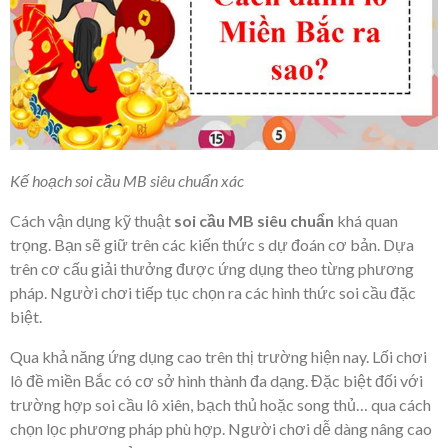
Kế hoạch soi cầu MB siêu chuẩn xác
Cách vận dụng kỹ thuật
soi cầu MB siêu chuẩn
khá quan
trọng. Bạn sẽ giữ trên các kiến thức s dự đoán cơ bản. Dựa
trên cơ cấu giải thưởng được ứng dụng theo từng phương
pháp. Người chơi tiếp tục chọn ra các hình thức soi cầu đặc
biệt.
Qua khả năng ứng dụng cao trên thị trường hiện nay. Lối chơi
lô đề miền Bắc có cơ sở hình thành đa dạng. Đặc biệt đối với
trường hợp soi cầu lô xiên, bạch thủ hoặc song thủ… qua cách
chọn lọc phương pháp phù hợp. Người chơi dễ dàng nâng cao