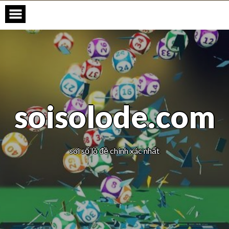
soisolode.com
soi số lô đề chính xác nhất