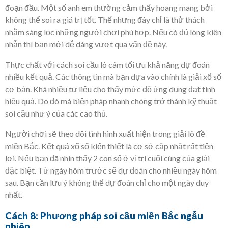
đoạn đầu. Một số anh em thường cảm thấy hoang mang bởi
không thể soi ra giá trị tốt. Thế nhưng đây chỉ là thử thách
nhằm sàng lọc những người chơi phù hợp. Nếu có đủ lòng kiên
nhẫn thì bạn mới dễ dàng vượt qua vấn đề này.
Thực chất với cách soi cầu lô câm tối ưu khả năng dự đoán
nhiều kết quả. Các thông tin mà bạn dựa vào chính là giải xổ số
cơ bản. Khá nhiều tư liệu cho thấy mức độ ứng dụng đạt tính
hiệu quả. Do đó mà biện pháp nhanh chóng trở thành kỹ thuật
soi cầu như ý của các cao thủ.
Người chơi sẽ theo dõi tình hình xuất hiện trong giải lô đề
miền Bắc. Kết quả xổ số kiến thiết là cơ sở cập nhật rất tiện
lợi. Nếu bạn đã nhìn thấy 2 con số ở vị trí cuối cùng của giải
đặc biệt. Từ ngày hôm trước sẽ dự đoán cho nhiều ngày hôm
sau. Bạn cần lưu ý không thể dự đoán chỉ cho một ngày duy
nhất.
Cách 8: Phương pháp soi cầu miền Bắc ngẫu
nhiên