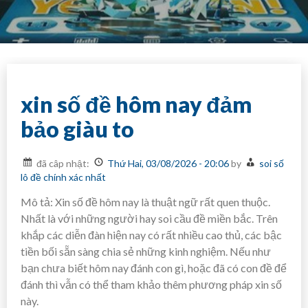
Skip
to
content
xin số đề hôm nay đảm
bảo giàu to
đã câp nhật:
Thứ Hai, 03/08/2026 - 20:06
by
soi số
lô đề chính xác nhất
Mô tả: Xin số đề hôm nay là thuật ngữ rất quen thuộc.
Nhất là với những người hay soi cầu đề miền bắc. Trên
khắp các diễn đàn hiện nay có rất nhiều cao thủ, các bậc
tiền bối sẵn sàng chia sẻ những kinh nghiệm. Nếu như
bạn chưa biết hôm nay đánh con gì, hoặc đã có con đề để
đánh thì vẫn có thể tham khảo thêm phương pháp xin số
này.