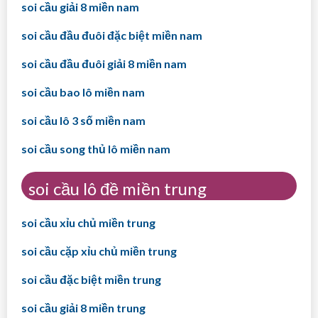
soi cầu giải 8 miền nam
soi cầu đầu đuôi đặc biệt miền nam
soi cầu đầu đuôi giải 8 miền nam
soi cầu bao lô miền nam
soi cầu lô 3 số miền nam
soi cầu song thủ lô miền nam
soi cầu lô đề miền trung
soi cầu xỉu chủ miền trung
soi cầu cặp xỉu chủ miền trung
soi cầu đặc biệt miền trung
soi cầu giải 8 miền trung