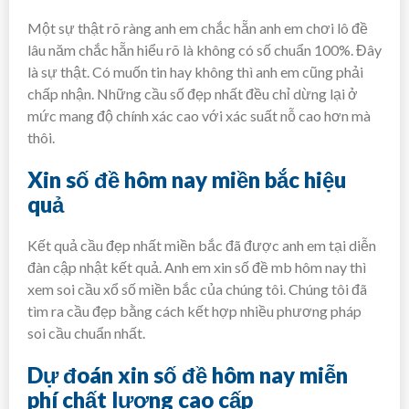
Một sự thật rõ ràng anh em chắc hẵn anh em chơi lô đề
lâu năm chắc hẵn hiểu rõ là không có số chuẩn 100%. Đây
là sự thật. Có muốn tin hay không thì anh em cũng phải
chấp nhận. Những cầu số đẹp nhất đều chỉ dừng lại ở
mức mang độ chính xác cao với xác suất nỗ cao hơn mà
thôi.
Xin số đề hôm nay miền bắc hiệu
quả
Kết quả cầu đẹp nhất miền bắc đã được anh em tại diễn
đàn cập nhật kết quả. Anh em xin số đề mb hôm nay thì
xem soi cầu xổ số miền bắc của chúng tôi. Chúng tôi đã
tìm ra cầu đẹp bằng cách kết hợp nhiều phương pháp
soi cầu chuẩn nhất.
Dự đoán xin số đề hôm nay miễn
phí chất lượng cao cấp