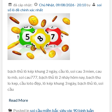
siêu
đã câp nhật:
Chủ Nhật, 09/08/2026 - 20:10
by
soi
vip
số lô đề chính xác nhất
bạch thủ lô kép khung 2 ngày, cầu lô, soi cau 3 mien, cau
lo mb, soi cau777, bạch thủ lô 2 nháy hôm nay, bach thu
lo kep, cầu loto đẹp, lô kép khung 3 ngày, bạch thủ lô, soi
cầu
Read More
ở
Posted in
soi cầu miền bắc siêu vip
90 bình luận