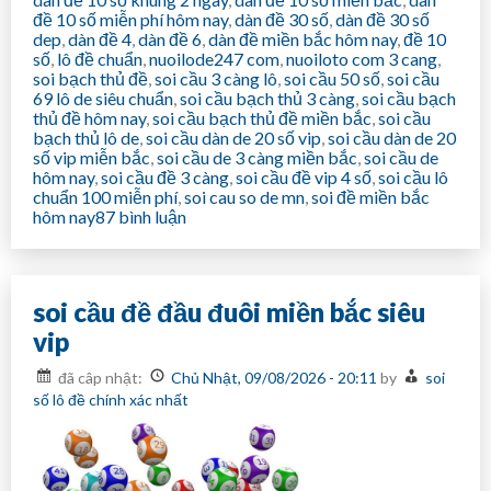
đề 10 số miễn phí hôm nay
,
dàn đề 30 số
,
dàn đề 30 số
dep
,
dàn đề 4
,
dàn đề 6
,
dàn đề miền bắc hôm nay
,
đề 10
số
,
lô đề chuẩn
,
nuoilode247 com
,
nuoiloto com 3 cang
,
soi bạch thủ đề
,
soi cầu 3 càng lô
,
soi cầu 50 số
,
soi cầu
69 lô de siêu chuẩn
,
soi cầu bạch thủ 3 càng
,
soi cầu bạch
thủ đề hôm nay
,
soi cầu bạch thủ đề miền bắc
,
soi cầu
bạch thủ lô de
,
soi cầu dàn de 20 số vip
,
soi cầu dàn de 20
số vip miễn bắc
,
soi cầu de 3 càng miền bắc
,
soi cầu de
hôm nay
,
soi cầu đề 3 càng
,
soi cầu đề vip 4 số
,
soi cầu lô
chuẩn 100 miễn phí
,
soi cau so de mn
,
soi đề miền bắc
ở
hôm nay
87 bình luận
soi
cầu
dàn
đề
soi cầu đề đầu đuôi miền bắc siêu
8
con
vip
miền
bắc
đã câp nhật:
Chủ Nhật, 09/08/2026 - 20:11
by
soi
siêu
số lô đề chính xác nhất
vip