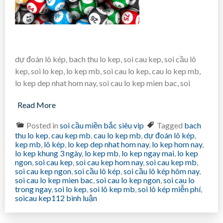
dự đoán lô kép, bach thu lo kep, soi cau kep, soi cầu lô
kep, soi lo kep, lo kep mb, soi cau lo kep, cau lo kep mb,
lo kep dep nhat hom nay, soi cau lo kep mien bac, soi
Read More
Posted in
soi cầu miền bắc siêu vip
Tagged
bach
thu lo kep
,
cau kep mb
,
cau lo kep mb
,
dự đoán lô kép
,
kep mb
,
lô kép
,
lo kep dep nhat hom nay
,
lo kep hom nay
,
lo kep khung 3 ngày
,
lo kep mb
,
lo kep ngay mai
,
lo kep
ngon
,
soi cau kep
,
soi cau kep hom nay
,
soi cau kep mb
,
soi cau kep ngon
,
soi cầu lô kép
,
soi cầu lô kép hôm nay
,
soi cau lo kep mien bac
,
soi cau lo kep ngon
,
soi cau lo
trong ngay
,
soi lo kep
,
soi lô kep mb
,
soi lô kép miễn phí
,
ở
soicau kep
112 bình luận
soi
cầu