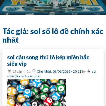
Skip
to
content
Tác giả:
soi số lô đề chính xác
nhất
soi cầu song thủ lô kép miền bắc
siêu vip
đã câp nhật:
Chủ Nhật, 09/08/2026 - 20:21
by
soi
số lô đề chính xác nhất