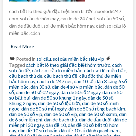
cách bắt lô theo giải đặc biệt hôm trước, nuoilode247
com, soi cầu de hôm nay, cau lo de 247 net, soi cầu 50 số,
dàn de đầu đuôi, soi đề miền bắc hôm nay, cách soi cầu lô
miền bắc, cách
Read More
Posted in
soi cầu
,
soi cầu miền bắc siêu vip
Tagged
cách bắt lô theo giải đặc biệt hôm trước
,
cách
soi cầu đề
,
cách soi cầu lô miền bắc
,
cách soi lô miền bắc
,
cầu bạch thủ de
,
cầu bạch thủ đề
,
cầu độc thủ đề miền
bắc hôm nay
,
cau lo de 247 net
,
dàn 10 số
,
dàn 3 càng 6 số
miền bắc
,
dàn 30 số
,
dàn de 4 số vip miền bắc
,
dàn de 50
số
,
dàn de 50 số 02 ngày
,
dàn de 50 số 2 ngày
,
dàn de 50
số bất bại
,
dàn de 50 số khung 1 ngày
,
dàn de 50 số
khung 2 ngày
,
dàn de 50 số lộc trời
,
dàn de 50 số minh
ngọc
,
dàn de 50 số mỗi ngày
,
dàn de 50 số rồng bạch kim
,
dàn de 50 số vip
,
dàn de 50 số víp
,
dàn de 50 số xsmb
,
dàn
de 6 số miễn phí
,
dàn de bạch thủ
,
dàn de đầu đuôi
,
dàn de
miễn phí 30 ngày
,
dàn đề 10
,
dàn đề 10 số bất tử hôm
nay
,
dàn đề 10 số chuẩn
,
dàn đề 10 số đánh quanh năm
,
dàn đề 10 số khung 2 ngày
,
dàn đề 10 số miền bắc
,
dàn