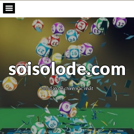
soisolode.com
soi số lô đề chính xác nhất