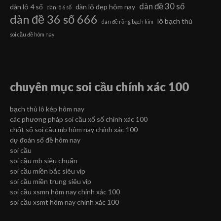
dàn đề 30 số
dàn lô 4 số
dàn lô đẹp hôm nay
dàn lô 6 số
dàn đề 36 số 666
lô bạch thủ
dàn đề rồng bạch kim
soi cầu đề hôm nay
chuyên mục soi cầu chính xác 100
bạch thủ lô kép hôm nay
các phương pháp soi cầu xổ số chính xác 100
chốt số soi cầu mb hôm nay chính xác 100
dự đoán số đề hôm nay
soi cầu
soi cầu mb siêu chuẩn
soi cầu miền bắc siêu vip
soi cầu miền trung siêu vip
soi cầu xsmn hôm nay chính xác 100
soi cầu xsmt hôm nay chính xác 100