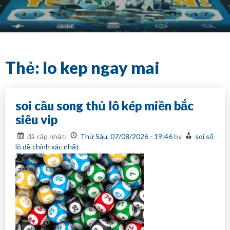
Skip
to
content
Thẻ:
lo kep ngay mai
soi cầu song thủ lô kép miền bắc
siêu vip
đã câp nhật:
Thứ Sáu, 07/08/2026 - 19:46
by
soi số
lô đề chính xác nhất