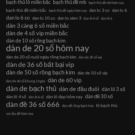
bạch thủ lô miền bắc
bạch thủ đề mb
bạch thủ đề mb hôm nay
bạch thủ đề miền bắc
dan lo 3 so
dan lo 6
bạch thủ đề ngày hôm nay
dan lo 6 so
dan lo 10 so
dan lo xien 3
dan lô 4 số
dan lô 6
dàn 3 càng 6 số miền bắc
dàn de 4 số vip miền bắc
dàn de 10 số rồng bạch kim
dàn de 20 số hôm nay
dàn de 20 số nuôi ngày rồng bạch kim
dàn de 20 số vip
dàn de 36 số bất bại vip
dàn de 50 số rồng bạch kim
dàn de 50 số víp
dàn de 60 vip
dàn de 60 số khung 2 ngày
dàn de bạch thủ
dàn de đầu đuôi
dàn lô 3 số
dàn đề 30 số
dàn lô 4 số
dàn lô đẹp hôm nay
dàn lô 6 số
dàn đề 36 số 666
lô bạch thủ
dàn đề rồng bạch kim
soi cầu đề hôm nay