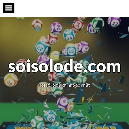
soisolode.com
soi số lô đề chính xác nhất