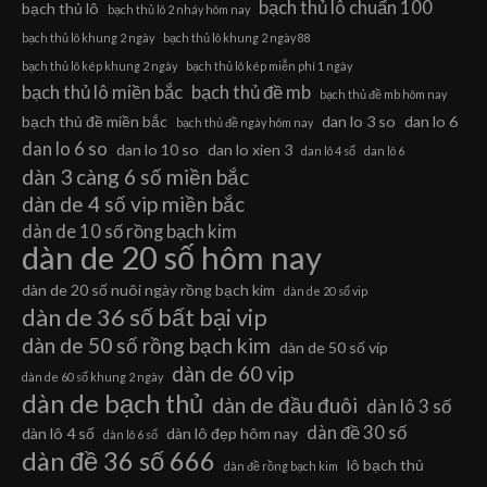
bạch thủ lô chuẩn 100
bạch thủ lô
bạch thủ lô 2 nháy hôm nay
bạch thủ lô khung 2 ngày
bạch thủ lô khung 2 ngày 88
bạch thủ lô kép khung 2 ngày
bạch thủ lô kép miễn phí 1 ngày
bạch thủ lô miền bắc
bạch thủ đề mb
bạch thủ đề mb hôm nay
bạch thủ đề miền bắc
dan lo 3 so
dan lo 6
bạch thủ đề ngày hôm nay
dan lo 6 so
dan lo 10 so
dan lo xien 3
dan lô 4 số
dan lô 6
dàn 3 càng 6 số miền bắc
dàn de 4 số vip miền bắc
dàn de 10 số rồng bạch kim
dàn de 20 số hôm nay
dàn de 20 số nuôi ngày rồng bạch kim
dàn de 20 số vip
dàn de 36 số bất bại vip
dàn de 50 số rồng bạch kim
dàn de 50 số víp
dàn de 60 vip
dàn de 60 số khung 2 ngày
dàn de bạch thủ
dàn de đầu đuôi
dàn lô 3 số
dàn đề 30 số
dàn lô 4 số
dàn lô đẹp hôm nay
dàn lô 6 số
dàn đề 36 số 666
lô bạch thủ
dàn đề rồng bạch kim