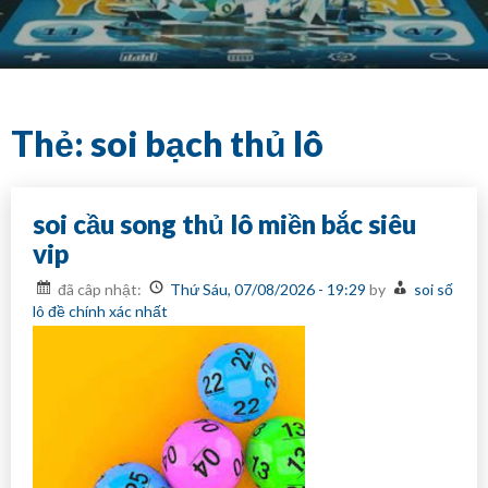
Skip
to
content
Thẻ:
soi bạch thủ lô
soi cầu song thủ lô miền bắc siêu
vip
đã câp nhật:
Thứ Sáu, 07/08/2026 - 19:29
by
soi số
lô đề chính xác nhất