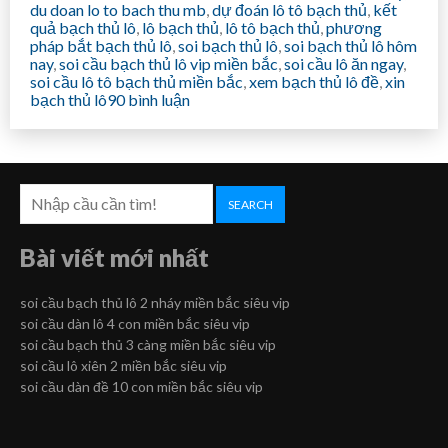
du doan lo to bach thu mb
,
dự đoán lô tô bạch thủ
,
kết
quả bạch thủ lô
,
lô bạch thủ
,
lô tô bạch thủ
,
phương
pháp bắt bạch thủ lô
,
soi bạch thủ lô
,
soi bạch thủ lô hôm
nay
,
soi cầu bạch thủ lô vip miền bắc
,
soi cầu lô ăn ngay
,
soi cầu lô tô bạch thủ miền bắc
,
xem bạch thủ lô đề
,
xin
ở
bạch thủ lô
90 bình luận
soi
cầu
song
thủ
lô
miền
SEARCH
bắc
siêu
Bài viết mới nhất
vip
soi cầu bạch thủ lô 2 nháy miền bắc siêu vip
soi cầu dàn lô 4 con miền bắc siêu vip
soi cầu bạch thủ 3 càng miền bắc siêu vip
soi cầu lô xiên 2 miền bắc siêu vip
soi cầu dàn đề 10 con miền bắc siêu vip