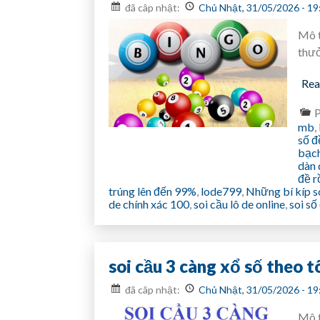
đã câp nhật:
Chủ Nhật, 31/05/2026 - 19
Mô t
thưở
Rea
P
mb
,
số đ
bạc
dàn 
đề r
trúng lên đến 99%
,
lode799
,
Những bí kíp so
de chính xác 100
,
soi cầu lô de online
,
soi số
soi cầu 3 càng xổ số theo t
đã câp nhật:
Chủ Nhật, 31/05/2026 - 19
Mô t