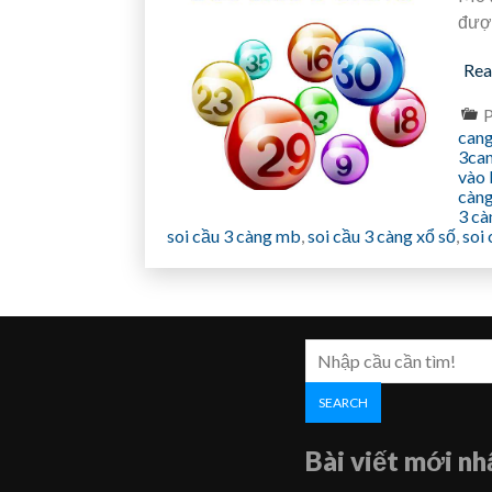
được
Rea
P
cang
3ca
vào
càng
3 cà
soi cầu 3 càng mb
,
soi cầu 3 càng xổ số
,
soi
SEARCH
Bài viết mới nh