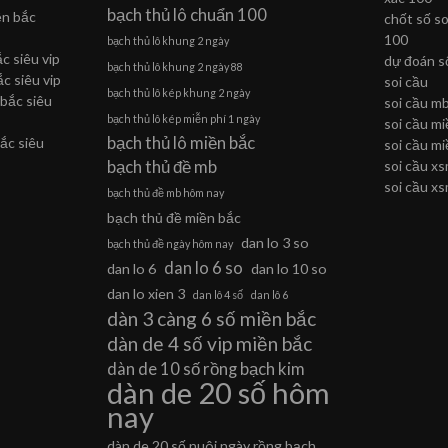
bạch thủ lô chuẩn 100
ền bắc
tiếc
chốt số s
100
bạch thủ lô khung 2 ngày
c siêu vip
dự đoán s
bạch thủ lô khung 2 ngày 88
c siêu vip
soi cầu
bạch thủ lô kép khung 2 ngày
 bắc siêu
soi cầu m
bạch thủ lô kép miễn phí 1 ngày
soi cầu mi
bạch thủ lô miền bắc
ắc siêu
soi cầu mi
bạch thủ đề mb
soi cầu x
soi cầu x
bạch thủ đề mb hôm nay
bạch thủ đề miền bắc
dan lo 3 so
bạch thủ đề ngày hôm nay
dan lo 6 so
dan lo 6
dan lo 10 so
dan lo xien 3
dan lô 4 số
dan lô 6
dàn 3 càng 6 số miền bắc
dàn de 4 số vip miền bắc
dàn de 10 số rồng bạch kim
dàn de 20 số hôm
nay
dàn de 20 số nuôi ngày rồng bạch