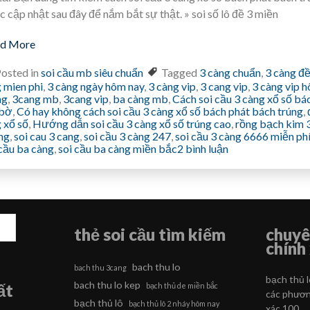
víp
 cập nhật sau đây để nắm bắt sự thật. » soi số lô đề 3 miền
hàng
ngày
d More
osted in
soi cầu mb siêu chuẩn
Tagged
3 càng chuẩn
,
3 càng đ
 mien phi
,
3 càng ngày hôm nay
,
3 càng vip
,
3 cang vip
,
3 càng vip 
ng
,
3cang mb
,
3cang vip
,
ba càng mb
,
Cách soi cầu 3 càng xổ số bá
 bờ
,
Có hay không cách soi cầu 3 càng xổ số bách phát bách trúng
,
 xổ số
,
Hướng dẫn soi cầu 3 càng xổ số trúng cao
,
rồng bạch kim 
ng
,
soi cau 3 cang
,
soi cầu 3 càng 247
,
soi cầu 3 càng 6666 miễn ph
ở
 cầu ba càng
,
soi cầu ba càng miền bắc
2 bình luận
soi
cầu
3
càng
xổ
số
thẻ soi cầu tìm kiếm
chuyê
theo
chính
tôi
1
bach thu lo
bach thu 3cang
hôm
bạch thủ 
không
bach thu lo kep
ất
bạch thủ de miền bắc
các phươn
theo
bạch thủ lô
bạch thủ lô 2 nháy hôm nay
xác 100
hối