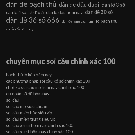
dàn de bạch thủ
dàn de đầu đuôi
dàn lô 3 số
dàn đề 30 số
dàn lô 4 số
dàn lô đẹp hôm nay
dàn lô 6 số
dàn đề 36 số 666
lô bạch thủ
dàn đề rồng bạch kim
soi cầu đề hôm nay
chuyên mục soi cầu chính xác 100
bạch thủ lô kép hôm nay
các phương pháp soi cầu xổ số chính xác 100
chốt số soi cầu mb hôm nay chính xác 100
dự đoán số đề hôm nay
soi cầu
soi cầu mb siêu chuẩn
soi cầu miền bắc siêu vip
soi cầu miền trung siêu vip
soi cầu xsmn hôm nay chính xác 100
soi cầu xsmt hôm nay chính xác 100