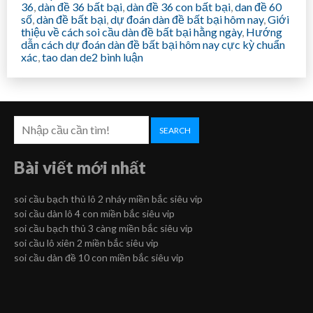
36
,
dàn đề 36 bất bại
,
dàn đề 36 con bất bại
,
dan đề 60
số
,
dàn đề bất bại
,
dự đoán dàn đề bất bại hôm nay
,
Giới
thiệu về cách soi cầu dàn đề bất bại hằng ngày
,
Hướng
dẫn cách dự đoán dàn đề bất bại hôm nay cực kỳ chuẩn
ở
xác
,
tao dan de
2 bình luận
dự
đoán
dàn
đề
bất
bại
SEARCH
hôm
nay
Bài viết mới nhất
nhận
số
ngay
soi cầu bạch thủ lô 2 nháy miền bắc siêu vip
nhé
soi cầu dàn lô 4 con miền bắc siêu vip
soi cầu bạch thủ 3 càng miền bắc siêu vip
soi cầu lô xiên 2 miền bắc siêu vip
soi cầu dàn đề 10 con miền bắc siêu vip