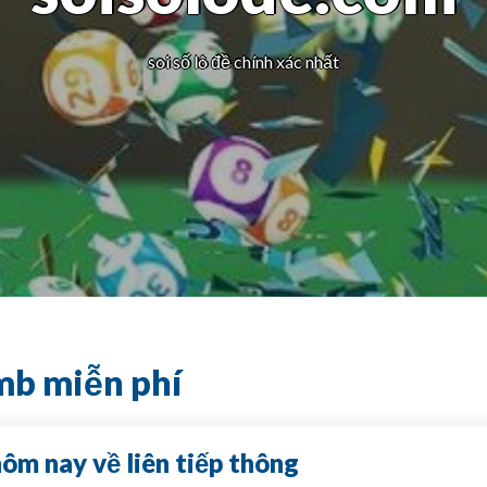
soi số lô đề chính xác nhất
mb miễn phí
ôm nay về liên tiếp thông