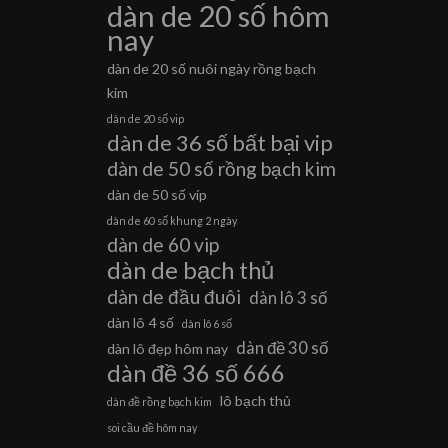
dàn de 20 số hôm
nay
dàn de 20 số nuôi ngày rồng bạch
kim
dàn de 20 số vip
dàn de 36 số bất bại vip
dàn de 50 số rồng bạch kim
dàn de 50 số víp
dàn de 60 số khung 2 ngày
dàn de 60 vip
dàn de bạch thủ
dàn de đầu đuôi
dàn lô 3 số
dàn lô 4 số
dàn lô 6 số
dàn đề 30 số
dàn lô đẹp hôm nay
dàn đề 36 số 666
lô bạch thủ
dàn đề rồng bạch kim
soi cầu đề hôm nay