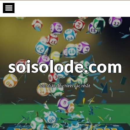
soisolode.com
soi số lô đề chính xác nhất