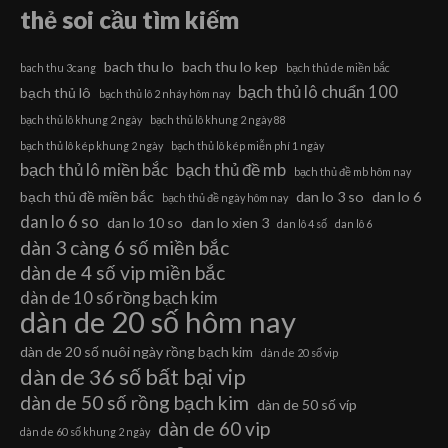
thẻ soi cầu tìm kiếm
bach thu lo
bach thu lo kep
bach thu 3cang
bạch thủ de miền bắc
bạch thủ lô chuẩn 100
bạch thủ lô
bạch thủ lô 2 nháy hôm nay
bạch thủ lô khung 2 ngày
bạch thủ lô khung 2 ngày 88
bạch thủ lô kép khung 2 ngày
bạch thủ lô kép miễn phí 1 ngày
bạch thủ lô miền bắc
bạch thủ đề mb
bạch thủ đề mb hôm nay
bạch thủ đề miền bắc
dan lo 3 so
dan lo 6
bạch thủ đề ngày hôm nay
dan lo 6 so
dan lo 10 so
dan lo xien 3
dan lô 4 số
dan lô 6
dàn 3 càng 6 số miền bắc
dàn de 4 số vip miền bắc
dàn de 10 số rồng bạch kim
dàn de 20 số hôm nay
dàn de 20 số nuôi ngày rồng bạch kim
dàn de 20 số vip
dàn de 36 số bất bại vip
dàn de 50 số rồng bạch kim
dàn de 50 số víp
dàn de 60 vip
dàn de 60 số khung 2 ngày