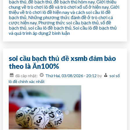
bạch thủ
,
đề bạch thủ
,
đề bạch thủ hôm nay
,
Giới thiệu
chung về trò chơi lô đề và trò chơi xổ số ở hiện nay
,
Giới
thiệu về trò chơi lô đề hiện nay và cách soi cầu lô đề
bạch thủ
,
Những phương thức đánh đề ở trò chơi cá
cược hiện nay
,
Phương thức soi cầu bạch thủ
,
số đề
bạch thủ
,
soi cầu lô đề bạch thủ
,
Soi cầu lô đề bạch thủ
ở
và quá trình áp dụng
2 bình luận
soi
cầu
lô
đề
soi cầu bạch thủ đề xsmb đảm bảo
bạch
thủ
theo là Ăn100%
soi
cầu
đã câp nhật:
Thứ Hai, 03/08/2026 - 20:12
by
soi số
chất
lô đề chính xác nhất
lượng
đẳng
cấp