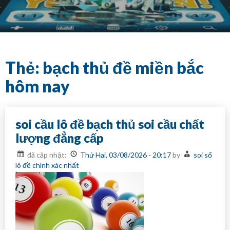
Skip
to
content
Thẻ:
bạch thủ đề miền bắc
hôm nay
soi cầu lô đề bạch thủ soi cầu chất
lượng đẳng cấp
đã câp nhật:
Thứ Hai, 03/08/2026 - 20:17
by
soi số
lô đề chính xác nhất