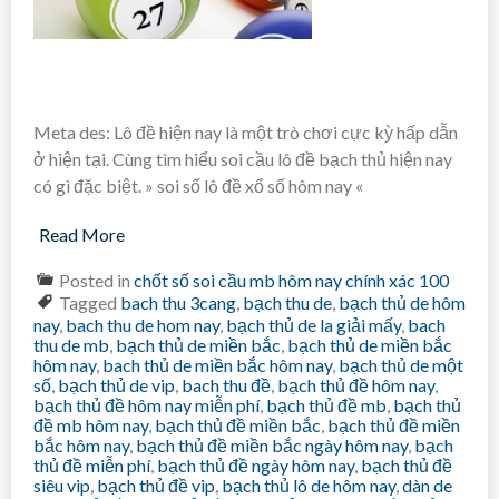
Meta des: Lô đề hiện nay là một trò chơi cực kỳ hấp dẫn
ở hiện tại. Cùng tìm hiểu soi cầu lô đề bạch thủ hiện nay
có gì đặc biệt. » soi số lô đề xổ số hôm nay «
Read More
Posted in
chốt số soi cầu mb hôm nay chính xác 100
Tagged
bach thu 3cang
,
bạch thu de
,
bạch thủ de hôm
nay
,
bach thu de hom nay
,
bạch thủ de la giải mấy
,
bach
thu de mb
,
bạch thủ de miền bắc
,
bạch thủ de miền bắc
hôm nay
,
bach thủ de miền bắc hôm nay
,
bạch thủ de một
số
,
bạch thủ de vip
,
bach thu đề
,
bạch thủ đề hôm nay
,
bạch thủ đề hôm nay miễn phí
,
bạch thủ đề mb
,
bạch thủ
đề mb hôm nay
,
bạch thủ đề miền bắc
,
bạch thủ đề miền
bắc hôm nay
,
bạch thủ đề miền bắc ngày hôm nay
,
bạch
thủ đề miễn phí
,
bạch thủ đề ngày hôm nay
,
bạch thủ đề
siêu vip
,
bạch thủ đề vip
,
bạch thủ lô de hôm nay
,
dàn de