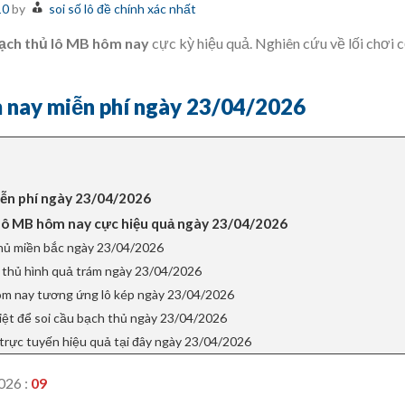
10
by
soi số lô đề chính xác nhất
bạch thủ lô MB hôm nay
cực kỳ hiệu quả. Nghiên cứu về lối chơi 
m nay miễn phí ngày 23/04/2026
iễn phí ngày 23/04/2026
 lô MB hôm nay cực hiệu quả ngày 23/04/2026
 thủ miền bắc ngày 23/04/2026
 thủ hình quả trám ngày 23/04/2026
ôm nay tương ứng lô kép ngày 23/04/2026
biệt để soi cầu bạch thủ ngày 23/04/2026
 trực tuyến hiệu quả tại đây ngày 23/04/2026
026 :
09