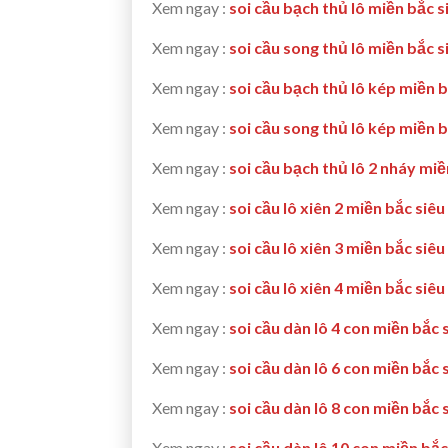
Xem ngay :
soi cầu bạch thủ lô miền bắc s
Xem ngay :
soi cầu song thủ lô miền bắc s
Xem ngay :
soi cầu bạch thủ lô kép miền b
Xem ngay :
soi cầu song thủ lô kép miền b
Xem ngay :
soi cầu bạch thủ lô 2 nháy miề
Xem ngay :
soi cầu lô xiên 2 miền bắc siêu
Xem ngay :
soi cầu lô xiên 3 miền bắc siêu
Xem ngay :
soi cầu lô xiên 4 miền bắc siêu
Xem ngay :
soi cầu dàn lô 4 con miền bắc 
Xem ngay :
soi cầu dàn lô 6 con miền bắc 
Xem ngay :
soi cầu dàn lô 8 con miền bắc 
Xem ngay :
soi cầu dàn lô 10 con miền bắc