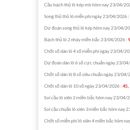
Cầu bạch thủ lô kép mb hôm nay 23/04/20
Song thủ thủ lô miễn phí ngày 23/04/2026 :
Dự đoán song thủ lô kép hôm nay 23/04/20
Bạch thủ lô 2 nháy miền bắc 23/04/2026 :
Chốt số dàn lô 4 số miễn phí ngày 23/04/20
Dự đoán dàn lô 6 số cực chuẩn ngày 23/04
Chốt số dàn lô 8 số siêu chuẩn ngày 23/04/
Chốt số dàn lô 10 số ngày 23/04/2026 :
45, 
Soi cầu lô xiên 2 miền bắc hôm nay 23/04/
Soi cầu chuẩn lô xiên 3 miền bắc hôm nay 
Chốt số miễn phí lô xiên 4 miền bắc hôm n