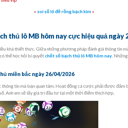
»
soi số lô đề rồng bạch kim
«
ạch thủ lô MB hôm nay cực hiệu quả ngày
điều khá thiết thực. Giữa những phương pháp đánh giá thông tin mà
có thể học hỏi bí quyết
chốt số bạch thủ lô MB hôm nay
. Những 
h thủ miền bắc ngày 26/04/2026
ác thông tin mà bạn quan tâm. Hoạt động cá cược phải được đảm b
số. Anh em sẽ lấy giá trị đầu tư tại một thời điểm thích hợp.