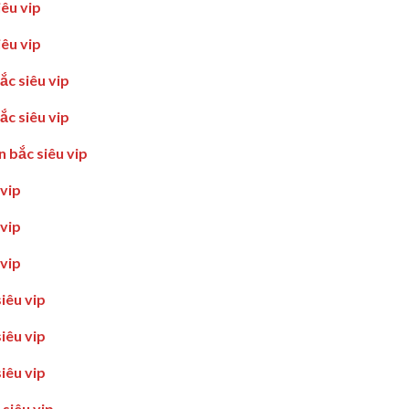
iêu vip
iêu vip
ắc siêu vip
ắc siêu vip
n bắc siêu vip
 vip
 vip
 vip
siêu vip
siêu vip
siêu vip
 siêu vip