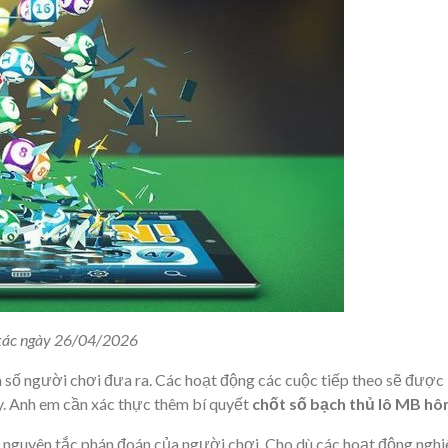
n xác ngày 26/04/2026
số người chơi đưa ra. Các hoạt động các cuộc tiếp theo sẽ được 
y. Anh em cần xác thực thêm bí quyết
chốt số bạch thủ lô MB hô
à nguyên tắc phán đoán của người chơi. Cho dù các hoạt động ng