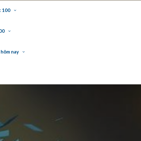
c 100
100
p hôm nay