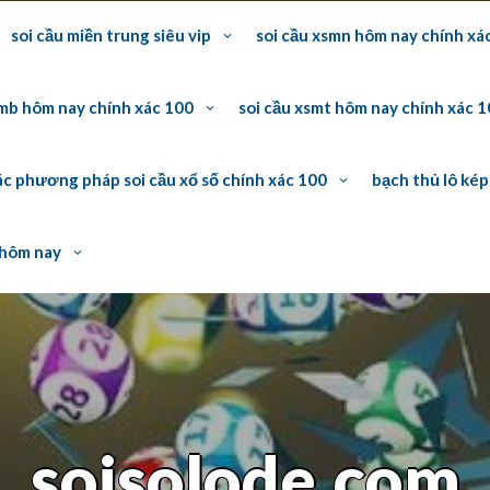
soi cầu miền trung siêu vip
soi cầu xsmn hôm nay chính xá
 mb hôm nay chính xác 100
soi cầu xsmt hôm nay chính xác 
ác phương pháp soi cầu xổ số chính xác 100
bạch thủ lô ké
 hôm nay
soisolode.com