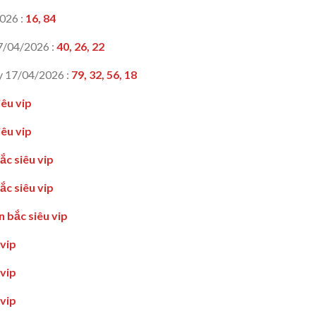
2026 :
16, 84
17/04/2026 :
40, 26, 22
ay 17/04/2026 :
79, 32, 56, 18
iêu vip
iêu vip
ắc siêu vip
ắc siêu vip
n bắc siêu vip
 vip
 vip
 vip