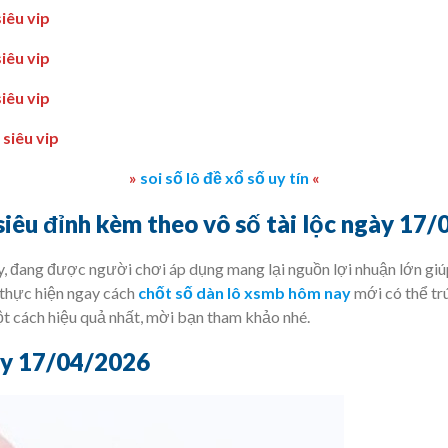
siêu vip
siêu vip
siêu vip
 siêu vip
»
soi số lô đề xổ số uy tín
«
iêu đỉnh kèm theo vô số tài lộc ngày 17
y, đang được người chơi áp dụng mang lại nguồn lợi nhuận lớn giúp
 thực hiện ngay cách
chốt số dàn lô xsmb hôm nay
mới có thể trú
một cách hiệu quả nhất, mời bạn tham khảo nhé.
gày 17/04/2026