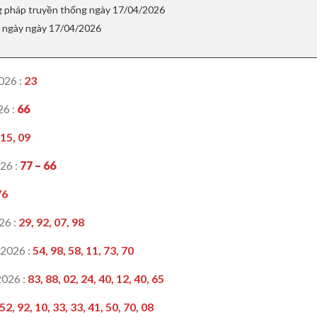
g pháp truyền thống ngày 17/04/2026
7 ngày ngày 17/04/2026
026 :
23
26 :
66
15, 09
26 :
77 – 66
76
26 :
29, 92, 07, 98
/2026 :
54, 98, 58, 11, 73, 70
2026 :
83, 88, 02, 24, 40, 12, 40, 65
52, 92, 10, 33, 33, 41, 50, 70, 08