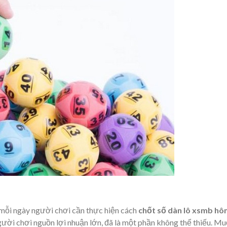
 mỗi ngày người chơi cần thực hiện cách
chốt số dàn lô xsmb hô
gười chơi nguồn lợi nhuận lớn, đã là một phần không thể thiếu. Mu