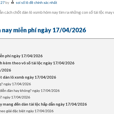
:27
by
soi số lô đề chính xác nhất
n cách chốt dàn lô xsmb hôm nay tìm ra những con số tài lộc may 
m nay miễn phí ngày 17/04/2026
iễn phí ngày 17/04/2026
h kèm theo vô số tài lộc ngày 17/04/2026
4/2026
t dàn lô xsmb ngày 17/04/2026
ng? ngày 17/04/2026
 diễn đàn hay không? ngày 17/04/2026
gì? ngày 17/04/2026
y mang đến dàn tài lộc hấp dẫn ngày 17/04/2026
theo giải đặc biệt ngày 17/04/2026