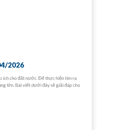
/04/2026
 ích cho đất nước. Để thực hiện tìm ra
ng lớn. Bài viết dưới đây sẽ giải đáp cho