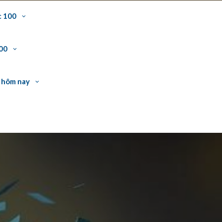
c 100
100
p hôm nay