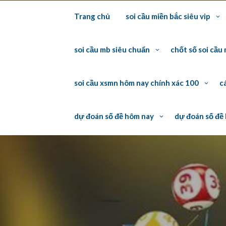
Trang chủ
soi cầu miền bắc siêu vip
soi cầu mb siêu chuẩn
chốt số soi cầu
soi cầu xsmn hôm nay chính xác 100
c
dự đoán số đề hôm nay
dự đoán số đề