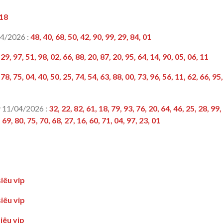
 18
04/2026 :
48, 40, 68, 50, 42, 90, 99, 29, 84, 01
 29, 97, 51, 98, 02, 66, 88, 20, 87, 20, 95, 64, 14, 90, 05, 06, 11
6
78, 75, 04, 40, 50, 25, 74, 54, 63, 88, 00, 73, 96, 56, 11, 62, 66, 95,
y 11/04/2026 :
32, 22, 82, 61, 18, 79, 93, 76, 20, 64, 46, 25, 28, 99,
, 69, 80, 75, 70, 68, 27, 16, 60, 71, 04, 97, 23, 01
iêu vip
iêu vip
iêu vip