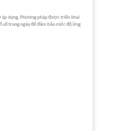
 sở áp dụng. Phương pháp được triển khai
ả xổ số trong ngày để đảm bảo mức độ ứng