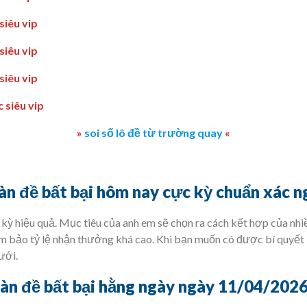
siêu vip
siêu vip
siêu vip
 siêu vip
»
soi số lô đề từ trường quay
«
n đề bất bại hôm nay cực kỳ chuẩn xác 
c kỳ hiệu quả. Mục tiêu của anh em sẽ chọn ra cách kết hợp của nh
ảm bảo tỷ lệ nhận thưởng khá cao. Khi bạn muốn có được bí quyết
dưới.
 dàn đề bất bại hằng ngày ngày 11/04/202