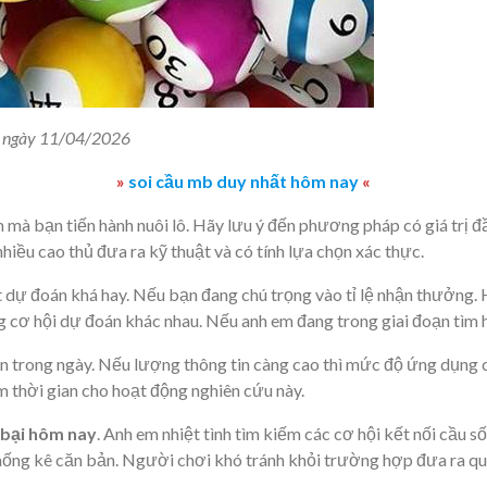
đề ngày 11/04/2026
»
soi cầu mb duy nhất hôm nay
«
mà bạn tiến hành nuôi lô. Hãy lưu ý đến phương pháp có giá trị đầ
iều cao thủ đưa ra kỹ thuật và có tính lựa chọn xác thực.
 dự đoán khá hay. Nếu bạn đang chú trọng vào tỉ lệ nhận thưởng.
cơ hội dự đoán khác nhau. Nếu anh em đang trong giai đoạn tìm h
ện trong ngày. Nếu lượng thông tin càng cao thì mức độ ứng dụng c
m thời gian cho hoạt động nghiên cứu này.
 bại hôm nay
. Anh em nhiệt tình tìm kiếm các cơ hội kết nối cầu 
ống kê căn bản. Người chơi khó tránh khỏi trường hợp đưa ra quy