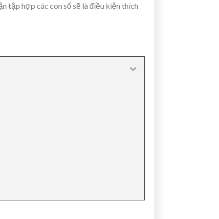
n tập hợp các con số sẽ là điều kiện thích