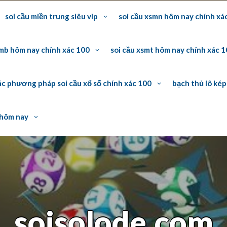
soi cầu miền trung siêu vip
soi cầu xsmn hôm nay chính xá
 mb hôm nay chính xác 100
soi cầu xsmt hôm nay chính xác 
ác phương pháp soi cầu xổ số chính xác 100
bạch thủ lô ké
 hôm nay
soisolode.com