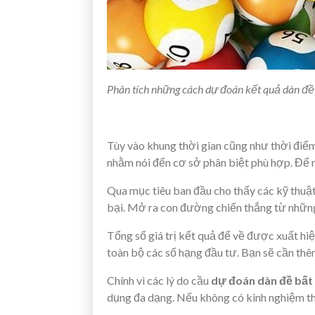
Phân tích những cách dự đoán kết quả dàn 
Tùy vào khung thời gian cũng như thời điểm 
nhằm nói đến cơ sở phân biệt phù hợp. Để nh
Qua mục tiêu ban đầu cho thấy các kỹ thuật
bại. Mở ra con đường chiến thắng từ những 
Tổng số giá trị kết quả để về được xuất hi
toàn bộ các số hạng đầu tư. Bạn sẽ cần thê
Chính vì các lý do cầu
dự đoán dàn đề bất
dụng đa dạng. Nếu không có kinh nghiệm th