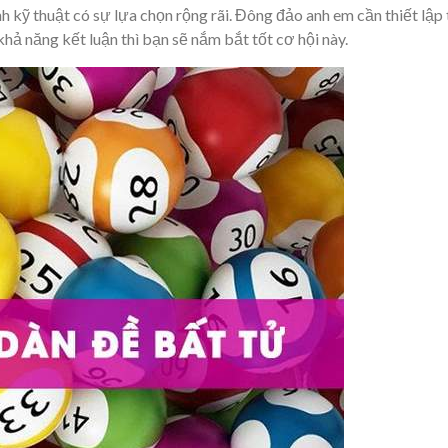
h kỹ thuật có sự lựa chọn rộng rãi. Đông đảo anh em cần thiết lậ
hả năng kết luận thì bạn sẽ nắm bắt tốt cơ hội này.