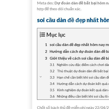
Meta des:
Dự đoán dàn đề bất bại hôm n
hợp để theo dõi chuẩn xác.
soi cầu dàn đề đẹp nhất h
Mục lục
soi cầu dàn đề đẹp nhất hôm nay 
Hướng dẫn cách dự đoán dàn đề bấ
Giới thiệu về cách soi cầu dàn đề 
Nghiên cứu đặc điểm cách chơi dà
Thủ thuật dự đoán dàn đề bất bại
Hạn chế cần biết khi soi cầu dàn 
Hướng dẫn cách dự đoán kết quả 
Kinh nghiệm dự đoán kết quả dàn
Những điều cần biết khi soi cầu l
Chốt số bạch thủ đề miễn phí ngày 22/04/2