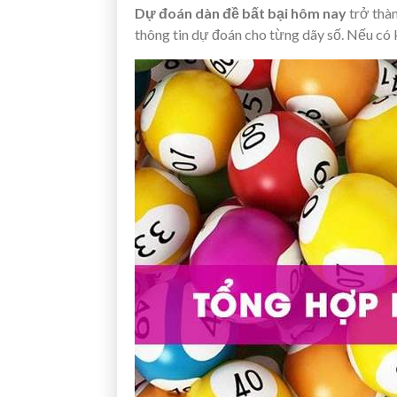
Dự đoán dàn đề bất bại hôm nay
trở thàn
thông tin dự đoán cho từng dãy số. Nếu có k