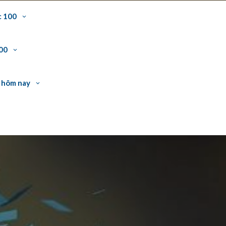
c 100
100
p hôm nay