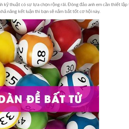
h kỹ thuật có sự lựa chọn rộng rãi. Đông đảo anh em cần thiết lậ
hả năng kết luận thì bạn sẽ nắm bắt tốt cơ hội này.