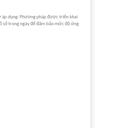
 sở áp dụng. Phương pháp được triển khai
ả xổ số trong ngày để đảm bảo mức độ ứng