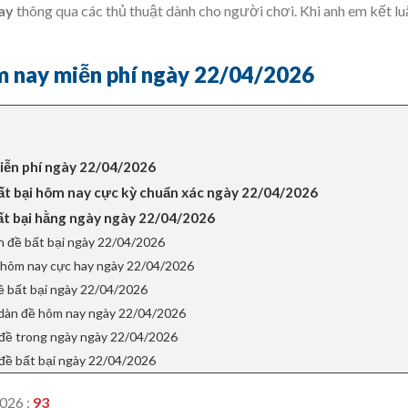
ay
thông qua các thủ thuật dành cho người chơi. Khi anh em kết luậ
ôm nay miễn phí ngày 22/04/2026
miễn phí ngày 22/04/2026
t bại hôm nay cực kỳ chuẩn xác ngày 22/04/2026
bất bại hằng ngày ngày 22/04/2026
n đề bất bại ngày 22/04/2026
 hôm nay cực hay ngày 22/04/2026
đề bất bại ngày 22/04/2026
dàn đề hôm nay ngày 22/04/2026
 đề trong ngày ngày 22/04/2026
ô đề bất bại ngày 22/04/2026
026 :
93