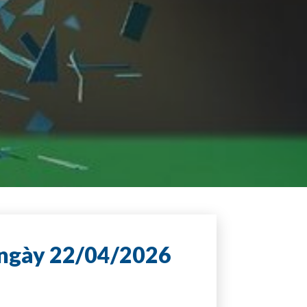
 ngày 22/04/2026