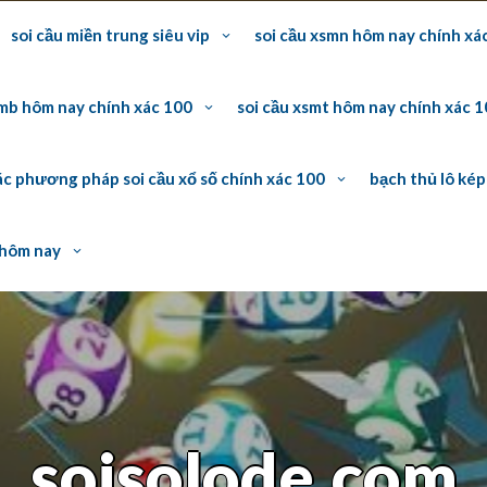
soi cầu miền trung siêu vip
soi cầu xsmn hôm nay chính xá
 mb hôm nay chính xác 100
soi cầu xsmt hôm nay chính xác 
ác phương pháp soi cầu xổ số chính xác 100
bạch thủ lô ké
 hôm nay
soisolode.com