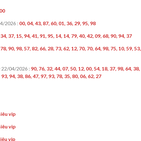
 00
04/2026 :
00, 04, 43, 87, 60, 01, 36, 29, 95, 98
 34, 37, 15, 94, 41, 91, 95, 14, 14, 79, 40, 42, 09, 68, 90, 94, 37
6
78, 90, 98, 57, 82, 66, 28, 73, 62, 12, 70, 70, 64, 98, 75, 10, 59, 53,
y 22/04/2026 :
90, 76, 32, 44, 07, 50, 12, 00, 54, 18, 37, 98, 64, 38,
, 93, 94, 38, 86, 47, 97, 93, 78, 35, 80, 06, 62, 27
iêu vip
iêu vip
iêu vip