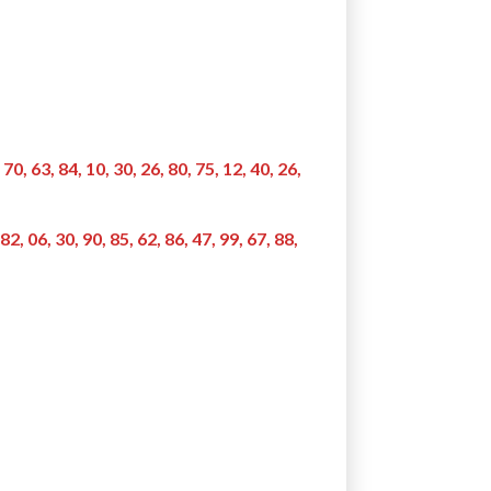
 70, 63, 84, 10, 30, 26, 80, 75, 12, 40, 26,
 82, 06, 30, 90, 85, 62, 86, 47, 99, 67, 88,