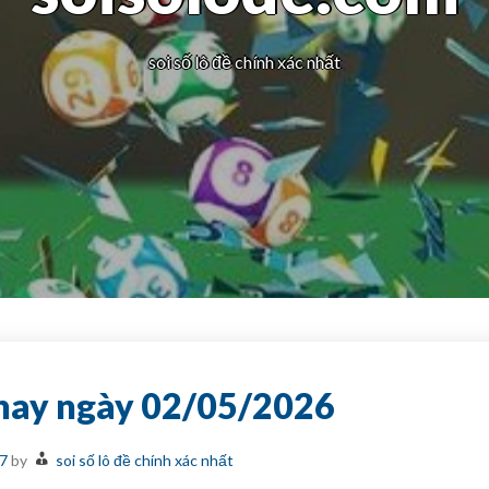
soi số lô đề chính xác nhất
nay ngày 02/05/2026
17
by
soi số lô đề chính xác nhất