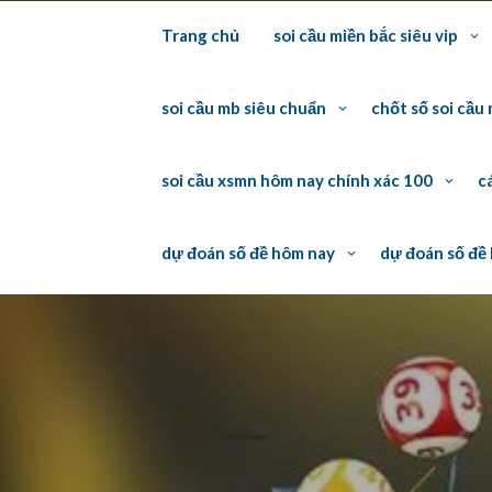
Trang chủ
soi cầu miền bắc siêu vip
soi cầu mb siêu chuẩn
chốt số soi cầu
soi cầu xsmn hôm nay chính xác 100
c
dự đoán số đề hôm nay
dự đoán số đề