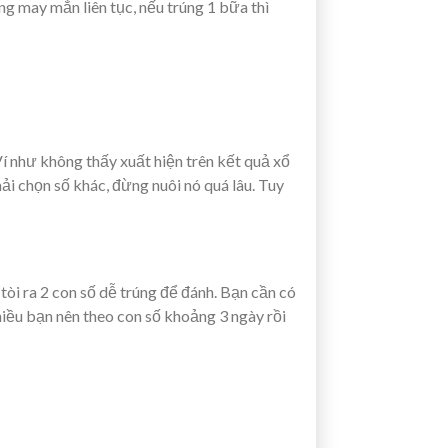
g may mắn liên tục, nếu trúng 1 bữa thì
 Ví như không thấy xuất hiện trên kết quả xổ
ải chọn số khác, đừng nuôi nó quá lâu. Tuy
 tòi ra 2 con số dễ trúng để đánh. Bạn cần có
hiều bạn nên theo con số khoảng 3 ngày rồi