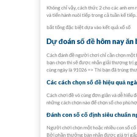
Không chỉ vậy, cách thức 2 cho các anh em 
và tiến hành nuôi tiếp trong cả tuần kế tiếp.
bắt tổng đặc biệt dựa vào kết quả xổ số
Dự đoán số đề hôm nay ăn
Cách đánh đề người chơi chỉ cần chọn một h
bạn chọn thì sẽ được nhận giải thượng trị 
cùng ngày là 91026 => Thì bạn đã trúng t
Các cách chọn số đề hiệu quả ng
Cách chơi đề vô cùng đơn giản và dễ hiểu đò
những cách chọn nào để chọn số cho phù hợ
Đánh con số cố định siêu chuẩn 
Người chơi chọn một hoặc nhiều con số cố đị
Bởi phần thưởng bạn nhận được giá trị gấp 71