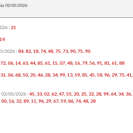
gày 02/05/2026
026 :
21
 14
05/2026 :
84, 82, 18, 74, 48, 75, 73, 90, 75, 90
 72, 06, 14, 63, 44, 85, 61, 15, 07, 48, 16, 79, 56, 91, 81, 61, 88
6
31, 06, 68, 50, 20, 46, 28, 34, 99, 13, 59, 85, 45, 58, 96, 29, 75, 41,
y 02/05/2026 :
45, 33, 02, 62, 47, 55, 20, 25, 32, 28, 99, 64, 34, 36,
, 00, 16, 32, 89, 11, 96, 29, 67, 59, 86, 74, 48, 28