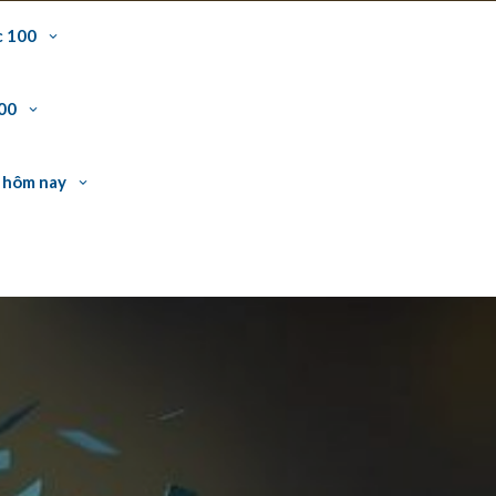
c 100
100
p hôm nay