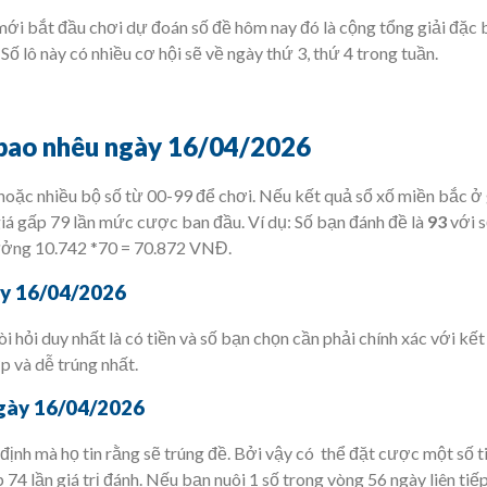
mới bắt đầu chơi dự đoán số đề hôm nay đó là cộng tổng giải đặc 
 Số lô này có nhiều cơ hội sẽ về ngày thứ 3, thứ 4 trong tuần.
 bao nhêu ngày 16/04/2026
oặc nhiều bộ số từ 00-99 để chơi. Nếu kết quả sổ xố miền bắc ở gi
giá gấp 79 lần mức cược ban đầu. Ví dụ: Số bạn đánh đề là
93
với s
hưởng 10.742 *70 = 70.872 VNĐ.
ày 16/04/2026
i hỏi duy nhất là có tiền và số bạn chọn cần phải chính xác với kế
p và dễ trúng nhất.
ngày 16/04/2026
nh mà họ tin rằng sẽ trúng đề. Bởi vậy có thể đặt cược một số tiề
 lần giá trị đánh. Nếu bạn nuôi 1 số trong vòng 56 ngày liên tiếp 