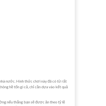
nhà nước. Hình thức chơi này đã có từ rất
hông hề tốn gì cả, chỉ cần dựa vào kết quả
ường nếu thắng bạn sẽ được ăn theo tỷ lệ