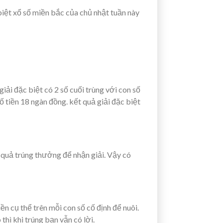
biệt xổ số miền bắc của chủ nhật tuần này
ải đặc biệt có 2 số cuối trùng với con số
ố tiền 18 ngàn đồng. kết quả giải đặc biệt
t quả trúng thưởng để nhận giải. Vậy có
n cụ thể trên mỗi con số cố định để nuôi.
thì khi trúng bạn vẫn có lời.