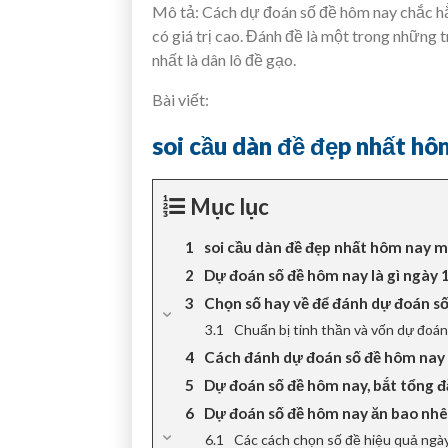
Mô tả: Cách dự đoán số đề hôm nay chắc hẳ
có giá trị cao. Đánh đề là một trong những 
nhất là dân lô đề gạo.
Bài viết:
soi cầu dàn đề đẹp nhất h
Mục lục
soi cầu dàn đề đẹp nhất hôm nay 
Dự đoán số đề hôm nay là gì ngày
Chọn số hay về để đánh dự đoán s
Chuẩn bị tinh thần và vốn dự đoá
Cách đánh dự đoán số đề hôm nay
Dự đoán số đề hôm nay, bắt tổng đ
Dự đoán số đề hôm nay ăn bao nh
Các cách chọn số đề hiệu quả ngà