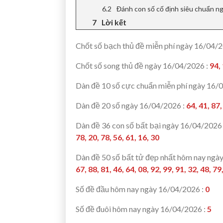
Đánh con số cố định siêu chuẩn n
Lời kết
Chốt số bạch thủ đề miễn phí ngày 16/04/2
Chốt số song thủ đề ngày 16/04/2026 :
94,
Dàn đề 10 số cực chuẩn miễn phí ngày 16/
Dàn đề 20 số ngày 16/04/2026 :
64, 41, 87,
Dàn đề 36 con số bất bại ngày 16/04/202
78, 20, 78, 56, 61, 16, 30
Dàn đề 50 số bất tử đẹp nhất hôm nay ngà
67, 88, 81, 46, 64, 08, 92, 99, 91, 32, 48, 79
Số đề đầu hôm nay ngày 16/04/2026 :
0
Số đề đuôi hôm nay ngày 16/04/2026 :
5