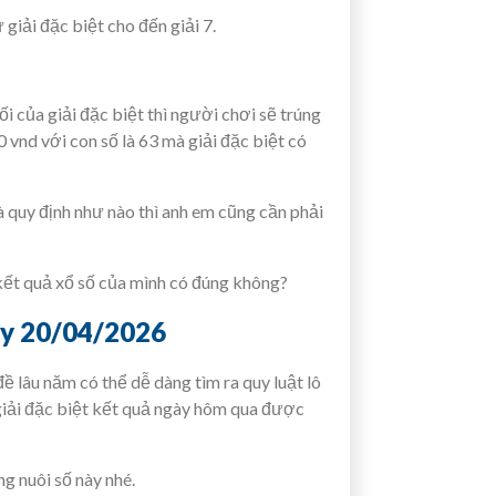
giải đặc biệt cho đến giải 7.
i của giải đặc biệt thì người chơi sẽ trúng
0 vnd với con số là 63 mà giải đặc biệt có
à quy định như nào thì anh em cũng cần phải
 kết quả xổ số của mình có đúng không?
gày 20/04/2026
ề lâu năm có thể dễ dàng tìm ra quy luật lô
 giải đặc biệt kết quả ngày hôm qua được
g nuôi số này nhé.