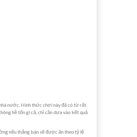
nhà nước. Hình thức chơi này đã có từ rất
hông hề tốn gì cả, chỉ cần dựa vào kết quả
ường nếu thắng bạn sẽ được ăn theo tỷ lệ