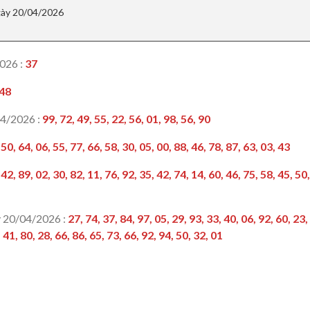
gày 20/04/2026
026 :
37
 48
04/2026 :
99, 72, 49, 55, 22, 56, 01, 98, 56, 90
 50, 64, 06, 55, 77, 66, 58, 30, 05, 00, 88, 46, 78, 87, 63, 03, 43
6
42, 89, 02, 30, 82, 11, 76, 92, 35, 42, 74, 14, 60, 46, 75, 58, 45, 50,
y 20/04/2026 :
27, 74, 37, 84, 97, 05, 29, 93, 33, 40, 06, 92, 60, 23,
, 41, 80, 28, 66, 86, 65, 73, 66, 92, 94, 50, 32, 01