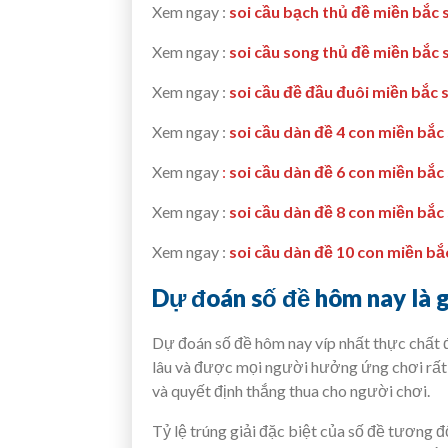
Xem ngay :
soi cầu bạch thủ đề miền bắc s
Xem ngay :
soi cầu song thủ đề miền bắc s
Xem ngay :
soi cầu đề đầu đuôi miền bắc s
Xem ngay :
soi cầu dàn đề 4 con miền bắc 
Xem ngay
:
soi cầu dàn đề 6 con miền bắc 
Xem ngay :
soi cầu dàn đề 8 con miền bắc 
Xem ngay :
soi cầu dàn đề 10 con miền bắc
Dự đoán số đề hôm nay là 
Dự đoán số đề hôm nay víp nhất thực chất đ
lâu và được mọi người hưởng ứng chơi rất nh
và quyết định thắng thua cho người chơi.
Tỷ lệ trúng giải đặc biệt của số đề tương 