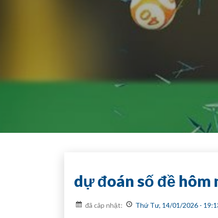
Skip
to
content
dự đoán số đề hôm 
đã câp nhật:
Thứ Tư, 14/01/2026 - 19:1