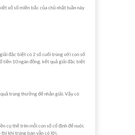
biệt xổ số miền bắc của chủ nhật tuần này
ải đặc biệt có 2 số cuối trùng với con số
ố tiền 10 ngàn đồng. kết quả giải đặc biệt
t quả trúng thưởng để nhận giải. Vậy có
n cụ thể trên mỗi con số cố định để nuôi.
thì khi trúng bạn vẫn có lời.