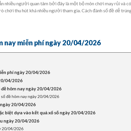
n nhiều người quan tâm bởi đây là một bộ môn chơi may rủi và c
trò chơi thu hút khá nhiều người tham gia. Cách đánh số đề dễ trú
ôm nay miễn phí ngày 20/04/2026
miễn phí ngày 20/04/2026
 20/04/2026
ố đề hôm nay ngày 20/04/2026
n số đề hôm nay ngày 20/04/2026
 ngày 20/04/2026
ặc biệt dựa vào kết quả xổ số ngày 20/04/2026
êu ngày 20/04/2026
y 20/04/2026