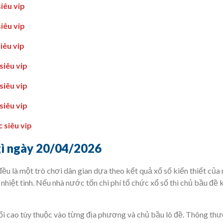
iêu vip
iêu vip
iêu vip
siêu vip
siêu vip
siêu vip
 siêu vip
gì ngày 20/04/2026
ều là một trò chơi dân gian dựa theo kết quả xổ số kiến thiết của 
iệt tình. Nếu nhà nước tốn chi phí tổ chức xổ số thì chủ bầu đề k
đối cao tùy thuộc vào từng địa phương và chủ bầu lô đề. Thông th