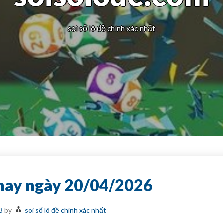
soi số lô đề chính xác nhất
nay ngày 20/04/2026
3
by
soi số lô đề chính xác nhất