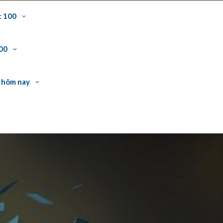
c 100
100
p hôm nay