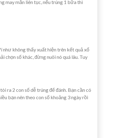
g may mắn liên tục, nếu trúng 1 bữa thì
 Ví như không thấy xuất hiện trên kết quả xổ
ải chọn số khác, đừng nuôi nó quá lâu. Tuy
 tòi ra 2 con số dễ trúng để đánh. Bạn cần có
hiều bạn nên theo con số khoảng 3 ngày rồi