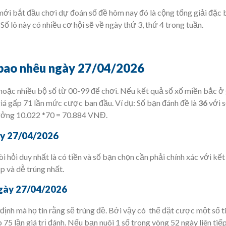
mới bắt đầu chơi dự đoán số đề hôm nay đó là cộng tổng giải đặc 
 Số lô này có nhiều cơ hội sẽ về ngày thứ 3, thứ 4 trong tuần.
 bao nhêu ngày 27/04/2026
oặc nhiều bộ số từ 00-99 để chơi. Nếu kết quả sổ xố miền bắc ở gi
giá gấp 71 lần mức cược ban đầu. Ví dụ: Số bạn đánh đề là
36
với s
hưởng 10.022 *70 = 70.884 VNĐ.
ày 27/04/2026
i hỏi duy nhất là có tiền và số bạn chọn cần phải chính xác với kế
p và dễ trúng nhất.
ngày 27/04/2026
nh mà họ tin rằng sẽ trúng đề. Bởi vậy có thể đặt cược một số tiề
 lần giá trị đánh. Nếu bạn nuôi 1 số trong vòng 52 ngày liên tiếp 