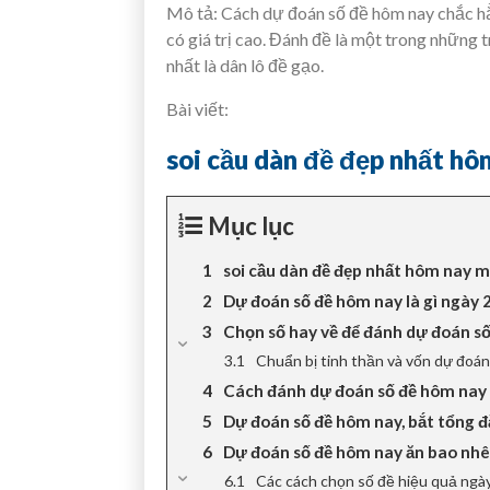
Mô tả: Cách dự đoán số đề hôm nay chắc hẳ
có giá trị cao. Đánh đề là một trong những 
nhất là dân lô đề gạo.
Bài viết:
soi cầu dàn đề đẹp nhất h
Mục lục
soi cầu dàn đề đẹp nhất hôm nay 
Dự đoán số đề hôm nay là gì ngày
Chọn số hay về để đánh dự đoán s
Chuẩn bị tinh thần và vốn dự đoá
Cách đánh dự đoán số đề hôm nay
Dự đoán số đề hôm nay, bắt tổng đ
Dự đoán số đề hôm nay ăn bao nh
Các cách chọn số đề hiệu quả ngà