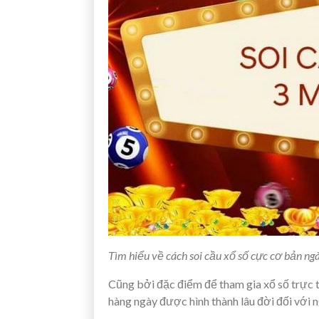
Tìm hiểu về cách soi cầu xổ số cực cơ bản 
Cũng bởi đặc điểm để tham gia xổ số trực t
hàng ngày được hình thành lâu đời đối với n