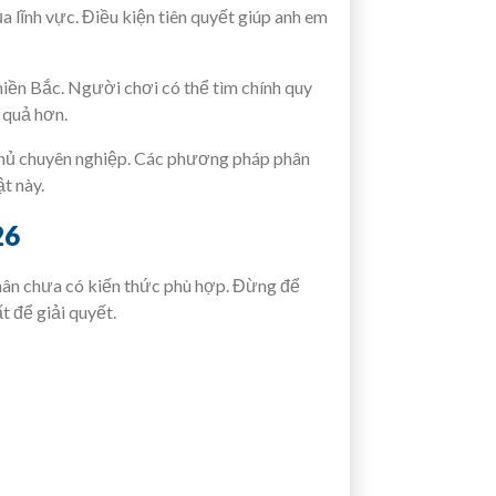
a lĩnh vực. Điều kiện tiên quyết giúp anh em
 miền Bắc. Người chơi có thể tìm chính quy
 quả hơn.
thủ chuyên nghiệp. Các phương pháp phân
ật này.
26
thân chưa có kiến thức phù hợp. Đừng để
t để giải quyết.