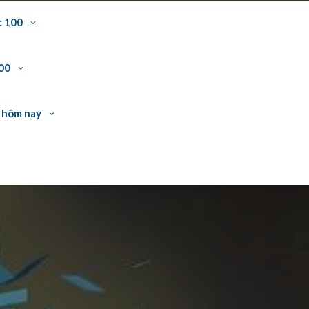
c 100
100
p hôm nay