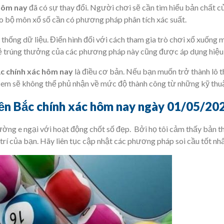
 hôm nay
đã có sự thay đổi. Người chơi sẽ cần tìm hiểu bản chất củ
heo bộ môn xổ số cần có phương pháp phân tích xác suất.
 thống dữ liệu. Điển hình đối với cách tham gia trò chơi xổ xuống
ỷ lệ trúng thưởng của các phương pháp này cũng được áp dụng hiệu
c chính xác hôm nay
là điều cơ bản. Nếu bạn muốn trở thành lô 
nh em sẽ không thể phủ nhận về mức độ thành công từ những kỹ thu
ền Bắc chính xác hôm nay ngày 01/05/20
ường e ngại với hoạt động chốt số đẹp. Bởi họ tôi cảm thấy bản 
 trí của bạn. Hãy liên tục cập nhật các phương pháp soi cầu tốt nhấ