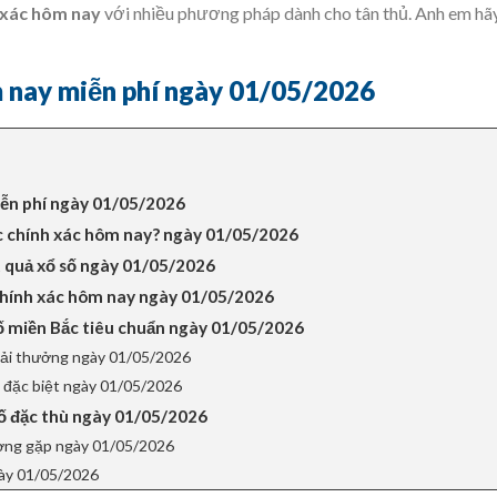
 xác hôm nay
với nhiều phương pháp dành cho tân thủ. Anh em hãy
m nay miễn phí ngày 01/05/2026
iễn phí ngày 01/05/2026
c chính xác hôm nay? ngày 01/05/2026
t quả xổ số ngày 01/05/2026
chính xác hôm nay ngày 01/05/2026
ố miền Bắc tiêu chuẩn ngày 01/05/2026
iải thưởng ngày 01/05/2026
ả đặc biệt ngày 01/05/2026
 đặc thù ngày 01/05/2026
ờng gặp ngày 01/05/2026
gày 01/05/2026