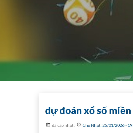
Skip
to
content
dự đoán xổ số miền
đã câp nhật:
Chủ Nhật, 25/01/2026 - 19