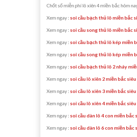
Chốt số miễn phí lô xiên 4 miền bắc hôm n
Xem ngay :
soi cầu bạch thủ lô miền bắc s
Xem ngay :
soi cầu song thủ lô miền bắc s
Xem ngay :
soi cầu bạch thủ lô kép miền b
Xem ngay :
soi cầu song thủ lô kép miền b
Xem ngay :
soi cầu bạch thủ lô 2 nháy miề
Xem ngay :
soi cầu lô xiên 2 miền bắc siêu
Xem ngay :
soi cầu lô xiên 3 miền bắc siêu
Xem ngay :
soi cầu lô xiên 4 miền bắc siêu
Xem ngay :
soi cầu dàn lô 4 con miền bắc 
Xem ngay :
soi cầu dàn lô 6 con miền bắc 