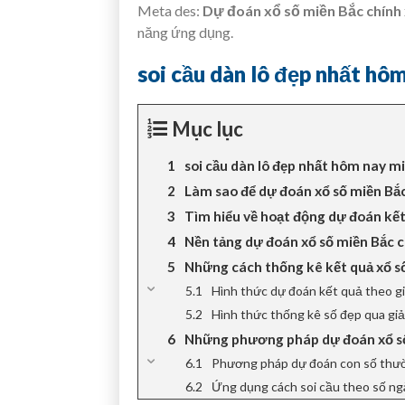
Meta des:
Dự đoán xổ số miền Bắc chính
năng ứng dụng.
soi cầu dàn lô đẹp nhất hô
Mục lục
soi cầu dàn lô đẹp nhất hôm nay m
Làm sao để dự đoán xổ số miền Bắ
Tìm hiểu về hoạt động dự đoán kế
Nền tảng dự đoán xổ số miền Bắc 
Những cách thống kê kết quả xổ s
Hình thức dự đoán kết quả theo g
Hình thức thống kê số đẹp qua gi
Những phương pháp dự đoán xổ số
Phương pháp dự đoán con số thư
Ứng dụng cách soi cầu theo số n