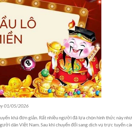
ngày 01/05/2026
uyến khá đơn giản. Rất nhiều người đã lựa chọn hình thức này như 
gười dân Việt Nam. Sau khi chuyển đổi sang dịch vụ trực tuyến càn