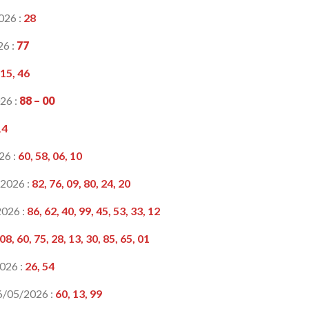
026 :
28
26 :
77
15, 46
26 :
88 – 00
14
26 :
60, 58, 06, 10
/2026 :
82, 76, 09, 80, 24, 20
2026 :
86, 62, 40, 99, 45, 53, 33, 12
08, 60, 75, 28, 13, 30, 85, 65, 01
2026 :
26, 54
06/05/2026 :
60, 13, 99