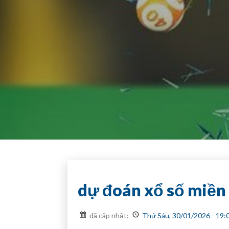
Skip
to
content
dự đoán xổ số miền
đã câp nhật:
Thứ Sáu, 30/01/2026 - 19: