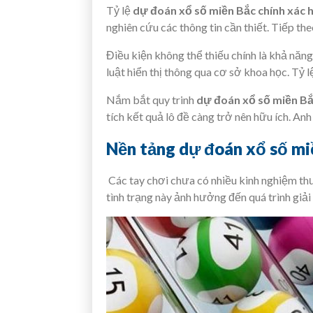
Tỷ lệ
dự đoán xổ số miền Bắc chính xác
nghiên cứu các thông tin cần thiết. Tiếp t
Điều kiện không thể thiếu chính là khả năng
luật hiển thị thông qua cơ sở khoa học. T
Nắm bắt quy trinh
dự đoán xổ số miền Bắ
tích kết quả lô đề càng trở nên hữu ích. A
Nền tảng dự đoán xổ số mi
Các tay chơi chưa có nhiều kinh nghiệm th
tình trạng này ảnh hưởng đến quá trình giải