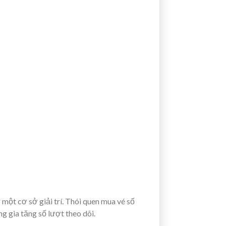
một cơ sở giải trí. Thói quen mua vé số
g gia tăng số lượt theo dõi.