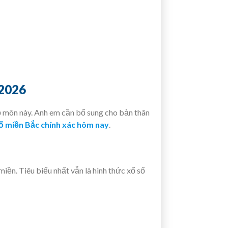
/2026
ộ môn này. Anh em cần bổ sung cho bản thân
ố miền Bắc chính xác hôm nay
.
miền. Tiêu biểu nhất vẫn là hình thức xổ số