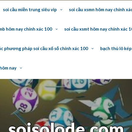
soi cầu miền trung siêu vip
soi cầu xsmn hôm nay chính xá
 mb hôm nay chính xác 100
soi cầu xsmt hôm nay chính xác 
ác phương pháp soi cầu xổ số chính xác 100
bạch thủ lô ké
 hôm nay
soisolode.com