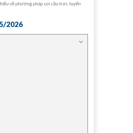
 thiệu về phương pháp soi cầu trực tuyến
05/2026