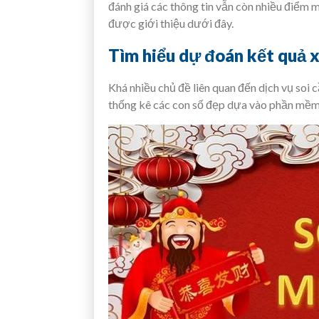
đánh giá các thông tin vẫn còn nhiều điểm
được giới thiệu dưới đây.
Tìm hiểu dự đoán kết quả 
Khá nhiều chủ đề liên quan đến dịch vụ so
thống kê các con số đẹp dựa vào phần mềm c