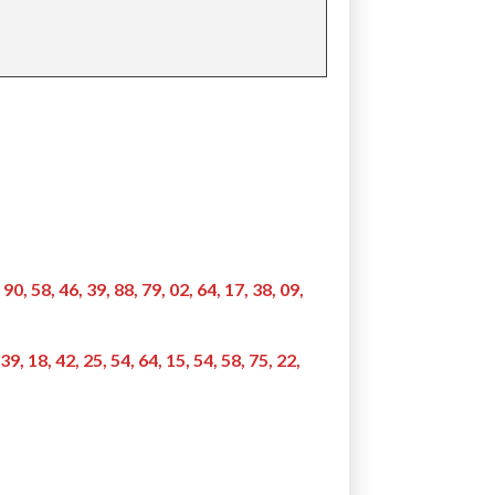
 90, 58, 46, 39, 88, 79, 02, 64, 17, 38, 09,
 39, 18, 42, 25, 54, 64, 15, 54, 58, 75, 22,