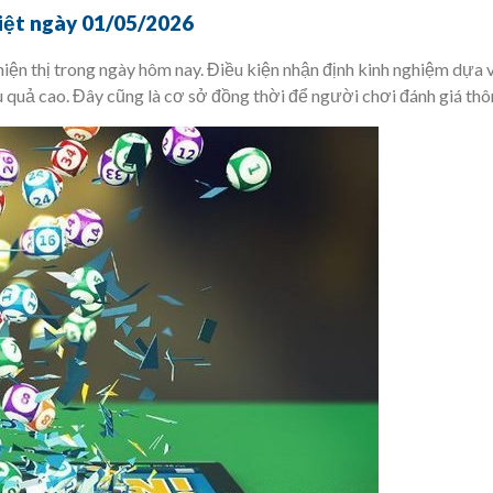
biệt ngày 01/05/2026
hiện thị trong ngày hôm nay. Điều kiện nhận định kinh nghiệm dựa 
 quả cao. Đây cũng là cơ sở đồng thời để người chơi đánh giá thôn