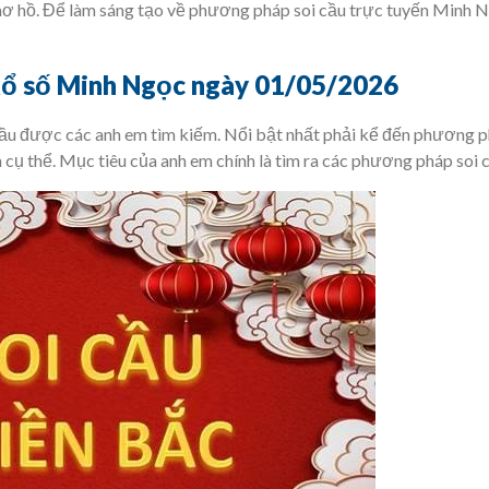
 mơ hồ. Để làm sáng tạo về phương pháp soi cầu trực tuyến Minh 
xổ số Minh Ngọc ngày 01/05/2026
i cầu được các anh em tìm kiếm. Nổi bật nhất phải kể đến phương 
ụ thể. Mục tiêu của anh em chính là tìm ra các phương pháp soi 