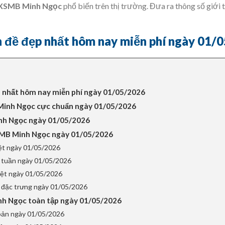
XSMB Minh Ngọc
phổ biến trên thị trường. Đưa ra thông số giới
n đề đẹp nhất hôm nay miễn phí ngày 01/
p nhất hôm nay miễn phí ngày 01/05/2026
Minh Ngọc cực chuẩn ngày 01/05/2026
inh Ngọc ngày 01/05/2026
MB Minh Ngọc ngày 01/05/2026
iệt ngày 01/05/2026
i tuần ngày 01/05/2026
biệt ngày 01/05/2026
c đặc trưng ngày 01/05/2026
nh Ngọc toàn tập ngày 01/05/2026
 bản ngày 01/05/2026