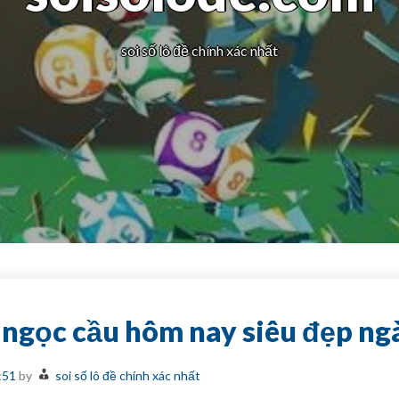
soi số lô đề chính xác nhất
ngọc cầu hôm nay siêu đẹp ng
:51
by
soi số lô đề chính xác nhất