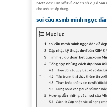
Meta des: Tìm hiểu về các cơ sở
dự đoán 
cho anh em áp dụng.
soi cầu xsmb minh ngọc dà
Mục lục
soi cầu xsmb minh ngọc dàn đề đẹ
Cập nhật kỹ thuật dự đoán XSMB 
Tìm hiểu dự đoán kết quả xổ số M
Tổng hợp những cách dự đoán XS
Theo dõi các quy luật xổ số đặc b
Tập trung khai thác thông tin cuố
Tham khảo thông tin từ giải đặc 
Đừng bỏ lỡ các giải xổ số miền bắ
Hướng dẫn những cách soi cầu Mi
Cách 1: Cập nhật các số hạng cơ