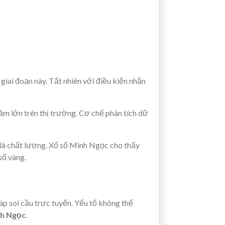
giai đoạn này. Tất nhiên với điều kiện nhận
ăm lớn trên thị trường. Cơ chế phân tích dữ
n là chất lượng. Xổ số Minh Ngọc cho thấy
số vàng.
 soi cầu trực tuyến. Yếu tố không thể
h Ngọc
.