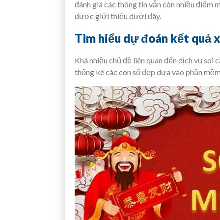
đánh giá các thông tin vẫn còn nhiều điểm
được giới thiệu dưới đây.
Tìm hiểu dự đoán kết quả 
Khá nhiều chủ đề liên quan đến dịch vụ so
thống kê các con số đẹp dựa vào phần mềm c