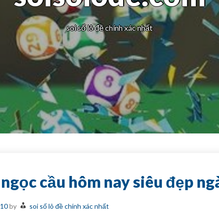
soi số lô đề chính xác nhất
ngọc cầu hôm nay siêu đẹp ng
:10
by
soi số lô đề chính xác nhất