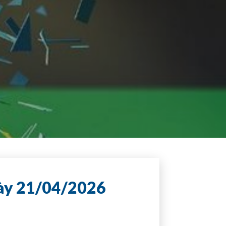
ày 21/04/2026