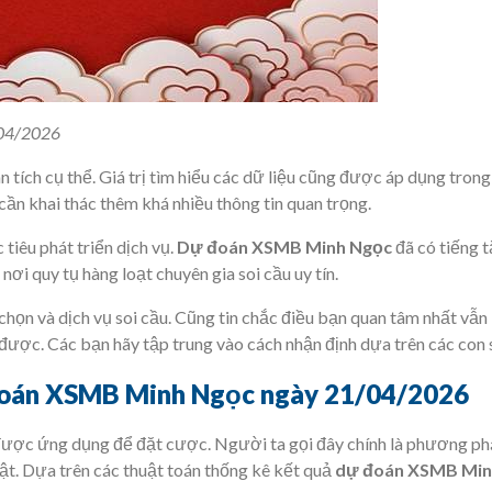
/04/2026
 tích cụ thể. Giá trị tìm hiểu các dữ liệu cũng được áp dụng trong 
cần khai thác thêm khá nhiều thông tin quan trọng.
iêu phát triển dịch vụ.
Dự đoán XSMB Minh Ngọc
đã có tiếng t
nơi quy tụ hàng loạt chuyên gia soi cầu uy tín.
 chọn và dịch vụ soi cầu. Cũng tin chắc điều bạn quan tâm nhất vẫ
được. Các bạn hãy tập trung vào cách nhận định dựa trên các con 
đoán XSMB Minh Ngọc ngày 21/04/2026
ợc ứng dụng để đặt cược. Người ta gọi đây chính là phương pháp
uật. Dựa trên các thuật toán thống kê kết quả
dự đoán XSMB Min