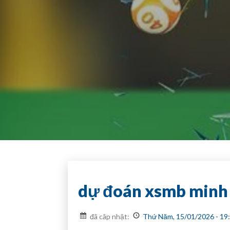
Skip
to
content
dự đoán xsmb minh 
đã câp nhật:
Thứ Năm, 15/01/2026 - 19