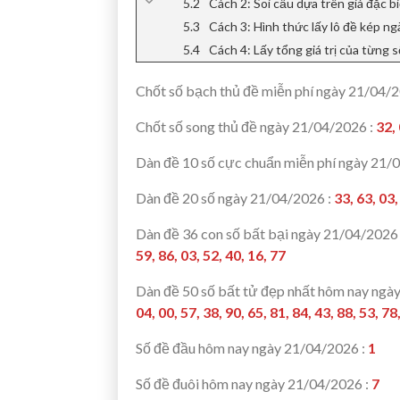
Cách 2: Soi cầu dựa trên giá đặc 
Cách 3: Hình thức lấy lô đề kép n
Cách 4: Lấy tổng giá trị của từng
Chốt số bạch thủ đề miễn phí ngày 21/04/2
Chốt số song thủ đề ngày 21/04/2026 :
32,
Dàn đề 10 số cực chuẩn miễn phí ngày 21/
Dàn đề 20 số ngày 21/04/2026 :
33, 63, 03,
Dàn đề 36 con số bất bại ngày 21/04/202
59, 86, 03, 52, 40, 16, 77
Dàn đề 50 số bất tử đẹp nhất hôm nay ngà
04, 00, 57, 38, 90, 65, 81, 84, 43, 88, 53, 78
Số đề đầu hôm nay ngày 21/04/2026 :
1
Số đề đuôi hôm nay ngày 21/04/2026 :
7