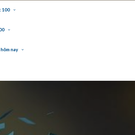
c 100
100
p hôm nay