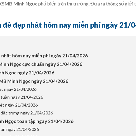
XSMB Minh Ngọc
phổ biến trên thị trường. Đưa ra thông số giới
n đề đẹp nhất hôm nay miễn phí ngày 21/
p nhất hôm nay miễn phí ngày 21/04/2026
Minh Ngọc cực chuẩn ngày 21/04/2026
inh Ngọc ngày 21/04/2026
MB Minh Ngọc ngày 21/04/2026
iệt ngày 21/04/2026
i tuần ngày 21/04/2026
biệt ngày 21/04/2026
c đặc trưng ngày 21/04/2026
nh Ngọc toàn tập ngày 21/04/2026
 bản ngày 21/04/2026