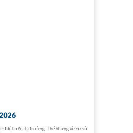
/2026
đặc biệt trên thị trường. Thế nhưng về cơ sở