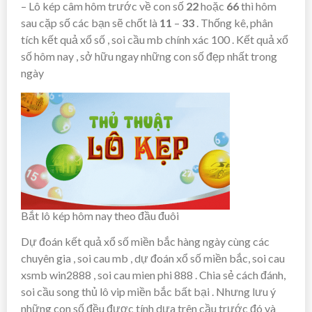
– Lô kép câm hôm trước về con số
22
hoặc
66
thì hôm
sau cặp số các bạn sẽ chốt là
11
–
33
. Thống kê, phân
tích kết quả xổ số , soi cầu mb chính xác 100 . Kết quả xổ
số hôm nay , sở hữu ngay những con số đẹp nhất trong
ngày
Bắt lô kép hôm nay theo đầu đuôi
Dự đoán kết quả xổ số miền bắc hàng ngày cùng các
chuyên gia , soi cau mb , dự đoán xổ số miền bắc, soi cau
xsmb win2888 , soi cau mien phi 888 . Chia sẻ cách đánh,
soi cầu song thủ lô vip miền bắc bất bại . Nhưng lưu ý
những con số đều được tính dựa trên cầu trước đó và