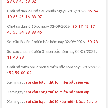
29, 09, 45, 68, 02
Chốt số dàn lô 8 số siêu chuẩn ngày 02/09/2026 :
29, 94,
10, 65, 45, 16, 88, 07
Chốt số dàn lô 10 số ngày 02/09/2026 :
80, 17, 45, 17,
45, 55, 54, 28, 88, 46
Soi cầu lô xiên 2 miền bắc hôm nay 02/09/2026 :
60, 98
Soi cầu chuẩn lô xiên 3 miền bắc hôm nay 02/09/2026 :
11, 40, 28
Chốt số miễn phí lô xiên 4 miền bắc hôm nay 02/09/2026
:
52, 59, 00, 02
Xem ngay :
soi cầu bạch thủ lô miền bắc siêu vip
Xem ngay :
soi cầu song thủ lô miền bắc siêu vip
Xem ngay :
soi cầu bạch thủ lô kép miền bắc siêu vip