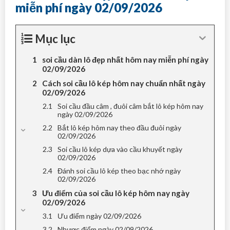
miễn phí ngày 02/09/2026
Mục lục
soi cầu dàn lô đẹp nhất hôm nay miễn phí ngày
02/09/2026
Cách soi cầu lô kép hôm nay chuẩn nhất ngày
02/09/2026
Soi cầu đầu câm , đuôi câm bắt lô kép hôm nay
ngày 02/09/2026
Bắt lô kép hôm nay theo đầu đuôi ngày
02/09/2026
Soi cầu lô kép dựa vào cầu khuyết ngày
02/09/2026
Đánh soi cầu lô kép theo bạc nhớ ngày
02/09/2026
Ưu điểm của soi cầu lô kép hôm nay ngày
02/09/2026
Ưu điểm ngày 02/09/2026
Nhược điểm ngày 02/09/2026