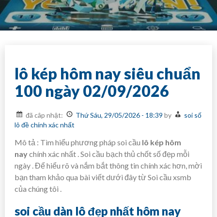
Skip
to
content
lô kép hôm nay siêu chuẩn
100 ngày 02/09/2026
đã câp nhật:
Thứ Sáu, 29/05/2026 - 18:39
by
soi số
lô đề chính xác nhất
Mô tả : Tìm hiểu phương pháp soi cầu
lô kép hôm
nay
chính xác nhất . Soi cầu bạch thủ chốt số đẹp mỗi
ngày . Để hiểu rõ và nắm bắt thông tin chính xác hơn, mời
bạn tham khảo qua bài viết dưới đây từ Soi cầu xsmb
của chúng tôi .
soi cầu dàn lô đẹp nhất hôm nay