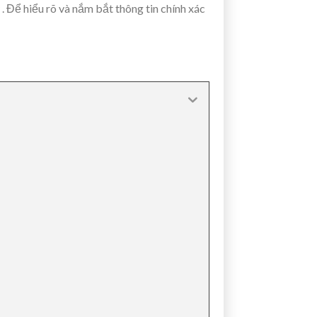
 . Để hiểu rõ và nắm bắt thông tin chính xác