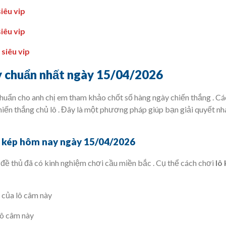
siêu vip
siêu vip
 siêu vip
ay chuẩn nhất ngày 15/04/2026
huẩn cho anh chị em tham khảo chốt số hàng ngày chiến thắng . Các
iến thắng chủ lô . Đây là một phương pháp giúp bạn giải quyết nha
ô kép hôm nay ngày 15/04/2026
 đề thủ đã có kinh nghiệm chơi cầu miền bắc . Cụ thể cách chơi
lô
 của lô câm này
lô câm này