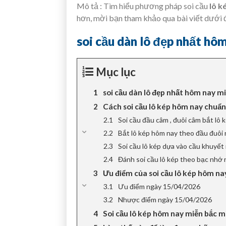
Mô tả : Tìm hiểu phương pháp soi cầu
lô k
hơn, mời bạn tham khảo qua bài viết dưới đ
soi cầu dàn lô đẹp nhất hô
Mục lục
soi cầu dàn lô đẹp nhất hôm nay m
Cách soi cầu lô kép hôm nay chuẩ
Soi cầu đầu câm , đuôi câm bắt lô
Bắt lô kép hôm nay theo đầu đuôi
Soi cầu lô kép dựa vào cầu khuyế
Đánh soi cầu lô kép theo bạc nhớ
Ưu điểm của soi cầu lô kép hôm n
Ưu điểm ngày 15/04/2026
Nhược điểm ngày 15/04/2026
Soi cầu lô kép hôm nay miễn bắc m