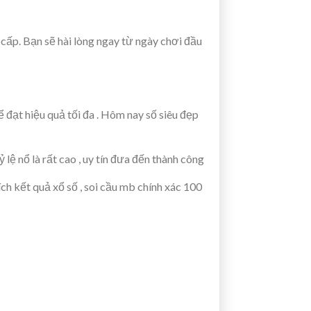
 cấp. Bạn sẽ hài lòng ngay từ ngày chơi đầu
 đạt hiệu quả tối đa . Hôm nay số siêu đẹp
 lệ nổ là rất cao , uy tín đưa đến thành công
ích kết quả xổ số , soi cầu mb chính xác 100