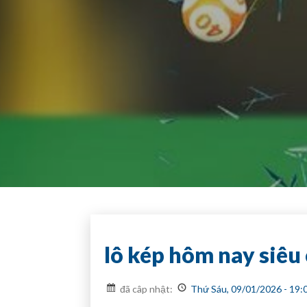
Skip
to
content
lô kép hôm nay siê
đã câp nhật:
Thứ Sáu, 09/01/2026 - 19: