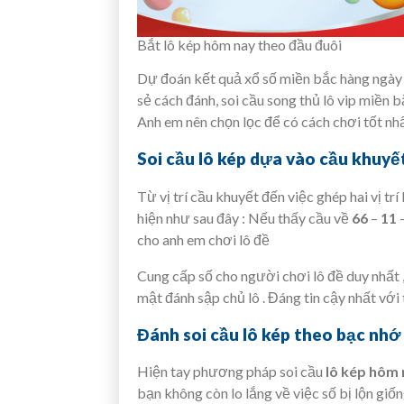
Bắt lô kép hôm nay theo đầu đuôi
Dự đoán kết quả xổ số miền bắc hàng ngày cù
sẻ cách đánh, soi cầu song thủ lô vip miền
Anh em nên chọn lọc để có cách chơi tốt nhấ
Soi cầu lô kép dựa vào cầu khuy
Từ vị trí cầu khuyết đến việc ghép hai vị 
hiện như sau đây : Nếu thấy cầu về
66
–
11
cho anh em chơi lô đề
Cung cấp số cho người chơi lô đề duy nhất ,
mật đánh sập chủ lô . Đáng tin cậy nhất với 
Đánh soi cầu lô kép theo bạc nh
Hiện tay phương pháp soi cầu
lô kép hôm
bạn không còn lo lắng về việc số bị lộn giố