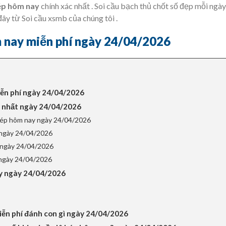
ép hôm nay
chính xác nhất . Soi cầu bạch thủ chốt số đẹp mỗi ngày
ây từ Soi cầu xsmb của chúng tôi .
m nay miễn phí ngày 24/04/2026
iễn phí ngày 24/04/2026
n nhất ngày 24/04/2026
 kép hôm nay ngày 24/04/2026
 ngày 24/04/2026
t ngày 24/04/2026
 ngày 24/04/2026
ay ngày 24/04/2026
iễn phí đánh con gì ngày 24/04/2026