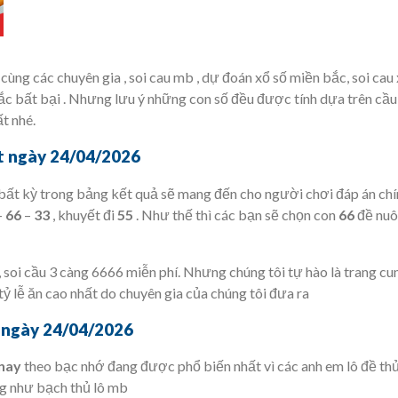
ng các chuyên gia , soi cau mb , dự đoán xổ số miền bắc, soi cau 
 bắc bất bại . Nhưng lưu ý những con số đều được tính dựa trên cầ
t nhé.
ết ngày 24/04/2026
trí bất kỳ trong bảng kết quả sẽ mang đến cho người chơi đáp án c
–
66
–
33
, khuyết đi
55
. Như thế thì các bạn sẽ chọn con
66
đề nuôi
 soi cầu 3 càng 6666 miễn phí. Nhưng chúng tôi tự hào là trang cun
tỷ lễ ăn cao nhất do chuyên gia của chúng tôi đưa ra
ớ ngày 24/04/2026
 nay
theo bạc nhớ đang được phổ biến nhất vì các anh em lô đề thủ 
ng như bạch thủ lô mb