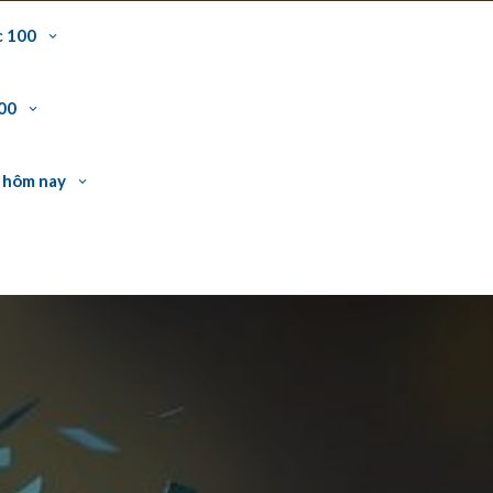
c 100
100
p hôm nay