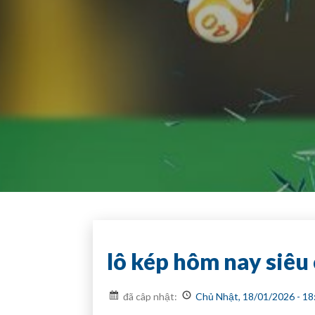
Skip
to
content
lô kép hôm nay siê
đã câp nhật:
Chủ Nhật, 18/01/2026 - 18