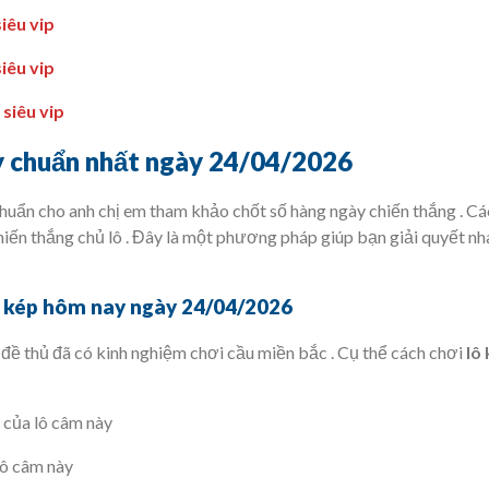
siêu vip
siêu vip
 siêu vip
ay chuẩn nhất ngày 24/04/2026
huẩn cho anh chị em tham khảo chốt số hàng ngày chiến thắng . Các
iến thắng chủ lô . Đây là một phương pháp giúp bạn giải quyết nha
ô kép hôm nay ngày 24/04/2026
 đề thủ đã có kinh nghiệm chơi cầu miền bắc . Cụ thể cách chơi
lô
 của lô câm này
lô câm này