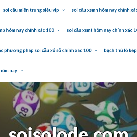
soi cầu miền trung siêu vip
soi cầu xsmn hôm nay chính xá
 mb hôm nay chính xác 100
soi cầu xsmt hôm nay chính xác 
ác phương pháp soi cầu xổ số chính xác 100
bạch thủ lô ké
 hôm nay
soisolode.com