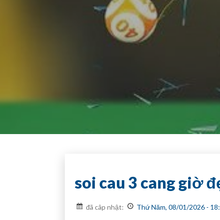
Skip
to
content
soi cau 3 cang giờ 
đã câp nhật:
Thứ Năm, 08/01/2026 - 18