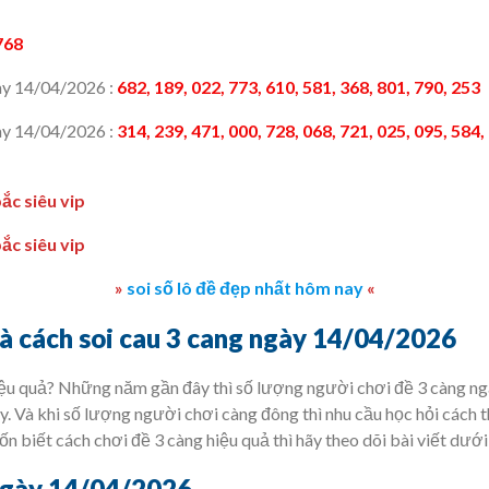
768
gày 14/04/2026 :
682, 189, 022, 773, 610, 581, 368, 801, 790, 253
gày 14/04/2026 :
314, 239, 471, 000, 728, 068, 721, 025, 095, 584,
ắc siêu vip
ắc siêu vip
»
soi số lô đề đẹp nhất hôm nay
«
 và cách soi cau 3 cang ngày 14/04/2026
ệu quả? Những năm gần đây thì số lượng người chơi đề 3 càng ng
y. Và khi số lượng người chơi càng đông thì nhu cầu học hỏi cách 
 biết cách chơi đề 3 càng hiệu quả thì hãy theo dõi bài viết dưới
 ngày 14/04/2026