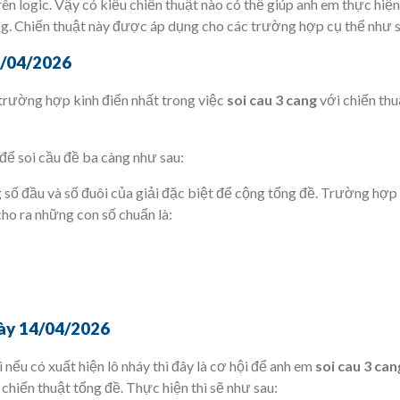
 logic. Vậy có kiểu chiến thuật nào có thể giúp anh em thực hiện 
càng. Chiến thuật này được áp dụng cho các trường hợp cụ thể như 
4/04/2026
 trường hợp kinh điển nhất trong việc
soi cau 3 cang
với chiến thu
 để soi cầu đề ba càng như sau:
g số đầu và số đuôi của giải đặc biệt để cộng tổng đề. Trường hợp
cho ra những con số chuẩn là:
ày 14/04/2026
 nếu có xuất hiện lô nháy thì đây là cơ hội để anh em
soi cau 3 ca
chiến thuật tổng đề. Thực hiện thì sẽ như sau: