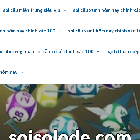
soi cầu miền trung siêu vip
soi cầu xsmn hôm nay chính xá
 mb hôm nay chính xác 100
soi cầu xsmt hôm nay chính xác 
ác phương pháp soi cầu xổ số chính xác 100
bạch thủ lô ké
 hôm nay
soisolode.com