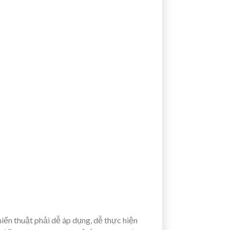
hiến thuật phải dễ áp dụng, dễ thực hiện