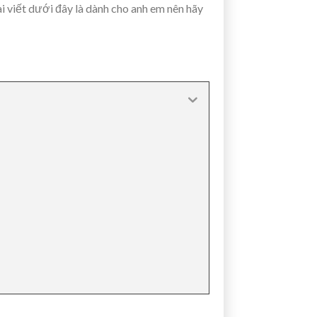
i viết dưới đây là dành cho anh em nên hãy