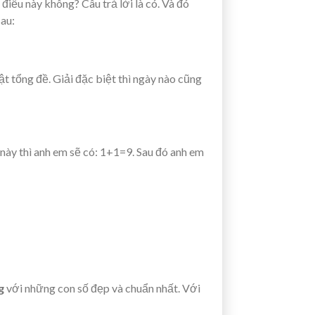
điều này không? Câu trả lời là có. Và đó
sau:
ật tổng đề. Giải đặc biệt thì ngày nào cũng
 này thì anh em sẽ có: 1+1=9. Sau đó anh em
ng
với những con số đẹp và chuẩn nhất. Với