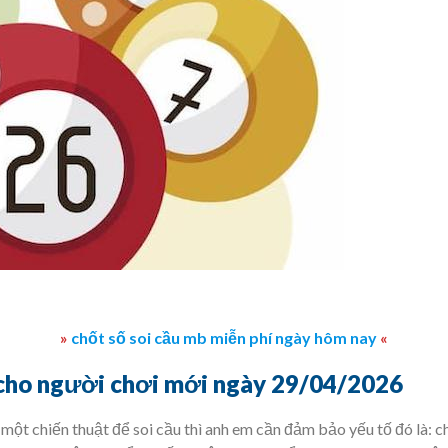
»
chốt số soi cầu mb miễn phí ngày hôm nay
«
g cho người chơi mới ngày 29/04/2026
một chiến thuật để soi cầu thì anh em cần đảm bảo yếu tố đó là: c