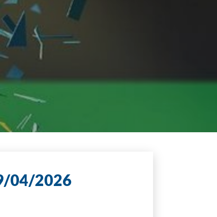
29/04/2026