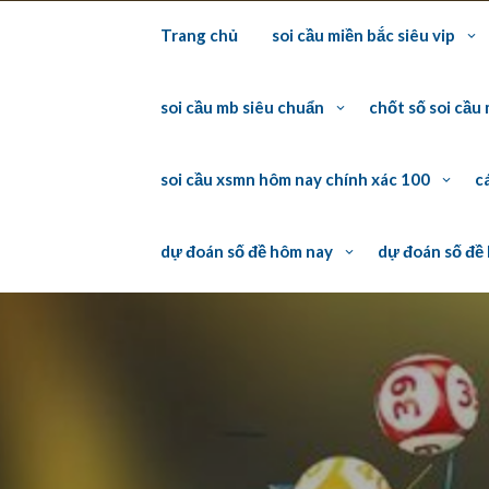
Trang chủ
soi cầu miền bắc siêu vip
soi cầu mb siêu chuẩn
chốt số soi cầu
soi cầu xsmn hôm nay chính xác 100
c
dự đoán số đề hôm nay
dự đoán số đề