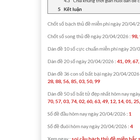
Chia khung thời gian nuôi dàn đề 
Kết luận
Chốt số bạch thủ đề miễn phí ngày 20/04/2
Chốt số song thủ đề ngày 20/04/2026 :
98,
Dàn đề 10 số cực chuẩn miễn phí ngày 20/
Dàn đề 20 số ngày 20/04/2026 :
41, 09, 67,
Dàn đề 36 con số bất bại ngày 20/04/202
28, 88, 56, 85, 03, 50, 99
Dàn đề 50 số bất tử đẹp nhất hôm nay ngà
70, 57, 03, 74, 02, 60, 63, 49, 12, 14, 01, 25
Số đề đầu hôm nay ngày 20/04/2026 :
1
Số đề đuôi hôm nay ngày 20/04/2026 :
4
Xem ngay :
soi cầu bạch thủ đề miền bắc s