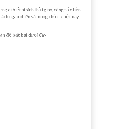
ng ai biết hi sinh thời gian, công sức tiền
t cách ngẫu nhiên và mong chờ cơ hội may
dàn đề bất bại
dưới đây: