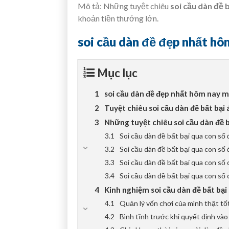
Mô tả: Những tuyệt chiêu
soi cầu dàn đề 
khoản tiền thưởng lớn.
soi cầu dàn đề đẹp nhất h
Mục lục
soi cầu dàn đề đẹp nhất hôm nay 
Tuyệt chiêu soi cầu dàn đề bất bạ
Những tuyệt chiêu soi cầu dàn đề 
Soi cầu dàn đề bất bại qua con s
Soi cầu dàn đề bất bại qua con số
Soi cầu dàn đề bất bại qua con s
Soi cầu dàn đề bất bại qua con s
Kinh nghiệm soi cầu dàn đề bất bạ
Quản lý vốn chơi của mình thật t
Bình tĩnh trước khi quyết định và