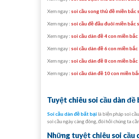
Xem ngay :
soi cầu song thủ đề miền bắc s
Xem ngay :
soi cầu đề đầu đuôi miền bắc s
Xem ngay :
soi cầu dàn đề 4 con miền bắc 
Xem ngay
:
soi cầu dàn đề 6 con miền bắc 
Xem ngay :
soi cầu dàn đề 8 con miền bắc 
Xem ngay :
soi cầu dàn đề 10 con miền bắc
Tuyệt chiêu soi cầu dàn đề
Soi cầu dàn đề bất bại
là biện pháp soi cầ
soi cầu ngày càng đông, đòi hỏi chúng ta cầ
Những tuyệt chiêu soi cầu 