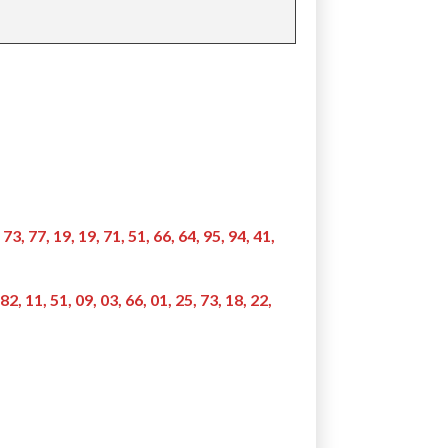
 73, 77, 19, 19, 71, 51, 66, 64, 95, 94, 41,
 82, 11, 51, 09, 03, 66, 01, 25, 73, 18, 22,