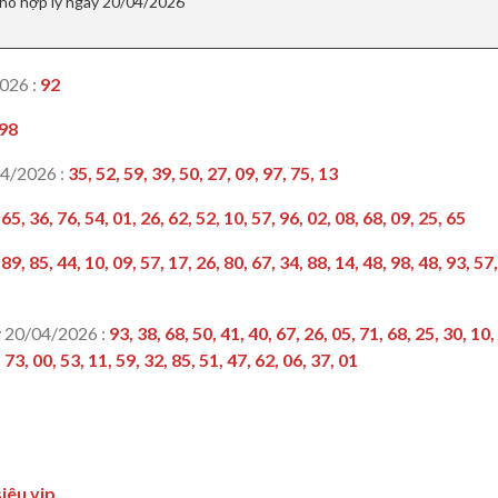
cho hợp lý ngày 20/04/2026
026 :
92
 98
04/2026 :
35, 52, 59, 39, 50, 27, 09, 97, 75, 13
 65, 36, 76, 54, 01, 26, 62, 52, 10, 57, 96, 02, 08, 68, 09, 25, 65
6
89, 85, 44, 10, 09, 57, 17, 26, 80, 67, 34, 88, 14, 48, 98, 48, 93, 57,
y 20/04/2026 :
93, 38, 68, 50, 41, 40, 67, 26, 05, 71, 68, 25, 30, 10,
, 73, 00, 53, 11, 59, 32, 85, 51, 47, 62, 06, 37, 01
iêu vip