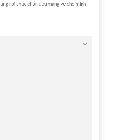
 dụng rồi chắc chắn đều mang về cho mình