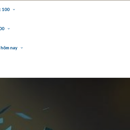
c 100
100
p hôm nay