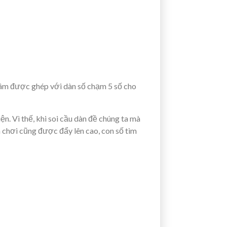
 câm được ghép với dàn số chạm 5 số cho
ện. Vì thế, khi soi cầu dàn đề chúng ta mà
n chơi cũng được đẩy lên cao, con số tìm