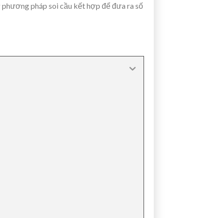
g phương pháp soi cầu kết hợp để đưa ra số