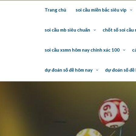
Trang chủ
soi cầu miền bắc siêu vip
soi cầu mb siêu chuẩn
chốt số soi cầu
soi cầu xsmn hôm nay chính xác 100
c
dự đoán số đề hôm nay
dự đoán số đề