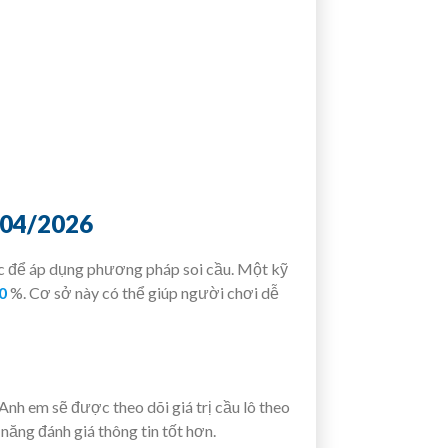
0/04/2026
hức để áp dụng phương pháp soi cầu. Một kỹ
0
%. Cơ sở này có thể giúp người chơi dễ
Anh em sẽ được theo dõi giá trị cầu lô theo
 năng đánh giá thông tin tốt hơn.