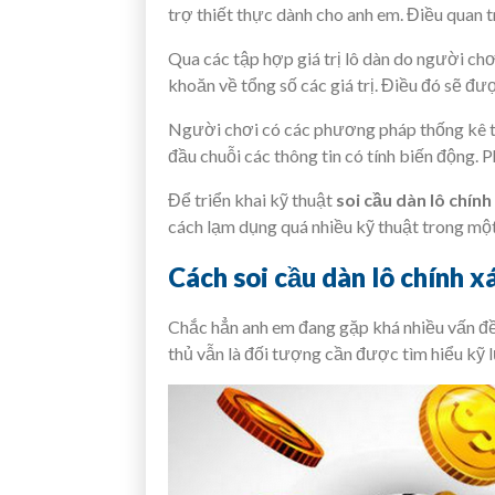
trợ thiết thực dành cho anh em. Điều quan t
Qua các tập hợp giá trị lô dàn do người ch
khoăn về tổng số các giá trị. Điều đó sẽ đư
Người chơi có các phương pháp thống kê thô
đầu chuỗi các thông tin có tính biến động.
Để triển khai kỹ thuật
soi cầu dàn lô chính
cách lạm dụng quá nhiều kỹ thuật trong một 
Cách soi cầu dàn lô chính 
Chắc hẳn anh em đang gặp khá nhiều vấn đề 
thủ vẫn là đối tượng cần được tìm hiểu kỹ 