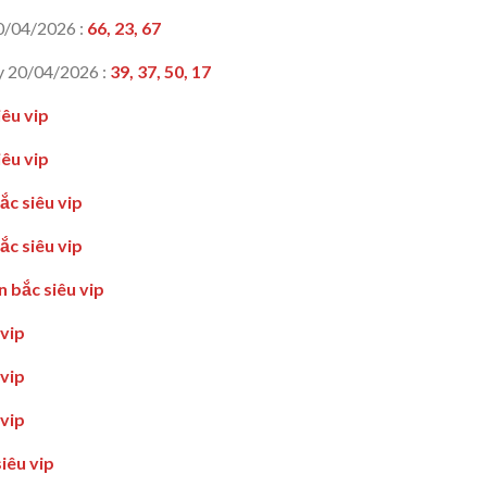
20/04/2026 :
66, 23, 67
ay 20/04/2026 :
39, 37, 50, 17
iêu vip
iêu vip
ắc siêu vip
ắc siêu vip
n bắc siêu vip
 vip
 vip
 vip
siêu vip