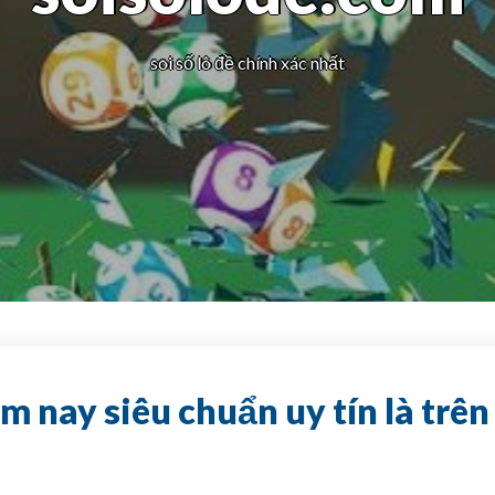
soi số lô đề chính xác nhất
m nay siêu chuẩn uy tín là trên