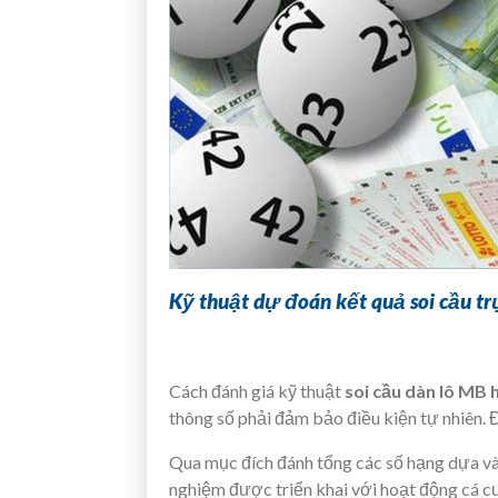
Kỹ thuật dự đoán kết quả soi cầu t
Cách đánh giá kỹ thuật
soi cầu dàn lô MB 
thông số phải đảm bảo điều kiện tự nhiên. Đ
Qua mục đích đánh tổng các số hạng dựa và
nghiệm được triển khai với hoạt động cá cư