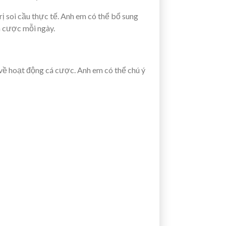
ị soi cầu thực tế. Anh em có thể bổ sung
á cược mỗi ngày.
về hoạt động cá cược. Anh em có thể chú ý