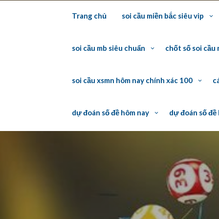
Trang chủ
soi cầu miền bắc siêu vip
soi cầu mb siêu chuẩn
chốt số soi cầu
soi cầu xsmn hôm nay chính xác 100
c
dự đoán số đề hôm nay
dự đoán số đề