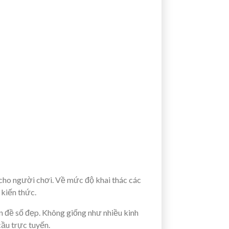
cho người chơi. Về mức độ khai thác các
 kiến thức.
n đề số đẹp. Không giống như nhiều kinh
cầu trực tuyến.