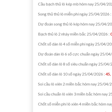
Cầu bạch thủ lô kép mb hôm nay 25/04/20
Song thủ thủ lô miễn phí ngày 25/04/2026 :
Dự đoán song thủ lô kép hôm nay 25/04/20
Bạch thủ lô 2 nháy miền bắc 25/04/2026 :
Chốt số dàn lô 4 số miễn phí ngày 25/04/20
Dự đoán dàn lô 6 số cực chuẩn ngày 25/04
Chốt số dàn lô 8 số siêu chuẩn ngày 25/04/
Chốt số dàn lô 10 số ngày 25/04/2026 :
45, 
Soi cầu lô xiên 2 miền bắc hôm nay 25/04/
Soi cầu chuẩn lô xiên 3 miền bắc hôm nay 
Chốt số miễn phí lô xiên 4 miền bắc hôm n