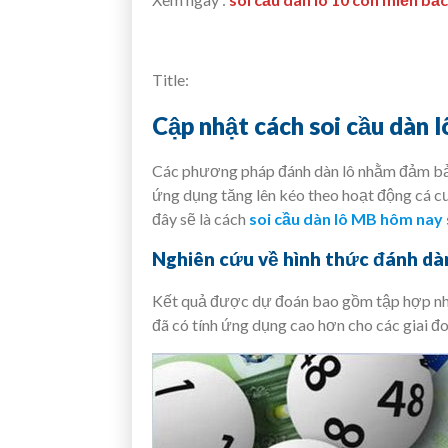
Title:
Cập nhật cách soi cầu dàn
Các phương pháp đánh dàn lô nhằm đảm bảo k
ứng dụng tăng lên kéo theo hoạt động cá cư
đây sẽ là cách
soi cầu dàn lô MB hôm nay 
Nghiên cứu về hình thức đánh dà
Kết quả được dự đoán bao gồm tập hợp nhiề
đã có tính ứng dụng cao hơn cho các giai đ