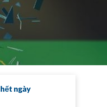
 hết ngày