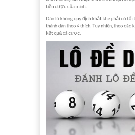
tiền cược của mình.
Dàn lô không quy định khắt khe phải có tối 
thành dàn theo ý thích. Tuy nhiên, theo các
kết quả cá cược.