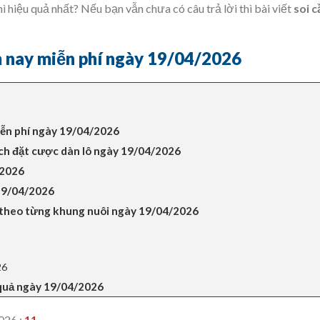
hì hiệu quả nhất? Nếu bạn vẫn chưa có câu trả lời thì bài viết
soi c
m nay miễn phí ngày 19/04/2026
iễn phí ngày 19/04/2026
cách đặt cược dàn lô ngày 19/04/2026
/2026
 19/04/2026
ao theo từng khung nuôi ngày 19/04/2026
26
 quả ngày 19/04/2026
026 :
11