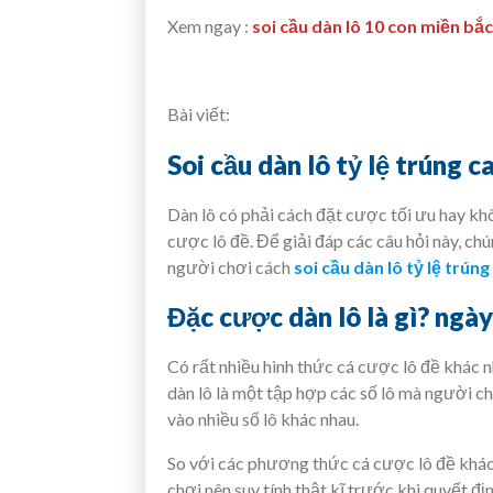
Xem ngay :
soi cầu dàn lô 10 con miền bắc
Bài viết:
Soi cầu dàn lô tỷ lệ trúng
Dàn lô có phải cách đặt cược tối ưu hay kh
cược lô đề. Để giải đáp các câu hỏi này, chú
người chơi cách
soi cầu dàn lô tỷ lệ trúng
Đặc cược dàn lô là gì? ng
Có rất nhiều hình thức cá cược lô đề khác 
dàn lô là một tập hợp các số lô mà người ch
vào nhiều số lô khác nhau.
So với các phương thức cá cược lô đề khác, 
chơi nên suy tính thật kĩ trước khi quyết 