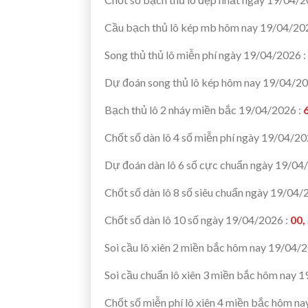
Cầu bạch thủ lô kép mb hôm nay 19/04/20
Song thủ thủ lô miễn phí ngày 19/04/2026 :
Dự đoán song thủ lô kép hôm nay 19/04/20
Bạch thủ lô 2 nháy miền bắc 19/04/2026 :
Chốt số dàn lô 4 số miễn phí ngày 19/04/20
Dự đoán dàn lô 6 số cực chuẩn ngày 19/04
Chốt số dàn lô 8 số siêu chuẩn ngày 19/04/
Chốt số dàn lô 10 số ngày 19/04/2026 :
00, 
Soi cầu lô xiên 2 miền bắc hôm nay 19/04/
Soi cầu chuẩn lô xiên 3 miền bắc hôm nay 
Chốt số miễn phí lô xiên 4 miền bắc hôm n