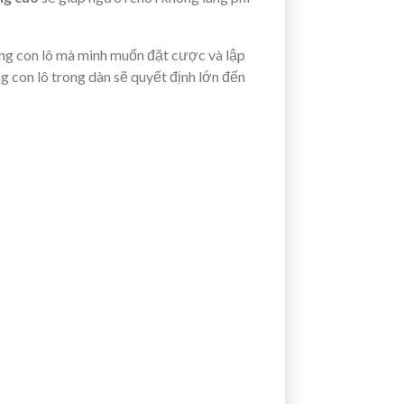
ượng con lô mà mình muốn đặt cược và lập
g con lô trong dàn sẽ quyết định lớn đến