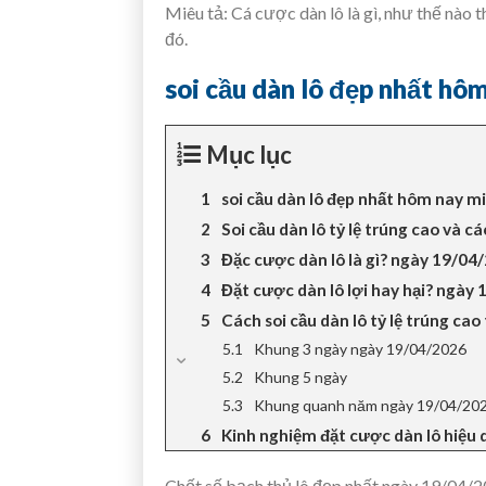
Miêu tả: Cá cược dàn lô là gì, như thế nào t
đó.
soi cầu dàn lô đẹp nhất hô
Mục lục
soi cầu dàn lô đẹp nhất hôm nay m
Soi cầu dàn lô tỷ lệ trúng cao và 
Đặc cược dàn lô là gì? ngày 19/04
Đặt cược dàn lô lợi hay hại? ngày
Cách soi cầu dàn lô tỷ lệ trúng c
Khung 3 ngày ngày 19/04/2026
Khung 5 ngày
Khung quanh năm ngày 19/04/20
Kinh nghiệm đặt cược dàn lô hiệu
Chốt số bạch thủ lô đẹp nhất ngày 19/04/2