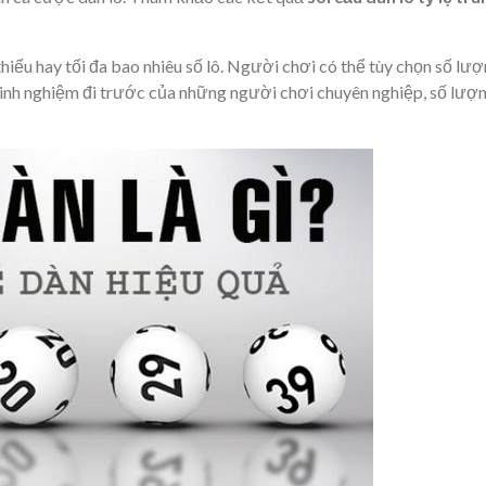
thiểu hay tối đa bao nhiêu số lô. Người chơi có thể tùy chọn số l
 kinh nghiệm đi trước của những người chơi chuyên nghiệp, số lượn