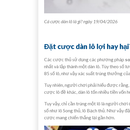
Cá cược dàn lô là gì? ngày 19/04/2026
Đặt cược dàn lô lợi hay hạ
Các cược thủ sử dụng các phương pháp
so
nhất và lập thành một dàn lô. Tùy theo số l
85 số lô, như vậy xác suất trúng thưởng củ
Tuy nhiên, người chơi phải hiểu được rằng,
cược lô đề khác, dàn lô tốn nhiều tiền vốn 
Tuy vậy, chỉ cần trúng một lô là người chơi 
số như lô Song thủ, lô Bạch thủ. Như vậy đ
cược mang chiến thắng lại gần hơn.