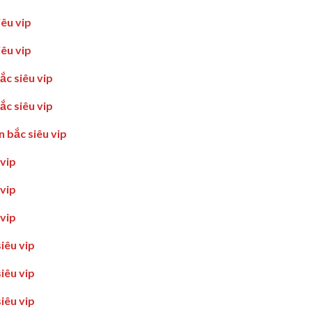
iêu vip
iêu vip
ắc siêu vip
ắc siêu vip
n bắc siêu vip
 vip
 vip
 vip
siêu vip
siêu vip
siêu vip