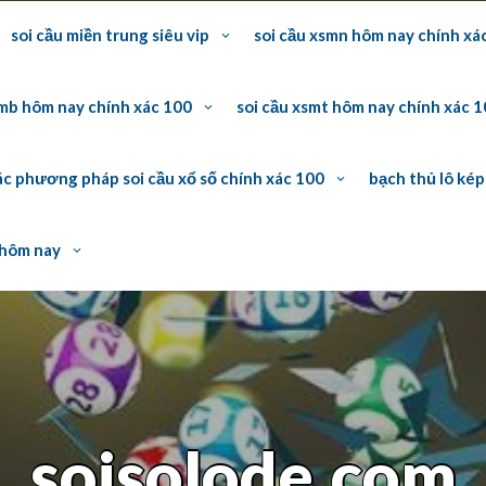
soi cầu miền trung siêu vip
soi cầu xsmn hôm nay chính xá
 mb hôm nay chính xác 100
soi cầu xsmt hôm nay chính xác 
ác phương pháp soi cầu xổ số chính xác 100
bạch thủ lô ké
 hôm nay
soisolode.com