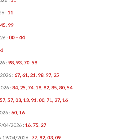
26 :
11
45, 99
26 :
00 – 44
61
26 :
98, 93, 70, 58
/2026 :
67, 61, 21, 98, 97, 25
2026 :
84, 25, 74, 18, 82, 85, 80, 54
57, 57, 03, 13, 91, 00, 71, 27, 16
2026 :
60, 16
19/04/2026 :
16, 75, 27
ay 19/04/2026 :
77, 92, 03, 09