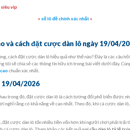
 siêu vip
»
số lô đề chính xác nhất
«
 cao và cách đặt cược dàn lô ngày 19/04/2
ông, cách đặt cược dàn lô hiệu quả như thế nào? Đây là các câu hỏ
ng tôi sẽ chia sẻ các thông tin hữu ích trong bài viết dưới đây. C
 cao
chuẩn xác nhất.
ày 19/04/2026
nhau trong đó, đặt cược dàn lô là cách tương đối phổ biến được nh
ơi nghĩ rằng có khả năng về cao nhất. Theo đó, khi cá cược dàn lô,
đặt cược dàn lô tốn nhiều tiền vốn hơn khi người chơi phải trải t
định cá cược dàn lô. Tham khảo các kết quả
soi cầu dàn lô tỷ lệ tr