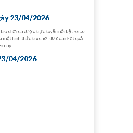
 ngày 23/04/2026
 trò chơi cá cược trực tuyến nổi bật và có
à một hình thức trò chơi dự đoán kết quả
n nay.
y 23/04/2026