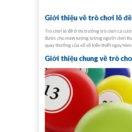
Giới thiệu về trò chơi lô đ
Trò chơi lô đề ở thị trường trò chơi cá cượ
được cho mình lượng lượng người chơi tham
quay thưởng của xổ số kiến thiết ngày hôm đ
Giới thiệu chung về trò ch