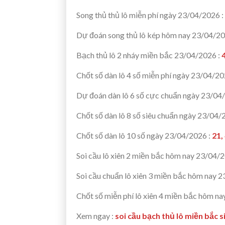
Song thủ thủ lô miễn phí ngày 23/04/2026 :
Dự đoán song thủ lô kép hôm nay 23/04/20
Bạch thủ lô 2 nháy miền bắc 23/04/2026 :
Chốt số dàn lô 4 số miễn phí ngày 23/04/20
Dự đoán dàn lô 6 số cực chuẩn ngày 23/04
Chốt số dàn lô 8 số siêu chuẩn ngày 23/04/
Chốt số dàn lô 10 số ngày 23/04/2026 :
21, 
Soi cầu lô xiên 2 miền bắc hôm nay 23/04/
Soi cầu chuẩn lô xiên 3 miền bắc hôm nay 
Chốt số miễn phí lô xiên 4 miền bắc hôm n
Xem ngay :
soi cầu bạch thủ lô miền bắc s