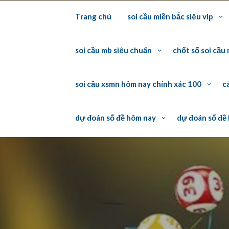
Trang chủ
soi cầu miền bắc siêu vip
soi cầu mb siêu chuẩn
chốt số soi cầu
soi cầu xsmn hôm nay chính xác 100
c
dự đoán số đề hôm nay
dự đoán số đề