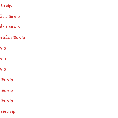
iêu vip
ắc siêu vip
ắc siêu vip
n bắc siêu vip
 vip
 vip
 vip
siêu vip
siêu vip
siêu vip
 siêu vip