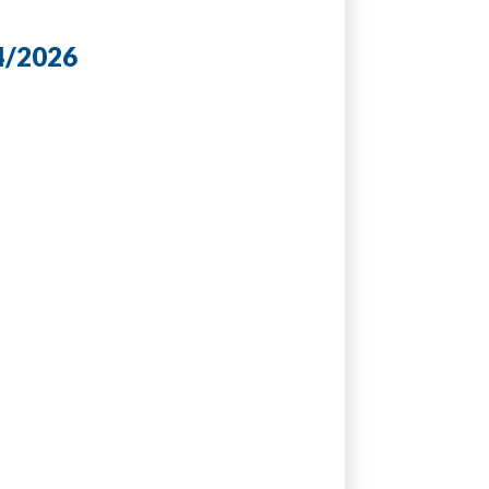
04/2026