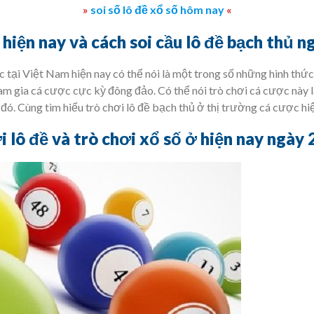
»
soi số lô đề xổ số hôm nay
«
ề hiện nay và cách soi cầu lô đề bạch thủ
c tại Việt Nam hiện nay có thể nói là một trong số những hình thức
 gia cá cược cực kỳ đông đảo. Có thể nói trò chơi cá cược này l
ó. Cùng tìm hiểu trò chơi lô đề bạch thủ ở thị trường cá cược hiệ
ơi lô đề và trò chơi xổ số ở hiện nay ngà