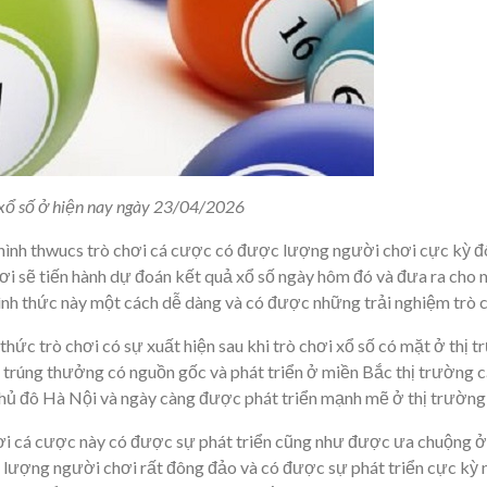
ơi xổ số ở hiện nay ngày 23/04/2026
ột hình thwucs trò chơi cá cược có được lượng người chơi cực kỳ
hơi sẽ tiến hành dự đoán kết quả xổ số ngày hôm đó và đưa ra cho 
ình thức này một cách dễ dàng và có được những trải nghiệm trò c
 thức trò chơi có sự xuất hiện sau khi trò chơi xổ số có mặt ở thị
 số trúng thưởng có nguồn gốc và phát triển ở miền Bắc thị trườn
thủ đô Hà Nội và ngày càng được phát triển mạnh mẽ ở thị trường 
 chơi cá cược này có được sự phát triển cũng như được ưa chuộng ở
c lượng người chơi rất đông đảo và có được sự phát triển cực kỳ 