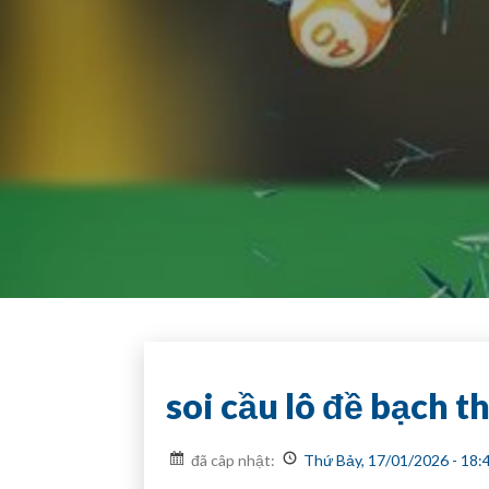
Skip
to
content
soi cầu lô đề bạch 
đã câp nhật:
Thứ Bảy, 17/01/2026 - 18: