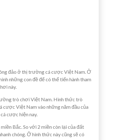
 đông đảo ở thị trường cá cược Việt Nam. Ở
mình những con đề để có thể tiến hành tham
hơi này.
 trường trò chơi Việt Nam. Hình thức trò
g cá cược Việt Nam vào những năm đầu của
cá cược hiện nay.
 miền Bắc. So với 2 miền còn lại của đất
nhanh chóng. Ở hình thức này cũng sẽ có