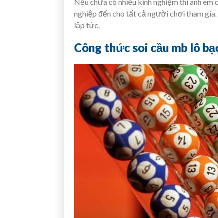
Nếu chưa có nhiều kinh nghiệm thì anh em c
nghiệp đến cho tất cả người chơi tham gia.
lập tức.
Công thức soi cầu mb lô bạ