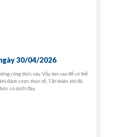
g ngày 30/04/2026
hững công thức này. Vậy làm sao để có thể
khi đánh cược thực tế. Tất nhiên, khi đã
 thức có dưới đây.