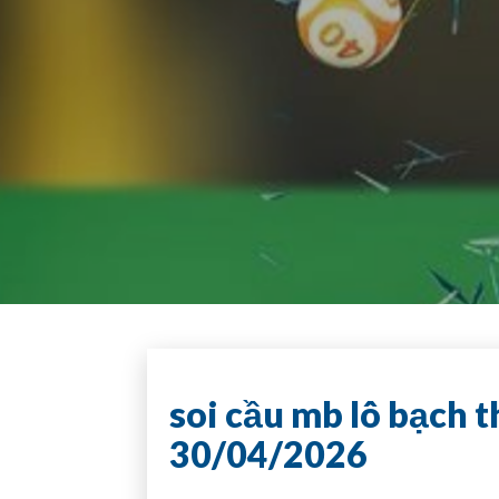
Skip
to
content
soi cầu mb lô bạch 
30/04/2026