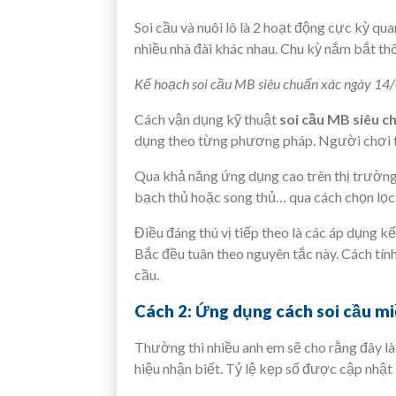
Soi cầu và nuôi lô là 2 hoạt động cực kỳ qu
nhiều nhà đài khác nhau. Chu kỳ nắm bắt thô
Kế hoạch soi cầu MB siêu chuẩn xác ngày 1
Cách vận dụng kỹ thuật
soi cầu MB siêu c
dụng theo từng phương pháp. Người chơi tiế
Qua khả năng ứng dụng cao trên thị trường h
bạch thủ hoặc song thủ… qua cách chọn lọc
Điều đáng thú vị tiếp theo là các áp dụng 
Bắc đều tuân theo nguyên tắc này. Cách tính
cầu.
Cách 2: Ứng dụng cách soi cầu m
Thường thì nhiều anh em sẽ cho rằng đây l
hiệu nhận biết. Tỷ lệ kẹp số được cập nhật