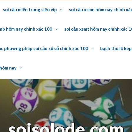
soi cầu miền trung siêu vip
soi cầu xsmn hôm nay chính xá
 mb hôm nay chính xác 100
soi cầu xsmt hôm nay chính xác 
ác phương pháp soi cầu xổ số chính xác 100
bạch thủ lô ké
 hôm nay
soisolode.com