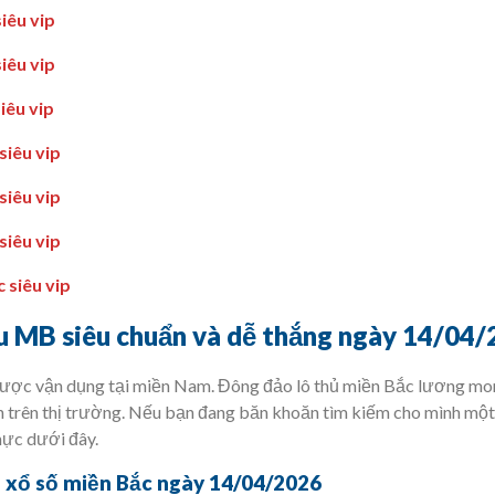
iêu vip
iêu vip
iêu vip
siêu vip
siêu vip
siêu vip
 siêu vip
ầu MB siêu chuẩn và dễ thắng ngày 14/04
ược vận dụng tại miền Nam. Đông đảo lô thủ miền Bắc lương mong
iển trên thị trường. Nếu bạn đang băn khoăn tìm kiếm cho mình mộ
thực dưới đây.
u xổ số miền Bắc ngày 14/04/2026