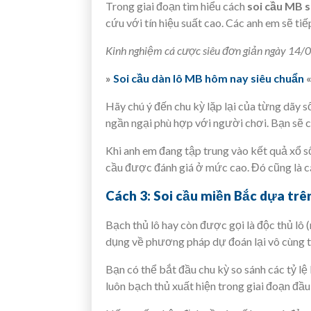
Trong giai đoạn tìm hiểu cách
soi cầu MB s
cứu với tín hiệu suất cao. Các anh em sẽ ti
Kinh nghiệm cá cược siêu đơn giản ngày 14
»
Soi cầu dàn lô MB hôm nay siêu chuẩn
Hãy chú ý đến chu kỳ lặp lại của từng dãy 
ngần ngại phù hợp với người chơi. Bạn sẽ cả
Khi anh em đang tập trung vào kết quả xổ s
cầu được đánh giá ở mức cao. Đó cũng là cá
Cách 3: Soi cầu miền Bắc dựa trê
Bạch thủ lô hay còn được gọi là độc thủ lô
dụng về phương pháp dự đoán lại vô cùng tư
Bạn có thể bắt đầu chu kỳ so sánh các tỷ l
luôn bạch thủ xuất hiện trong giai đoạn đầu