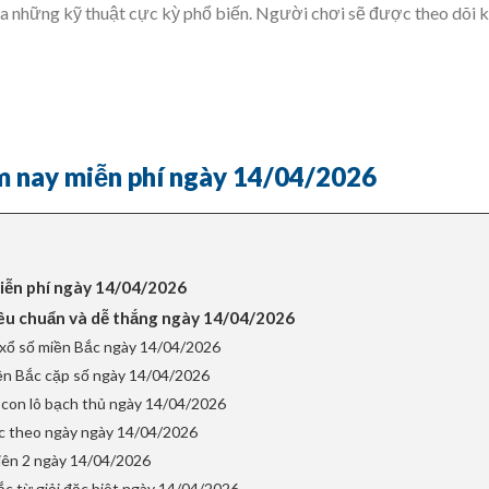
a những kỹ thuật cực kỳ phổ biến. Người chơi sẽ được theo dõi kh
ôm nay miễn phí ngày 14/04/2026
miễn phí ngày 14/04/2026
iêu chuẩn và dễ thắng ngày 14/04/2026
u xổ số miền Bắc ngày 14/04/2026
ền Bắc cặp số ngày 14/04/2026
 con lô bạch thủ ngày 14/04/2026
ắc theo ngày ngày 14/04/2026
xiên 2 ngày 14/04/2026
c từ giải đặc biệt ngày 14/04/2026