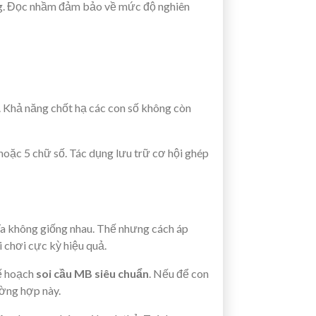
ng. Đọc nhầm đảm bảo về mức độ nghiên
. Khả năng chốt hạ các con số không còn
hoặc 5 chữ số. Tác dụng lưu trữ cơ hội ghép
hĩa không giống nhau. Thế nhưng cách áp
 chơi cực kỳ hiệu quả.
kế hoạch
soi cầu MB siêu chuẩn
. Nếu để con
ường hợp này.