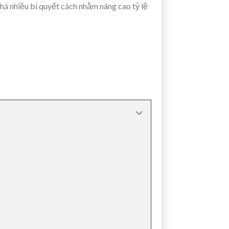
á nhiều bí quyết cách nhằm nâng cao tỷ lệ