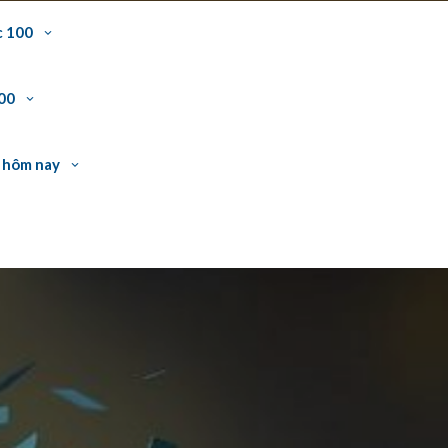
c 100
100
p hôm nay