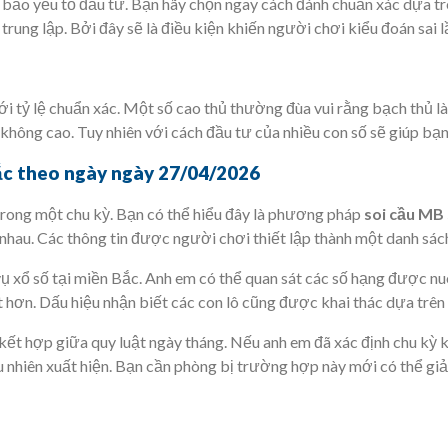
bảo yếu tố đầu tư. Bạn hãy chọn ngay cách đánh chuẩn xác dựa tr
trung lập. Bởi đây sẽ là điều kiện khiến người chơi kiểu đoán sai 
ới tỷ lệ chuẩn xác. Một số cao thủ thường đùa vui rằng bạch thủ là
y không cao. Tuy nhiên với cách đầu tư của nhiều con số sẽ giúp bạ
Bắc theo ngày ngày 27/04/2026
rong một chu kỳ. Bạn có thể hiểu đây là phương pháp
soi cầu MB 
hau. Các thông tin được người chơi thiết lập thành một danh sách
ụ xổ số tại miền Bắc. Anh em có thể quan sát các số hạng được nu
 hơn. Dấu hiệu nhận biết các con lô cũng được khai thác dựa trên 
kết hợp giữa quy luật ngày tháng. Nếu anh em đã xác định chu kỳ 
ẫu nhiên xuất hiện. Bạn cần phòng bị trường hợp này mới có thể gi