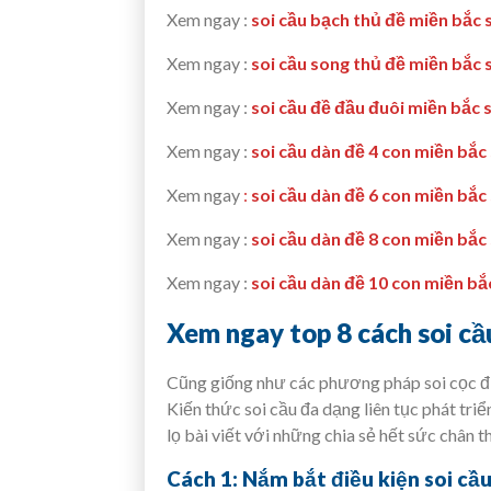
Xem ngay :
soi cầu bạch thủ đề miền bắc s
Xem ngay :
soi cầu song thủ đề miền bắc s
Xem ngay :
soi cầu đề đầu đuôi miền bắc s
Xem ngay :
soi cầu dàn đề 4 con miền bắc 
Xem ngay
:
soi cầu dàn đề 6 con miền bắc 
Xem ngay :
soi cầu dàn đề 8 con miền bắc 
Xem ngay :
soi cầu dàn đề 10 con miền bắc
Xem ngay top 8 cách soi c
Cũng giống như các phương pháp soi cọc đ
Kiến thức soi cầu đa dạng liên tục phát tr
lọ bài viết với những chia sẻ hết sức chân 
Cách 1: Nắm bắt điều kiện soi cầ