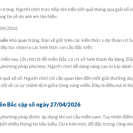
an trọng. Người chơi trực tiếp tìm hiểu kết quả thông qua giải xổ
ng tin sẽ do anh em tìm hiểu.
7/04/2026
huẩn
khá quan trọng. Bạn sẽ giữ trên các kiến thức s dự đoán cơ 
p tục chọn ra các hình thức soi cầu đặc biệt.
iện nay. Lối chơi lô đề miền Bắc có cơ sở hình thành đa dạng. Đặc
 phương pháp phù hợp. Người chơi dễ dàng nâng cao bí kíp dành 
kết quả xổ số. Người chơi chỉ cần quan tâm đến một giải thưởng du
 tối sẽ có sự chênh lệch giữa từng vùng miền. Đây là điều mà lô th
iền Bắc cặp số ngày 27/04/2026
à phương pháp được áp dụng khi soi cầu miền nam. Tuy nhiên điể
 bởi nhiều thông tin tiêu biểu. Dựa trên mức độ đặc trưng cũng như