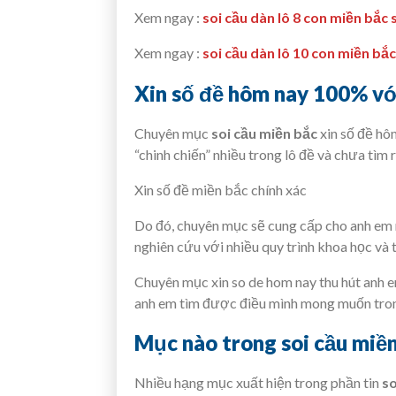
Xem ngay :
soi cầu dàn lô 8 con miền bắc 
Xem ngay :
soi cầu dàn lô 10 con miền bắc
Xin số đề hôm nay 100% vớ
Chuyên mục
soi cầu miền bắc
xin số đề hô
“chinh chiến” nhiều trong lô đề và chưa tìm 
Xin số đề miền bắc chính xác
Do đó, chuyên mục sẽ cung cấp cho anh em 
nghiên cứu với nhiều quy trình khoa học và t
Chuyên mục xin so de hom nay thu hút anh e
anh em tìm được điều mình mong muốn trong
Mục nào trong soi cầu miề
Nhiều hạng mục xuất hiện trong phần tin
so