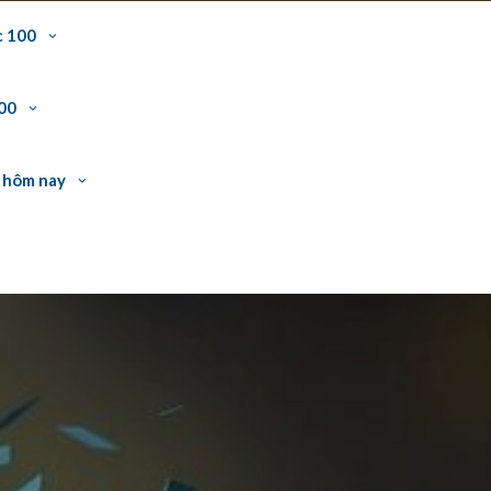
c 100
100
p hôm nay