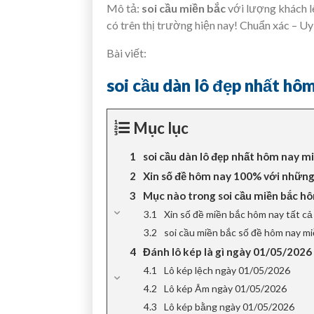
Mô tả:
soi cầu miền bắc
với lượng khách lê
có trên thị trường hiện nay! Chuẩn xác – Uy
Bài viết:
soi cầu dàn lô đẹp nhất hô
Mục lục
soi cầu dàn lô đẹp nhất hôm nay m
Xin số đề hôm nay 100% với những 
Mục nào trong soi cầu miền bắc h
Xin số đề miền bắc hôm nay tất c
soi cầu miền bắc số đề hôm nay m
Đánh lô kép là gì ngày 01/05/2026
Lô kép lệch ngày 01/05/2026
Lô kép Âm ngày 01/05/2026
Lô kép bằng ngày 01/05/2026