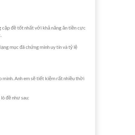
 cặp đề tốt nhất với khả năng ăn tiền cực
.
Hạng mục đã chứng minh uy tín và tỷ lệ
o mình. Anh em sẽ tiết kiệm rất nhiều thời
 lô đề như sau: