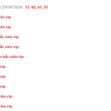
ay 29/04/2026 :
15, 82, 61, 01
iêu vip
iêu vip
ắc siêu vip
ắc siêu vip
n bắc siêu vip
 vip
 vip
 vip
siêu vip
siêu vip