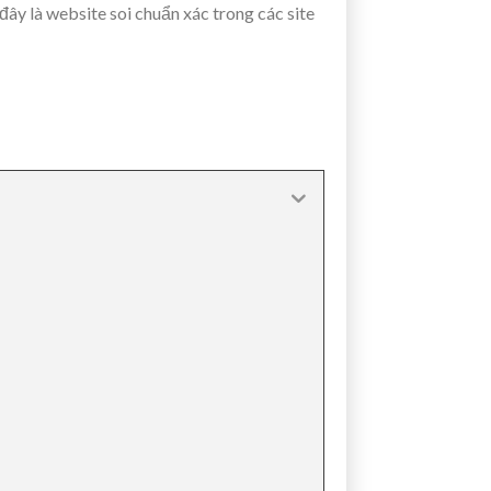
y là website soi chuẩn xác trong các site