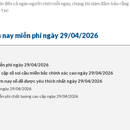
n đến cả ngàn người chơi mỗi ngày, chúng tôi dám đảm bảo rằng đâ
 Tín!
m nay miễn phí ngày 29/04/2026
iễn phí ngày 29/04/2026
cặp số soi cầu miền bắc chính xác cao ngày 29/04/2026
ôm nay số đề được yêu thích nhất ngày 29/04/2026
ả ngày 29/04/2026
iễn phí chất lượng cao cấp ngày 29/04/2026