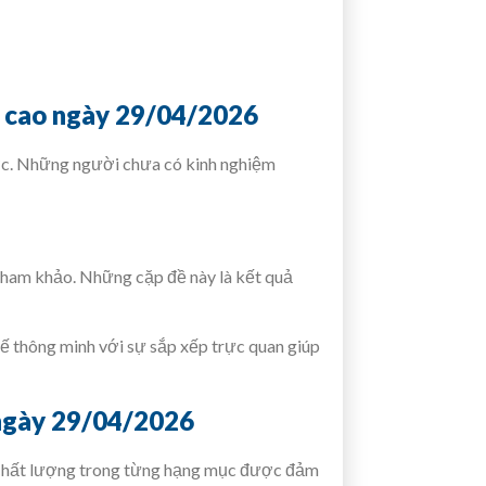
c cao ngày 29/04/2026
ược. Những người chưa có kinh nghiệm
tham khảo. Những cặp đề này là kết quả
kế thông minh với sự sắp xếp trực quan giúp
 ngày 29/04/2026
 Chất lượng trong từng hạng mục được đảm