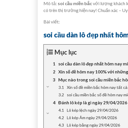
Mô tả:
soi cầu miền bắc
với lượng khách lê
có trên thị trường hiện nay! Chuẩn xác – Uy
Bài viết:
soi cầu dàn lô đẹp nhất hô
Mục lục
soi cầu dàn lô đẹp nhất hôm nay m
Xin số đề hôm nay 100% với những 
Mục nào trong soi cầu miền bắc h
Xin số đề miền bắc hôm nay tất c
soi cầu miền bắc số đề hôm nay m
Đánh lô kép là gì ngày 29/04/2026
Lô kép lệch ngày 29/04/2026
Lô kép Âm ngày 29/04/2026
Lô kép bằng ngày 29/04/2026