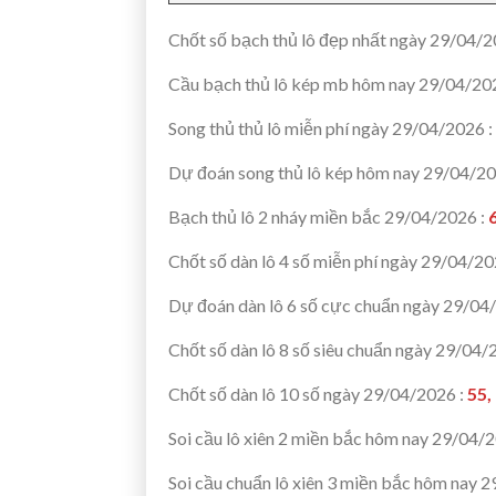
Chốt số bạch thủ lô đẹp nhất ngày 29/04/2
Cầu bạch thủ lô kép mb hôm nay 29/04/20
Song thủ thủ lô miễn phí ngày 29/04/2026 :
Dự đoán song thủ lô kép hôm nay 29/04/20
Bạch thủ lô 2 nháy miền bắc 29/04/2026 :
Chốt số dàn lô 4 số miễn phí ngày 29/04/20
Dự đoán dàn lô 6 số cực chuẩn ngày 29/04
Chốt số dàn lô 8 số siêu chuẩn ngày 29/04/
Chốt số dàn lô 10 số ngày 29/04/2026 :
55, 
Soi cầu lô xiên 2 miền bắc hôm nay 29/04/
Soi cầu chuẩn lô xiên 3 miền bắc hôm nay 