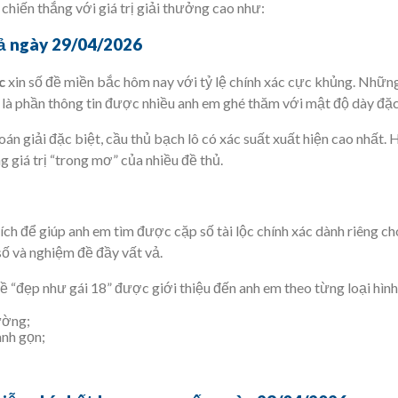
 chiến thắng với giá trị giải thưởng cao như:
cả ngày 29/04/2026
c
xin số đề miền bắc hôm nay với tỷ lệ chính xác cực khủng. Những
là phần thông tin được nhiều anh em ghé thăm với mật độ dày đặc
n giải đặc biệt, cầu thủ bạch lô có xác suất xuất hiện cao nhất. 
 giá trị “trong mơ” của nhiều đề thủ.
ch để giúp anh em tìm được cặp số tài lộc chính xác dành riêng ch
số và nghiệm đề đầy vất vả.
ề “đẹp như gái 18” được giới thiệu đến anh em theo từng loại hình
ường;
anh gọn;