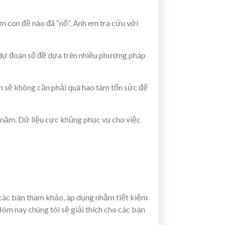
m con đề nào đã “nổ”. Anh em tra cứu với
ể dự đoán số đề dựa trên nhiều phương pháp
ạn sẽ không cần phải quá hao tâm tổn sức để
à năm. Dữ liệu cực khủng phục vụ cho việc
 các bạn tham khảo, áp dụng nhằm tiết kiệm
 Hôm nay chúng tôi sẽ giải thích cho các bạn