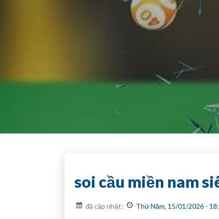
Skip
to
content
soi cầu miền nam si
đã câp nhật:
Thứ Năm, 15/01/2026 - 18