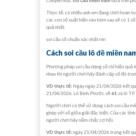
Chuyên mục
soi cầu miền nam
dựa trên phâ
Thực tế, có nhiều anh em đang chơi hoàn toà
các con số xuất hiện vào hôm sau sẽ có 1 s
quả nhất.
soi cầu số chuẩn xác nhất mn
Cách soi cầu lô đề miền n
Phương pháp soi cầu dạng số chỉ hiệu quả kh
nhau thì người chơi hãy đánh cặp số đó tron
VD thực tế:
Ngày ngày 21/04/2026 kết quả 
21/04/2026. Lô Bình Phước về
61
và lô TP
Người chơi có thể sử dụng cách soi cầu miền
ghép với số giữa giải đặc biệt. Của các tỉn
người chơi hãy nắm chắc cơ hội.
VD thực tế:
ngày 21/04/2026 trong kết quả 