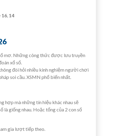
ề
16
,
14
26
, sổ mơ. Những công thức được lưu truyền
đoán xổ số.
không đòi hỏi nhiều kinh nghiệm người chơi
 pháp soi cầu. XSMN phổ biến nhất.
ờng hợp mà những tín hiệu khác nhau sẽ
số là giống nhau. Hoặc tổng của 2 con số
am gia lượt tiếp theo.