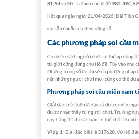
81
,
94
và
50
. Ta đánh dàn lô đề
982
,
494
,
62
Kết quả ngày ngày 21/04/2026: Đài Tiền G
soi cầu chuẩn mn theo dạng số
Các phương pháp
soi cầu 
Có nhiều cách người chơi có thể áp dụng đ
từ giới cộng đồng chơi lô đề. Tùy vào nhu 
Nhưng trong số đó thì sẽ có phương pháp đư
nên những người chơi mới cũng có thể dựa 
Phương pháp
soi cầu miền nam
t
Giải đặc biệt luôn là dãy số được nhiều ng
được nhận thấy từ người chơi. Trường hợp m
này bằng 10 thì các bạn có thể chốt lô như 
Ví dụ 1:
Giải đặc biệt là 517628. Với số đầu 