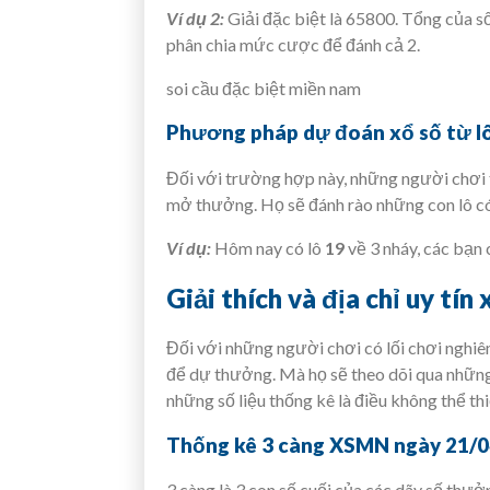
Ví dụ 2:
Giải đặc biệt là 65800. Tổng của số
phân chia mức cược để đánh cả 2.
soi cầu đặc biệt miền nam
Phương pháp dự đoán xổ số từ lô
Đối với trường hợp này, những người chơi th
mở thưởng. Họ sẽ đánh rào những con lô có g
Ví dụ:
Hôm nay có lô
19
về 3 nháy, các bạn 
Giải thích và địa chỉ uy tí
Đối với những người chơi có lối chơi nghiêm
để dự thưởng. Mà họ sẽ theo dõi qua những t
những số liệu thống kê là điều không thể thi
Thống kê 3 càng XSMN ngày 21/
3 càng là 3 con số cuối của các dãy số thưở