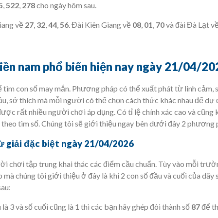
5
,
522
,
278
cho ngày hôm sau.
iang về
27
,
32
,
44
,
56
. Đài Kiên Giang về
08
,
01
,
70
và đài Đà Lạt v
miền nam
phổ biến hiện nay ngày 21/04/20
ể tìm con số may mắn. Phương pháp có thể xuất phát từ linh cảm
cầu, sở thích mà mỗi người có thể chọn cách thức khác nhau để dự 
ợc rất nhiều người chơi áp dụng. Có tỉ lệ chính xác cao và cũng 
theo tìm số. Chúng tôi sẽ giới thiệu ngay bên dưới đây 2 phương
ừ giải đặc biệt ngày 21/04/2026
ười chơi tập trung khai thác các điểm cầu chuẩn. Tùy vào mỗi trư
à chúng tôi giới thiệu ở đây là khi 2 con số đầu và cuối của dãy 
sau:
là 3 và số cuối cũng là 1 thì các bạn hãy ghép đôi thành số
87
để th