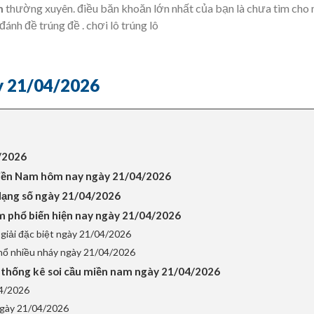
m
thường xuyên. điều băn khoăn lớn nhất của bạn là chưa tìm cho m
ánh đề trúng đề . chơi lô trúng lô
ày 21/04/2026
4/2026
 miền Nam hôm nay ngày 21/04/2026
 dạng số ngày 21/04/2026
 phổ biến hiện nay ngày 21/04/2026
giải đặc biệt ngày 21/04/2026
nổ nhiều nháy ngày 21/04/2026
ác thống kê soi cầu miền nam ngày 21/04/2026
4/2026
ngày 21/04/2026