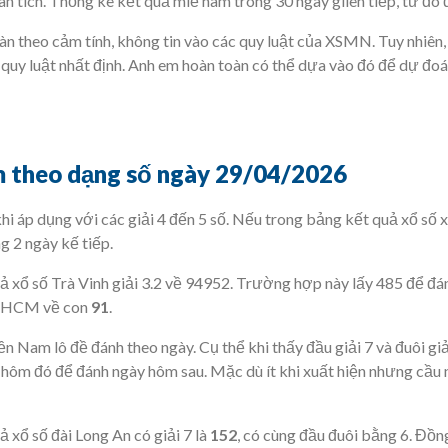
n tích. Thống kê kết quả miề nam trong 30 ngày gliên tiếp, từ đó đ
n theo cảm tính, không tin vào các quy luật của XSMN. Tuy nhiên, 
ố quy luật nhất định. Anh em hoàn toàn có thể dựa vào đó để dự đo
am theo dạng số ngày 29/04/2026
i áp dụng với các giải 4 đến 5 số. Nếu trong bảng kết quả xổ số xu
g 2 ngày kế tiếp.
xổ số Trà Vinh giải 3.2 về 94952. Trường hợp này lấy 485 để đán
. HCM về con
91
.
 Nam lô đề đánh theo ngày. Cụ thể khi thấy đầu giải 7 và đuôi giải
h hôm đó để đánh ngày hôm sau. Mặc dù ít khi xuất hiện nhưng cầu 
xổ số đài Long An có giải 7 là
152
, có cùng đầu đuôi bằng 6. Đồng