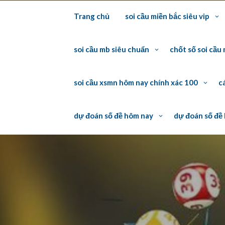
Trang chủ
soi cầu miền bắc siêu vip
soi cầu mb siêu chuẩn
chốt số soi cầu
soi cầu xsmn hôm nay chính xác 100
c
dự đoán số đề hôm nay
dự đoán số đề