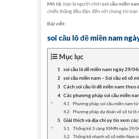
Mô tả
: bạn là người chơi
soi cầu miền na
chiến thắng đều đặn. đến với chúng tôi bạn đ
Bài viết:
soi cầu lô đề miền nam ng
Mục lục
soi cầu lô đề miền nam ngày 29/0
soi cầu miền nam – Soi cầu xổ số
Cách soi cầu lô đề miền nam theo
Các phương pháp soi cầu miền nam
Phương pháp soi cầu miền nam từ 
Phương pháp dự đoán xổ số từ lô 
Giải thích và địa chỉ uy tín xem c
Thống kê 3 càng XSMN ngày 29/0
Thống kê nhanh xổ số miền Nam 