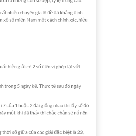
ưa ra những con số đẹp, tỷ lệ trúng cao.
rất nhiều chuyên gia lô đề đã khẳng định
án xổ số miền Nam một cách chính xác, hiệu
ất hiện giải có 2 số đơn vị ghép lại với
h trong 5 ngày kế. Thực tế sau đó ngày
 7 của 1 hoặc 2 đài giống nhau thì lấy số đó
này một khi đã thấy thì chắc chắn sẽ nổ nên
 thời số giữa của các giải đặc biệt là
23
,