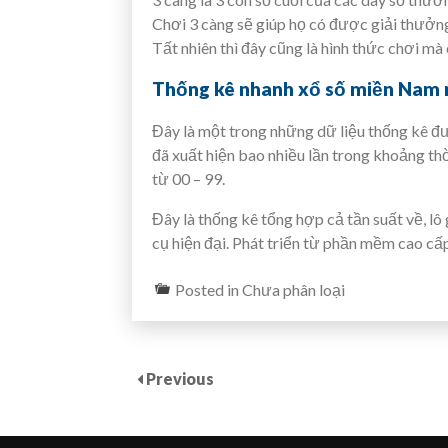
Chơi 3 càng sẽ giúp họ có được giải thưởng 
Tất nhiên thì đây cũng là hình thức chơi mà 
Thống kê nhanh xổ số miền Nam 
Đây là một trong những dữ liệu thống kê đư
đã xuất hiện bao nhiều lần trong khoảng th
từ 00 – 99.
Đây là thống kê tổng hợp cả tần suất về, lô
cụ hiện đại. Phát triển từ phần mềm cao c
Posted in Chưa phân loại
Previous