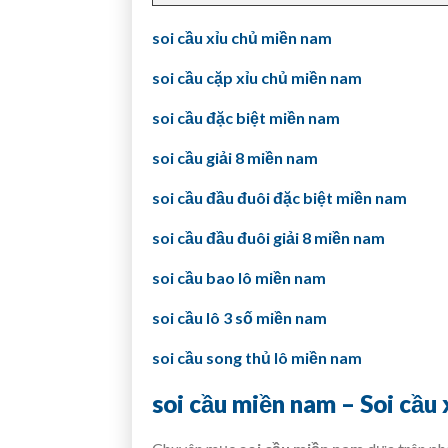
soi cầu xỉu chủ miền nam
soi cầu cặp xỉu chủ miền nam
soi cầu đặc biệt miền nam
soi cầu giải 8 miền nam
soi cầu đầu đuôi đặc biệt miền nam
soi cầu đầu đuôi giải 8 miền nam
soi cầu bao lô miền nam
soi cầu lô 3 số miền nam
soi cầu song thủ lô miền nam
soi cầu miền nam – Soi cầ