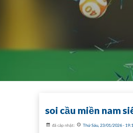
Skip
to
content
soi cầu miền nam si
đã câp nhật:
Thứ Sáu, 23/01/2026 - 19: