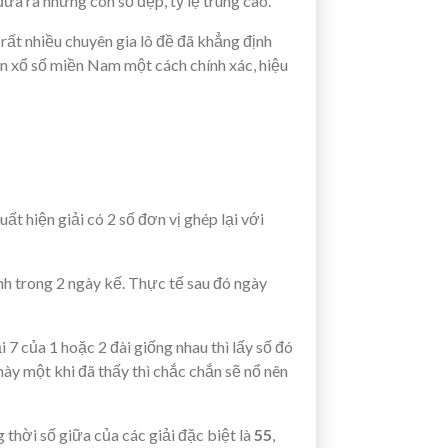
ưa ra những con số đẹp, tỷ lệ trúng cao.
rất nhiều chuyên gia lô đề đã khẳng định
án xổ số miền Nam một cách chính xác, hiệu
ất hiện giải có 2 số đơn vị ghép lại với
h trong 2 ngày kế. Thực tế sau đó ngày
 7 của 1 hoặc 2 đài giống nhau thì lấy số đó
này một khi đã thấy thì chắc chắn sẽ nổ nên
 thời số giữa của các giải đặc biệt là
55
,