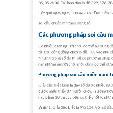
85
,
05
và
06
. Ta đánh dàn lô đề
399
,
576
,
78
Kết quả ngày ngày 30/04/2026: Đài Tiền G
soi cầu chuẩn mn theo dạng số
Các phương pháp
soi cầu 
Có nhiều cách người chơi có thể áp dụng đ
từ giới cộng đồng chơi lô đề. Tùy vào nhu 
Nhưng trong số đó thì sẽ có phương pháp đư
nên những người chơi mới cũng có thể dựa 
Phương pháp
soi cầu miền nam
t
Giải đặc biệt luôn là dãy số được nhiều ng
được nhận thấy từ người chơi. Trường hợp m
này bằng 10 thì các bạn có thể chốt lô như 
Ví dụ 1:
Giải đặc biệt là 992104. Với số đầu 