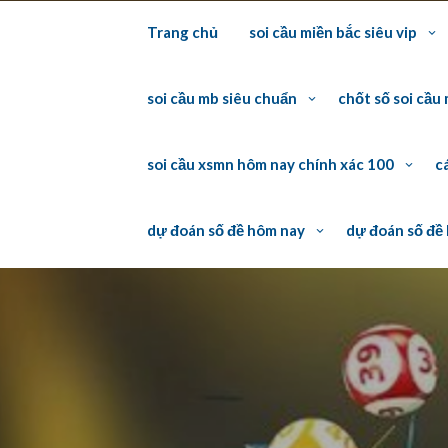
Trang chủ
soi cầu miền bắc siêu vip
soi cầu mb siêu chuẩn
chốt số soi cầu
soi cầu xsmn hôm nay chính xác 100
c
dự đoán số đề hôm nay
dự đoán số đề