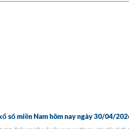
u xổ số miền Nam hôm nay
ngày 30/04/202