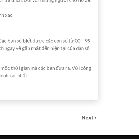
nh xác.
Các bạn sẽ biết được các con số từ 00 – 99
h ngày về gần nhất đến hiện tại của dàn số
ng mốc thời gian mà các bạn đưa ra. Với công
ính xác nhất.
Next