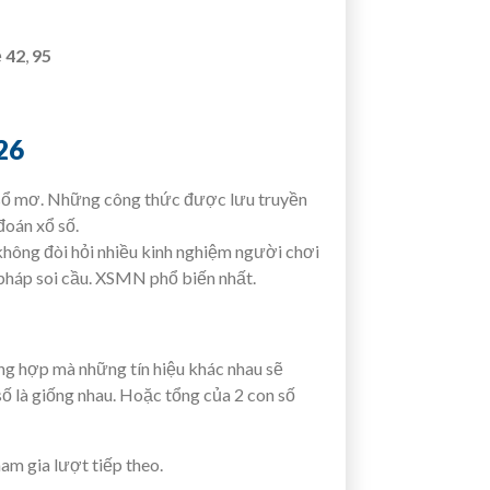
ề
42
,
95
26
, sổ mơ. Những công thức được lưu truyền
đoán xổ số.
không đòi hỏi nhiều kinh nghiệm người chơi
 pháp soi cầu. XSMN phổ biến nhất.
ờng hợp mà những tín hiệu khác nhau sẽ
số là giống nhau. Hoặc tổng của 2 con số
am gia lượt tiếp theo.