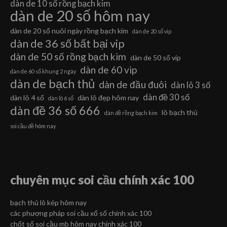
dàn de 10 số rồng bạch kim
dàn de 20 số hôm nay
dàn de 20 số nuôi ngày rồng bạch kim
dàn de 20 số vip
dàn de 36 số bất bại vip
dàn de 50 số rồng bạch kim
dàn de 50 số víp
dàn de 60 vip
dàn de 60 số khung 2 ngày
dàn de bạch thủ
dàn de đầu đuôi
dàn lô 3 số
dàn đề 30 số
dàn lô 4 số
dàn lô đẹp hôm nay
dàn lô 6 số
dàn đề 36 số 666
lô bạch thủ
dàn đề rồng bạch kim
soi cầu đề hôm nay
chuyên mục soi cầu chính xác 100
bạch thủ lô kép hôm nay
các phương pháp soi cầu xổ số chính xác 100
chốt số soi cầu mb hôm nay chính xác 100