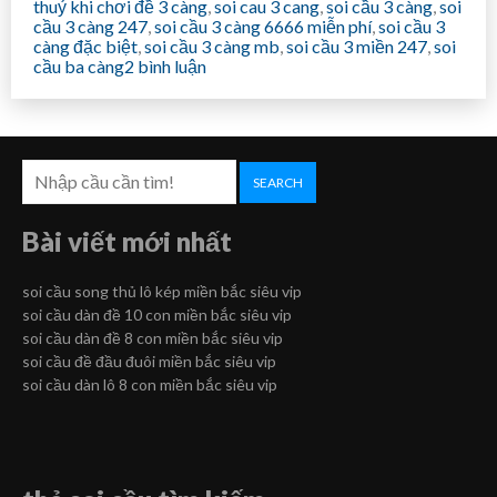
thuỷ khi chơi đề 3 càng
,
soi cau 3 cang
,
soi cầu 3 càng
,
soi
cầu 3 càng 247
,
soi cầu 3 càng 6666 miễn phí
,
soi cầu 3
càng đặc biệt
,
soi cầu 3 càng mb
,
soi cầu 3 miền 247
,
soi
ở
cầu ba càng
2 bình luận
soi
cau
3
cang
giờ
đẹp
SEARCH
chốt
số
Bài viết mới nhất
ăn
to
tối
soi cầu song thủ lô kép miền bắc siêu vip
nay
soi cầu dàn đề 10 con miền bắc siêu vip
soi cầu dàn đề 8 con miền bắc siêu vip
soi cầu đề đầu đuôi miền bắc siêu vip
soi cầu dàn lô 8 con miền bắc siêu vip