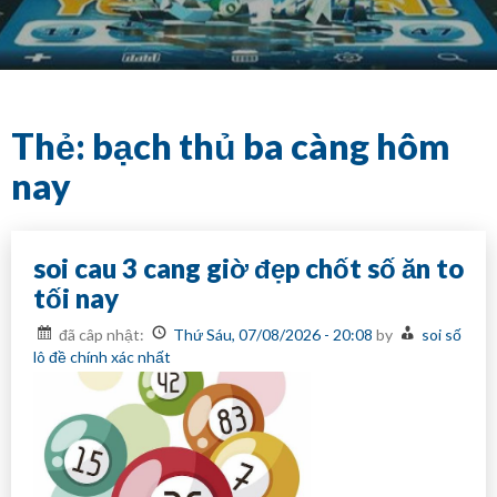
Skip
to
content
Thẻ:
bạch thủ ba càng hôm
nay
soi cau 3 cang giờ đẹp chốt số ăn to
tối nay
đã câp nhật:
Thứ Sáu, 07/08/2026 - 20:08
by
soi số
lô đề chính xác nhất