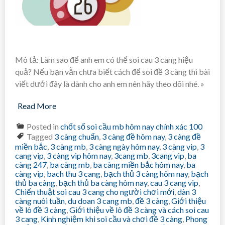
Mô tả: Làm sao để anh em có thể soi cau 3 cang hiệu
quả? Nếu bạn vẫn chưa biết cách để soi đề 3 càng thì bài
viết dưới đây là dành cho anh em nên hãy theo dõi nhé. »
Read More
Posted in
chốt số soi cầu mb hôm nay chính xác 100
Tagged
3 càng chuẩn
,
3 càng đề hôm nay
,
3 càng đề
miền bắc
,
3 càng mb
,
3 càng ngày hôm nay
,
3 càng vip
,
3
cang vip
,
3 càng vip hôm nay
,
3cang mb
,
3cang vip
,
ba
càng 247
,
ba càng mb
,
ba càng miền bắc hôm nay
,
ba
càng vip
,
bach thu 3 cang
,
bạch thủ 3 càng hôm nay
,
bạch
thủ ba càng
,
bạch thủ ba càng hôm nay
,
cau 3 cang vip
,
Chiến thuật soi cau 3 cang cho người chơi mới
,
dàn 3
càng nuôi tuần
,
du doan 3 cang mb
,
đề 3 càng
,
Giới thiệu
về lô đề 3 càng
,
Giới thiệu về lô đề 3 càng và cách soi cau
3 cang
,
Kinh nghiệm khi soi cầu và chơi đề 3 càng
,
Phong