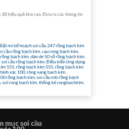
độ hiệu quả khá cao. Đưa ra các thông tin
Bật mí kế hoạch soi cầu 247 rồng bạch kim
oi cầu rồng bạch kim
,
cau rong bạch kim
,
y rồng bạch kim
,
dàn de 50 số rồng bạch kim
,
 soi cầu rồng bạch kim
,
Điều kiện ứng dụng
kim 555
,
rồng bạch kim 555
,
rồng bạch kim
chính xác 100
,
rông vang bach kim
,
 100 rồng bạch kim
,
soi cầu mb rồng bạch
m
,
soi rong bach kim
,
thống kê rongbachkim
,
n mục soi cầu
 xác 100