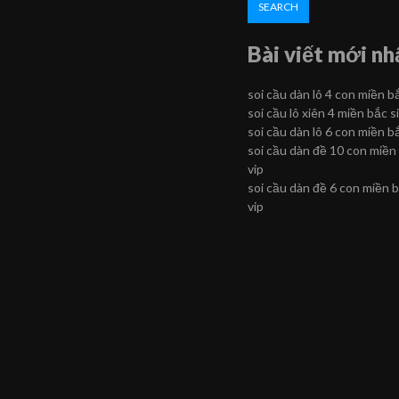
SEARCH
Bài viết mới nh
soi cầu dàn lô 4 con miền bắ
soi cầu lô xiên 4 miền bắc s
soi cầu dàn lô 6 con miền bắ
soi cầu dàn đề 10 con miền
vip
soi cầu dàn đề 6 con miền b
vip