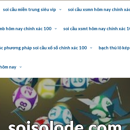
soi cầu miền trung siêu vip
soi cầu xsmn hôm nay chính xá
 mb hôm nay chính xác 100
soi cầu xsmt hôm nay chính xác 
ác phương pháp soi cầu xổ số chính xác 100
bạch thủ lô ké
 hôm nay
soisolode.com