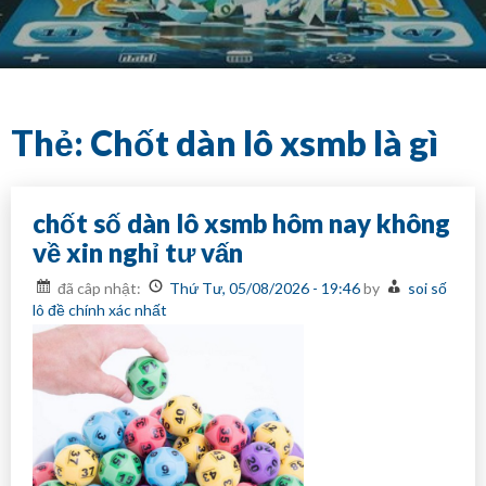
Skip
to
content
Thẻ:
Chốt dàn lô xsmb là gì
chốt số dàn lô xsmb hôm nay không
về xin nghỉ tư vấn
đã câp nhật:
Thứ Tư, 05/08/2026 - 19:46
by
soi số
lô đề chính xác nhất