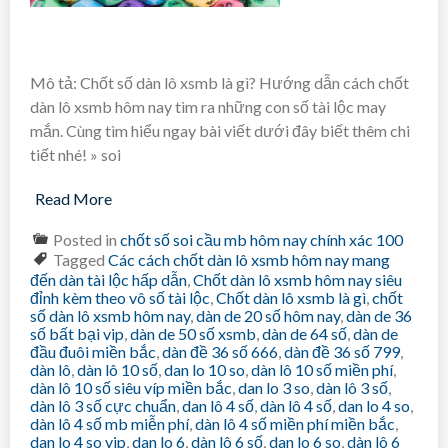
Mô tả: Chốt số dàn lô xsmb là gì? Hướng dẫn cách chốt
dàn lô xsmb hôm nay tìm ra những con số tài lộc may
mắn. Cùng tìm hiểu ngay bài viết dưới đây biết thêm chi
tiết nhé! » soi
Read More
Posted in
chốt số soi cầu mb hôm nay chính xác 100
Tagged
Các cách chốt dàn lô xsmb hôm nay mang
đến dàn tài lộc hấp dẫn
,
Chốt dàn lô xsmb hôm nay siêu
đỉnh kèm theo vô số tài lộc
,
Chốt dàn lô xsmb là gì
,
chốt
số dàn lô xsmb hôm nay
,
dàn de 20 số hôm nay
,
dàn de 36
số bất bại vip
,
dàn de 50 số xsmb
,
dàn de 64 số
,
dàn de
đầu đuôi miền bắc
,
dàn đề 36 số 666
,
dàn đề 36 số 799
,
dàn lô
,
dàn lô 10 số
,
dan lo 10 so
,
dàn lô 10 số miền phí
,
dàn lô 10 số siêu víp miền bắc
,
dan lo 3 so
,
dàn lô 3 số
,
dàn lô 3 số cực chuẩn
,
dan lô 4 số
,
dàn lô 4 số
,
dan lo 4 so
,
dàn lô 4 số mb miễn phí
,
dàn lô 4 số miền phí miền bắc
,
dan lo 4 so vip
,
dan lo 6
,
dàn lô 6 số
,
dan lo 6 so
,
dàn lô 6