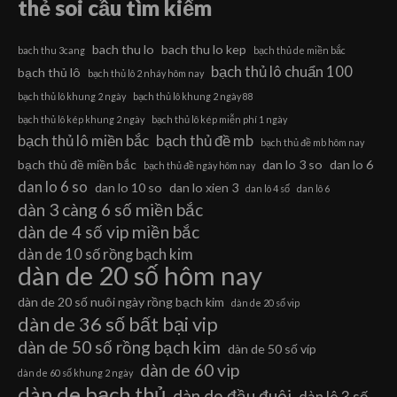
thẻ soi cầu tìm kiếm
bach thu lo
bach thu lo kep
bach thu 3cang
bạch thủ de miền bắc
bạch thủ lô chuẩn 100
bạch thủ lô
bạch thủ lô 2 nháy hôm nay
bạch thủ lô khung 2 ngày
bạch thủ lô khung 2 ngày 88
bạch thủ lô kép khung 2 ngày
bạch thủ lô kép miễn phí 1 ngày
bạch thủ lô miền bắc
bạch thủ đề mb
bạch thủ đề mb hôm nay
bạch thủ đề miền bắc
dan lo 3 so
dan lo 6
bạch thủ đề ngày hôm nay
dan lo 6 so
dan lo 10 so
dan lo xien 3
dan lô 4 số
dan lô 6
dàn 3 càng 6 số miền bắc
dàn de 4 số vip miền bắc
dàn de 10 số rồng bạch kim
dàn de 20 số hôm nay
dàn de 20 số nuôi ngày rồng bạch kim
dàn de 20 số vip
dàn de 36 số bất bại vip
dàn de 50 số rồng bạch kim
dàn de 50 số víp
dàn de 60 vip
dàn de 60 số khung 2 ngày
dàn de bạch thủ
dàn de đầu đuôi
dàn lô 3 số