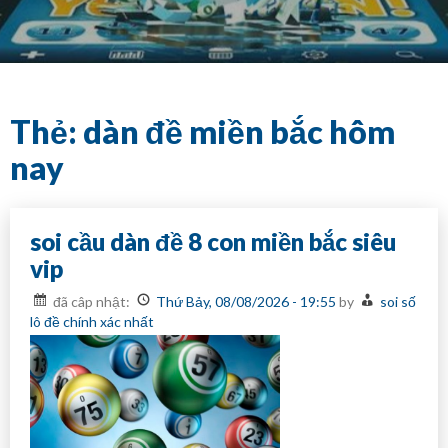
Skip
to
content
Thẻ:
dàn đề miền bắc hôm
nay
soi cầu dàn đề 8 con miền bắc siêu
vip
đã câp nhật:
Thứ Bảy, 08/08/2026 - 19:55
by
soi số
lô đề chính xác nhất