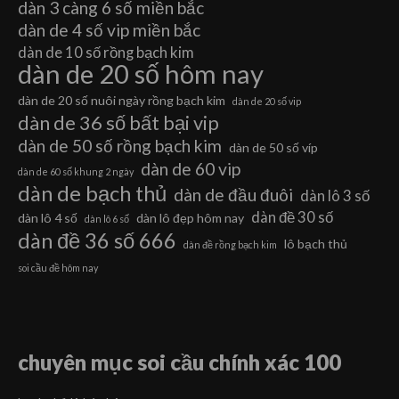
dàn 3 càng 6 số miền bắc
dàn de 4 số vip miền bắc
dàn de 10 số rồng bạch kim
dàn de 20 số hôm nay
dàn de 20 số nuôi ngày rồng bạch kim
dàn de 20 số vip
dàn de 36 số bất bại vip
dàn de 50 số rồng bạch kim
dàn de 50 số víp
dàn de 60 vip
dàn de 60 số khung 2 ngày
dàn de bạch thủ
dàn de đầu đuôi
dàn lô 3 số
dàn đề 30 số
dàn lô 4 số
dàn lô đẹp hôm nay
dàn lô 6 số
dàn đề 36 số 666
lô bạch thủ
dàn đề rồng bạch kim
soi cầu đề hôm nay
chuyên mục soi cầu chính xác 100