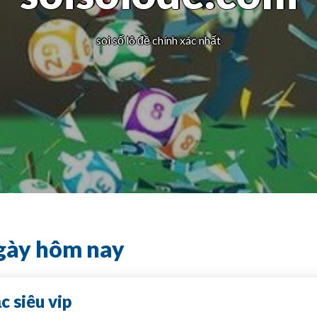
soi số lô đề chính xác nhất
gày hôm nay
c siêu vip