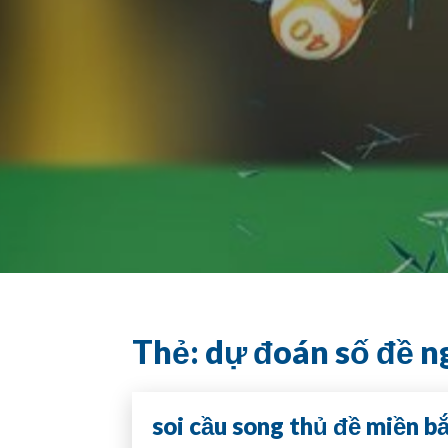
Skip
to
content
Thẻ:
dự đoán số đề n
soi cầu song thủ đề miền bắ