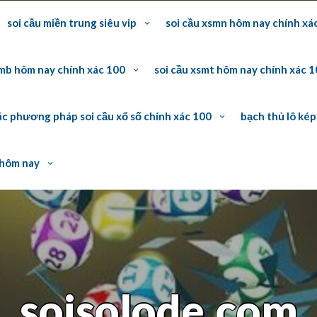
soi cầu miền trung siêu vip
soi cầu xsmn hôm nay chính xá
 mb hôm nay chính xác 100
soi cầu xsmt hôm nay chính xác 
ác phương pháp soi cầu xổ số chính xác 100
bạch thủ lô ké
 hôm nay
soisolode.com