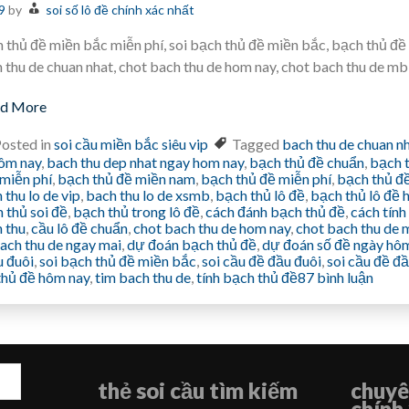
9
by
soi số lô đề chính xác nhất
 thủ đề miền bắc miễn phí, soi bạch thủ đề miền bắc, bạch thủ đề
 thu de chuan nhat, chot bach thu de hom nay, chot bach thu de mb
d More
osted in
soi cầu miền bắc siêu vip
Tagged
bach thu de chuan n
ôm nay
,
bach thu dep nhat ngay hom nay
,
bạch thủ đề chuẩn
,
bạch 
miễn phí
,
bạch thủ đề miền nam
,
bạch thủ đề miễn phí
,
bạch thủ đ
 thu lo de vip
,
bach thu lo de xsmb
,
bạch thủ lô đề
,
bạch thủ lô đề 
 thủ soi đề
,
bạch thủ trong lô đề
,
cách đánh bạch thủ đề
,
cách tính
 thu
,
cầu lô đề chuẩn
,
chot bach thu de hom nay
,
chot bach thu de
ach thu de ngay mai
,
dự đoán bạch thủ đề
,
dự đoán số đề ngày hô
u đuôi
,
soi bạch thủ đề miền bắc
,
soi cầu đề đầu đuôi
,
soi cầu đề đ
ở
thủ đề hôm nay
,
tim bach thu de
,
tính bạch thủ đề
87 bình luận
soi
cầu
song
thủ
đề
miền
thẻ soi cầu tìm kiếm
chuyê
bắc
chính
siêu