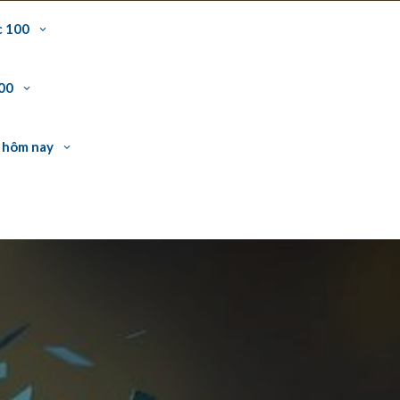
c 100
100
p hôm nay