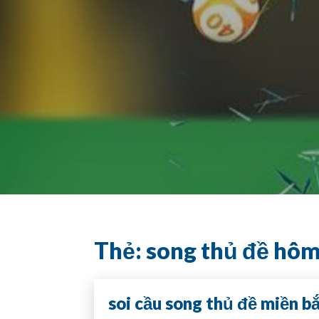
Skip
to
content
Thẻ:
song thủ đề hôm
soi cầu song thủ đề miền bắ