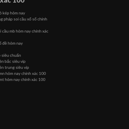
lô kép hôm nay
g pháp soi cầu xổ số chính
oi cầu mb hôm nay chính xác
ố đề hôm nay
b siêu chuẩn
ền bắc siêu vip
ền trung siêu vip
smn hôm nay chính xác 100
smt hôm nay chính xác 100