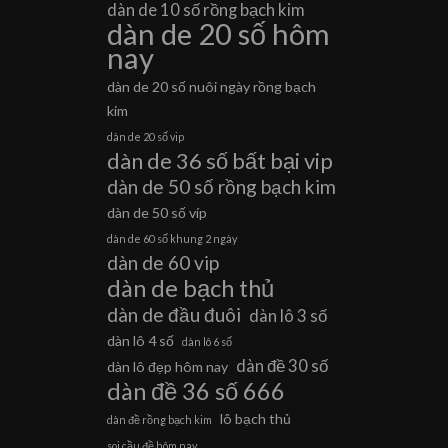
dàn de 10 số rồng bạch kim
dàn de 20 số hôm
nay
dàn de 20 số nuôi ngày rồng bạch
kim
dàn de 20 số vip
dàn de 36 số bất bại vip
dàn de 50 số rồng bạch kim
dàn de 50 số víp
dàn de 60 số khung 2 ngày
dàn de 60 vip
dàn de bạch thủ
dàn de đầu đuôi
dàn lô 3 số
dàn lô 4 số
dàn lô 6 số
dàn đề 30 số
dàn lô đẹp hôm nay
dàn đề 36 số 666
lô bạch thủ
dàn đề rồng bạch kim
soi cầu đề hôm nay